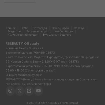
Клиник
Event
Сэтгэгдэл
Өмнө/Дараа
Сэтгүүл
Мэдэгдэл
Түгээмэл асуулт
Холбоо барих
Үйлчилгээний нөхцөл
Нууцлалын бодлого
REBEAUTY K-Beauty
Компани: Бьюти Эгэйн ХХК
Бүртгэлийн дугаар: 706-88-03573
Хаяг: Солонгос Улс, Сөүл хот, Гуро дүүрэг, Дижиталло 34-р гудамж
55, Коолон Сайенс Вэлли 2, B201-161-7 тоот (08378)
Хэрэглэгчийн үйлчилгээ : +82-10-7213-3785 (Ажлын өдрүүдэд
09:00 - 18:00 (Солонгосын цагаар))
И-мэйл: cs@rebeauty.co.kr
REBEAUTY K-Beauty | Япон үйлчлүүлэгчдэд зориулсан Солонгосын
гоо сайхны эмнэлгийн платформ
© 2026 REBEAUTY K-Beauty. all rights reserved.