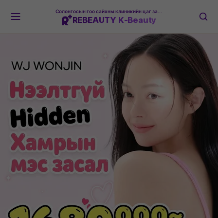
Солонгосын гоо сайхны клиникийн цаг захиалгын платформ
REBEAUTY K-Beauty