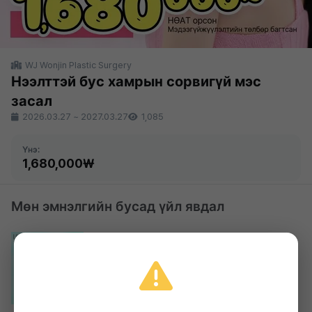
WJ Wonjin Plastic Surgery
Нээлттэй бус хамрын сорвигүй мэс
засал
2026.03.27
~
2027.03.27
1,085
Үнэ:
1,680,000₩
Мөн эмнэлгийн бусад үйл явдал
WJ Wonjin Plastic Surgery
Wonjin Нүдний мэс засал, давхрааны
мэс засал
319,000₩
2026.03.27 ~ 2027.03.27