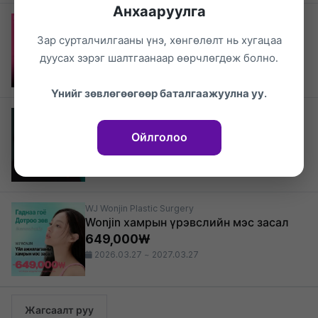
Анхааруулга
WJ Wonjin Plastic Surgery
Wonjin Нүүрний хэлбэр засах
Зар сурталчилгааны үнэ, хөнгөлөлт нь хугацаа
1,650,000₩
дуусах зэрэг шалтгаанаар өөрчлөгдөж болно.
2026.03.27 ~ 2027.03.27
Үнийг зөвлөгөөгөөр баталгаажуулна уу.
WJ Wonjin Plastic Surgery
WJ Wonjin Дух багасгах
Ойлголоо
2,750,000₩
2026.03.27 ~ 2027.03.27
WJ Wonjin Plastic Surgery
Wonjin хамрын үрэвслийн мэс засал
649,000₩
2026.03.27 ~ 2027.03.27
Жагсаалт руу