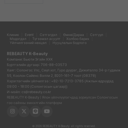
Клиник
Event
Сэтгэгдэл
Өмнө/Дараа
Сэтгүүл
Мэдэгдэл
Түгээмэл асуулт
Холбоо барих
Үйлчилгээний нөхцөл
Нууцлалын бодлого
REBEAUTY K-Beauty
Компани: Бьюти Эгэйн ХХК
Бүртгэлийн дугаар: 706-88-03573
Хаяг: Солонгос Улс, Сөүл хот, Гуро дүүрэг, Дижиталло 34-р гудамж
55, Коолон Сайенс Вэлли 2, B201-161-7 тоот (08378)
Хэрэглэгчийн үйлчилгээ : +82-10-7213-3785 (Ажлын өдрүүдэд
09:00 - 18:00 (Солонгосын цагаар))
И-мэйл: cs@rebeauty.co.kr
REBEAUTY K-Beauty | Япон үйлчлүүлэгчдэд зориулсан Солонгосын
гоо сайхны эмнэлгийн платформ
© 2026 REBEAUTY K-Beauty. all rights reserved.