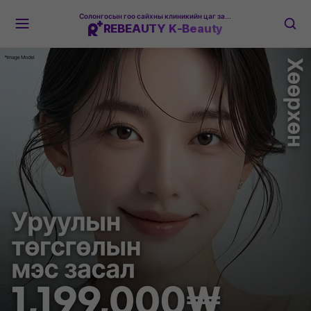
Солонгосын гоо сайхны клиникийн цаг захиалгын платформ
REBEAUTY K-Beauty