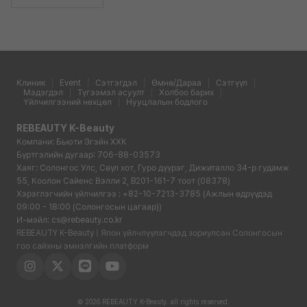
Клиник
Event
Сэтгэгдэл
Өмнө/Дараа
Сэтгүүл
Мэдэгдэл
Түгээмэл асуулт
Холбоо барих
Үйлчилгээний нөхцөл
Нууцлалын бодлого
REBEAUTY K-Beauty
Компани: Бьюти Эгэйн ХХК
Бүртгэлийн дугаар: 706-88-03573
Хаяг: Солонгос Улс, Сөүл хот, Гуро дүүрэг, Дижиталло 34-р гудамж
55, Коолон Сайенс Вэлли 2, B201-161-7 тоот (08378)
Хэрэглэгчийн үйлчилгээ : +82-10-7213-3785 (Ажлын өдрүүдэд
09:00 - 18:00 (Солонгосын цагаар))
И-мэйл: cs@rebeauty.co.kr
REBEAUTY K-Beauty | Япон үйлчлүүлэгчдэд зориулсан Солонгосын
гоо сайхны эмнэлгийн платформ
© 2026 REBEAUTY K-Beauty. all rights reserved.