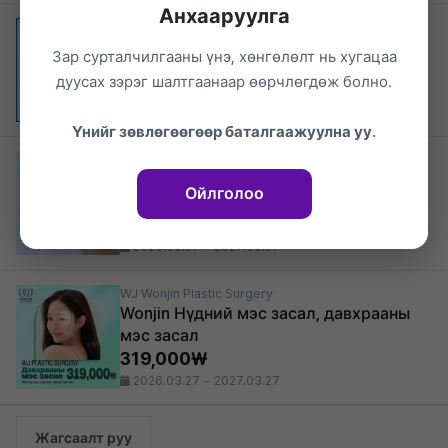
Анхааруулга
WJ Wonjin Plastic Surgery
Wonjin хамрын угалз багасгах
Зар сурталчилгааны үнэ, хөнгөлөлт нь хугацаа
670,000₩
дуусах зэрэг шалтгаанаар өөрчлөгдөж болно.
2026.03.27 ~ 2027.03.27
Үнийг зөвлөгөөгөөр баталгаажуулна уу.
WJ Wonjin Plastic Surgery
Арьсны гүн хүртэл дүүргэх Philroad
Ойлголоо
арьс сэргээх тариа
48%
82,500₩
2026.03.27 ~ 2027.03.27
WJ Wonjin Plastic Surgery
Wonjin Нүдний мэс засал, давхрааны
мэс засал
319,000₩
2026.03.27 ~ 2027.03.27
Жагсаалт руу