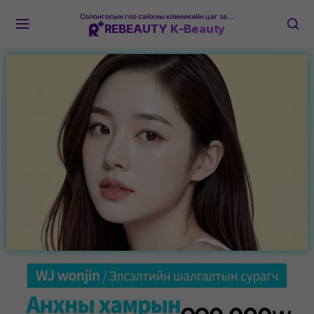
Солонгосын гоо сайхны клиникийн цаг захиалгын платформ
REBEAUTY K-Beauty