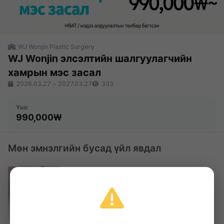
WJ Wonjin Plastic Surgery
WJ Wonjin элсэлтийн шалгуулагчийн
хамрын мэс засал
2026.03.27
~
2027.03.27
333
Үнэ:
990,000₩
Мөн эмнэлгийн бусад үйл явдал
WJ Wonjin Plastic Surgery
WJ Wonjin Тэгш өнцөгт мөрний филлер
1,430,000₩
2026.03.27 ~ 2027.03.27