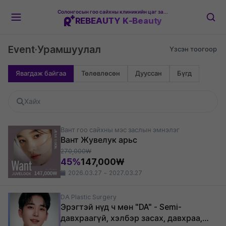
Солонгосын гоо сайхны клиникийн цаг захиалгын платформ
REBEAUTY K-Beauty
Event·Урамшуулал
Явагдаж байгаа
Төлөвлөсөн
Дууссан
Бүгд
Вант гоо сайхны мэс заслын эмнэлэг
Вант Жувелук арьс
270,000₩
45%
147,000₩
2026.03.27 ~ 2027.03.27
DA Plastic Surgery
Эрэгтэй нүд ч мөн "DA" - Semi-
давхраагүй, хэлбэр засах, давхраа,