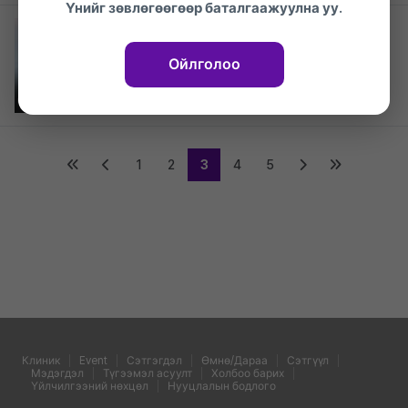
Үнийг зөвлөгөөгөөр баталгаажуулна уу.
Very Good Plastic Surgery
Very Good Нүүрний хэлбэр засах
Ойлголоо
16%
2,500,000₩
2026.03.27 ~ 2027.03.27
1
2
3
4
5
Клиник
Event
Сэтгэгдэл
Өмнө/Дараа
Сэтгүүл
Мэдэгдэл
Түгээмэл асуулт
Холбоо барих
Үйлчилгээний нөхцөл
Нууцлалын бодлого