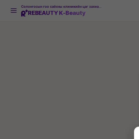
Солонгосын гоо сайхны клиникийн цаг захиалгын платформ
REBEAUTY K-Beauty