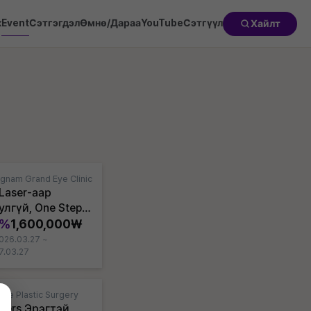
к
Event
Сэтгэгдэл
Өмнө/Дараа
YouTube
Сэтгүүл
Хайлт
gnam Grand Eye Clinic
 Laser-аар
улгүй, One Step
ay Lasek
3%
1,600,000₩
026.03.27 ~
7.03.27
rse Plastic Surgery
vers Эрэгтэй