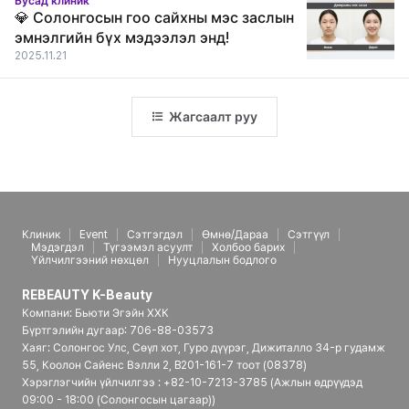
Бусад клиник
💎 Солонгосын гоо сайхны мэс заслын
эмнэлгийн бүх мэдээлэл энд!
2025.11.21
Жагсаалт руу
Клиник
Event
Сэтгэгдэл
Өмнө/Дараа
Сэтгүүл
Мэдэгдэл
Түгээмэл асуулт
Холбоо барих
Үйлчилгээний нөхцөл
Нууцлалын бодлого
REBEAUTY K-Beauty
Компани: Бьюти Эгэйн ХХК
Бүртгэлийн дугаар: 706-88-03573
Хаяг: Солонгос Улс, Сөүл хот, Гуро дүүрэг, Дижиталло 34-р гудамж
55, Коолон Сайенс Вэлли 2, B201-161-7 тоот (08378)
Хэрэглэгчийн үйлчилгээ : +82-10-7213-3785 (Ажлын өдрүүдэд
09:00 - 18:00 (Солонгосын цагаар))