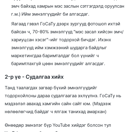
эмч байхад хамрын мэс заслын сэтгэгдэлд оруулсан
г.м.) Ийм эмнэлгүүдийг би алгасдаг.
Яагаад гэвэл ГоСаТу дээрх зургууд фотошоп ихтэй
байсан ч, 70-80% эмнэлгүүд "мэс засал хийсэн эмч/
хариуцсан хэсэг"-ийг тодорхой бичдэг. Ихэнх
эмнэлгүүд ийм хэмжээний шударга байдлыг
маркетингдаа баримталдаг бол үүнийг ч
баримтлахгүй цөөн эмнэлгүүдийг алгасдаг.
2-р үе - Судалгаа хийх
Танд таалагдах загвар бүхий эмнэлгүүдийг
тодорхойлсны дараа судалгаагаа эхлүүлнэ. ГоСаТу нь
мэдээлэл авахад хамгийн сайн сайт юм. (Мэдээж
нөлөөлөгчид байдаг ч ялгаж танихад амархан)
Өнөөдөр эмнэлэг бүр YouTube хийдэг болсон тул