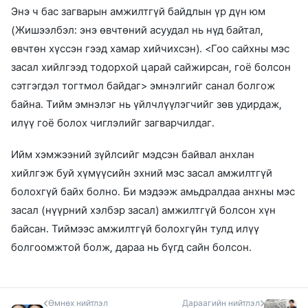
Энэ ч бас загварын амжилтгүй байдлын үр дүн юм
(Жишээлбэл: энэ өвчтөний асуудал нь нүд байтал,
өвчтөн хүссэн гээд хамар хийчихсэн). <Гоо сайхны мэс
засал хийлгээд тодорхой царай сайжирсан, гоё болсон
сэтгэгдэл тогтмол байдаг> эмнэлгийг санал болгож
байна. Тийм эмнэлэг нь үйлчлүүлэгчийг зөв удирдаж,
илүү гоё болох чиглэлийг загварчилдаг.
Ийм хэмжээний зүйлсийг мэдсэн байвал анхлан
хийлгэж буй хүмүүсийн эхний мэс засал амжилтгүй
болохгүй байх болно. Би мэдээж амьдралдаа анхны мэс
засал (нүүрний хэлбэр засал) амжилтгүй болсон хүн
байсан. Тиймээс амжилтгүй болохгүйн тулд илүү
болгоомжтой болж, дараа нь бүгд сайн болсон.
Өмнөх нийтлэл
Дараагийн нийтлэл