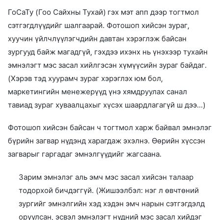
ГоСаТу (Гоо Сайхны Тухай) гэх мэт апп дээр тогтмол
сэтгэгдлүүдийг шалгаарай. Фотошоп хийсэн зураг,
хуучин үйлчлүүлэгчдийн давтан хэрэглэж байсан
зургууд байж магадгүй, гэхдээ ихэнх нь үнэхээр тухайн
эмнэлэгт мэс засал хийлгэсэн хүмүүсийн зураг байдаг.
(Хэрэв тэд хуурамч зураг хэрэглэх юм бол,
маркетингийн менежерүүд үнэ хямдруулах санал
тавиад зураг хуваалцахыг хүсэх шаардлагагүй ш дээ...)
Фотошоп хийсэн байсан ч тогтмол харж байвал эмнэлэг
бүрийн загвар нүдэнд харагдаж эхэлнэ. Өөрийн хүссэн
загварыг гаргадаг эмнэлгүүдийг жагсаана.
Зарим эмнэлэг аль эмч мэс засал хийсэн талаар
тодорхой бичдэггүй. (Жишээлбэл: нэг л өвчтөний
зургийг эмнэлгийн хэд хэдэн эмч нарын сэтгэгдэлд
оруулсан, эсвэл эмнэлэгт нүдний мэс засал хийдэг