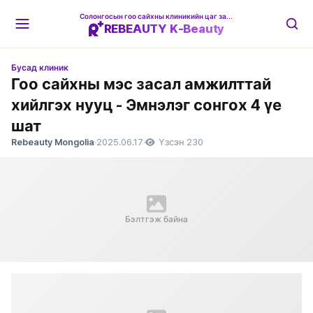
Солонгосын гоо сайхны клиникийн цаг захиалгын платформ
REBEAUTY K-Beauty
Бусад клиник
Гоо сайхны мэс засал амжилттай
хийлгэх нууц - Эмнэлэг сонгох 4 үе
шат
Rebeauty Mongolia
·
2025.06.17
·
Үзсэн 230
Бэлтгэж байна