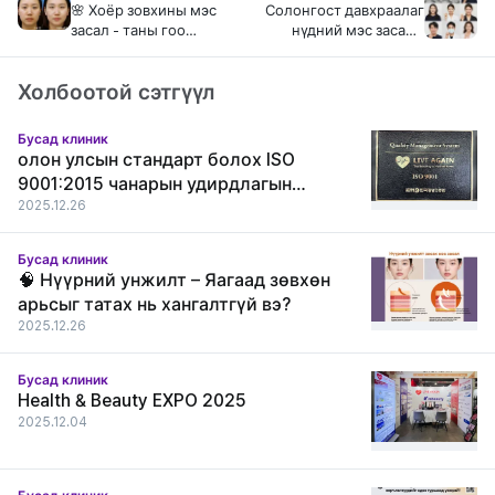
🌸 Хоёр зовхины мэс
Солонгост давхраалаг
засал - таны гоо
нүдний мэс засал -
сайханд зориулсан
Монголчуудад
шийдэл 🌸
зориулсан бүрэн
Холбоотой сэтгүүл
гарын авлага 2025
Бусад клиник
олон улсын стандарт болох ISO
9001:2015 чанарын удирдлагын
тогтолцооны гэрчилгээг амжилттай
2025.12.26
хүлээн авлаа.
Бусад клиник
🧠 Нүүрний унжилт – Яагаад зөвхөн
арьсыг татах нь хангалтгүй вэ?
2025.12.26
Бусад клиник
Health & Beauty EXPO 2025
2025.12.04