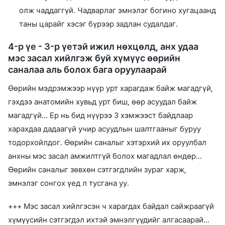
олж чаддаггүй. Чадварлаг эмнэлэг богино хугацаанд
таны царайг хэсэг бүрээр задлан судалдаг.
4-р үе - 3-р үетэй ижил нөхцөлд, анх удаа
мэс засал хийлгэж буй хүмүүс өөрийн
саналаа аль болох бага оруулаарай
Өөрийн мэдрэмжээр нүүр урт харагдаж байж магадгүй,
гэхдээ анатомийн хувьд урт биш, өөр асуудал байж
магадгүй... Ер нь бид нүүрээ 3 хэмжээст байдлаар
харахдаа дадаагүй учир асуудлын шалтгааныг буруу
тодорхойлдог. Өөрийн саналыг хэтэрхий их оруулбал
анхны мэс засал амжилтгүй болох магадлал өндөр...
Өөрийн саналыг зөвхөн сэтгэгдлийн зураг харж,
эмнэлэг сонгох үед л тусгана уу.
+++ Мэс засал хийлгэсэн ч харагдах байдал сайжраагүй
хүмүүсийн сэтгэгдэл ихтэй эмнэлгүүдийг алгасаарай...