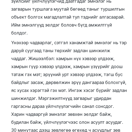
зүйлсийг үйлчлүүлэгчид даатгадаг эмнэлэг нь
загварын туршлага муутай бөгөөд таныг туршилтын
объект болгох магадлалтай тул тэднийг алгасаарай.
Ийм эмнэлгүүд эелдэг боловч бүгд амжилтгүй
болдог.
Үнэхээр чадварлаг, сэтгэл ханамжтай эмнэлэг нь тэр
даруй суугаад таны төрхийг задлан шинжилж
чаддаг. Жишээлбэл: хамрын нүх хэвээр үлдээж,
хамрын гүүр хэвээр үлдээж, хамрын үзүүрийг доош
татаж гэх мэт; эрүүний урт хэвээр үлдээж, тэгш бус
байдлыг засаж, дөрвөлжин эрүү дангаараа болохгүй,
яс хусах хэрэгтэй гэх мэт. Ингэж хэсэг бүрийг задлан
шинжилдэг. Мэргэжилтнүүд загварыг удирдан
гаргасны дараа үйлчлүүлэгчийн санал сонсдог.
Харин чадваргүй эмнэлэг зөвхөн эелдэг байж,
будилан байж, үйлчлүүлэгчээс олон асуулт асуудаг.
30 минутаас дээш зөвлөгөө өгөхөд ч асуудлыг зөв