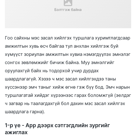
Бэлтгэж байна
Гоо сайхны мэс засал хийлгэх туршлага хуримтлагдсаар
амжилтын хувь өсч байгаа тул анхлан хийлгэж буй
хүмүүст зориулан амжилтын хувиа нэмэгдүүлэх эмнэлэг
сонгох зөвлөмжийг бичиж байна. Муу эмнэлгийг
оруулахгүй байх нь тодорхой учир дурдах
шаардлагагүй. Хэзээ ч мэс засал хийлгэхдээ таны
хүссэнээр эмч таныг хийж өгнө гэж бүү бод. Эмч нарын
туршлагатай хийдэг хүрээнээс гарах боломжгүй (эелдэг
ч загвар нь таалагдахгүй бол дахин мэс засал хийлгэх
шаардлага гарна).
1-р үе - App дээрх сэтгэгдлийн зургийг
ажиглах