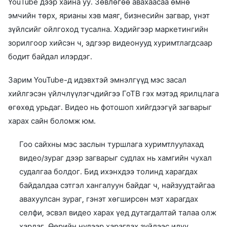
YouTube дээр хайна уу. Зөвлөгөө авахаасаа өмнө
эмчийн төрх, ярианы хэв маяг, бизнесийн загвар, үнэт
зүйлсийг ойлгоход тусална. Хэдийгээр маркетингийн
зорилгоор хийсэн ч, эдгээр видеонууд хуримтлагдсаар
бодит байдал илэрдэг.
Зарим YouTube-д идэвхтэй эмнэлгүүд мэс засал
хийлгэсэн үйлчлүүлэгчдийгээ ГоТВ гэх мэтэд ярилцлага
өгөхөд урьдаг. Видео нь фотошоп хийгдээгүй загварыг
харах сайн боломж юм.
Гоо сайхны мэс заслын туршлага хуримтлуулахад
видео/зураг дээр загварыг судлах нь хамгийн чухал
судалгаа болдог. Бид ихэнхдээ толинд харагдах
байдалдаа сэтгэл хангалуун байдаг ч, найзуудтайгаа
авахуулсан зураг, гэнэт хөгширсөн мэт харагдах
селфи, эсвэл видео харах үед дутагдалтай талаа олж
хардаг. Өөрийн нүдээр харагдах зүйлээс илүү