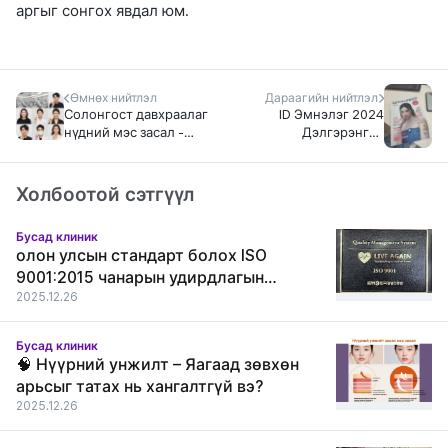
аргыг сонгох явдал юм.
Өмнөх нийтлэл
Дараагийн нийтлэл
Солонгост давхраалаг
ID Эмнэлэг 2024
нүдний мэс засал -
Дэлгэрэнгүй
Монголчуудад
Шинжилгээ: ЭМСЯ-
зориулсан бүрэн
аар Баталгаажсан
гарын авлага 2025
Цорын Ганц Гоо
Холбоотой сэтгүүл
Сайхны Мэс Заслын
Эмнэлгийн Иж Бүрэн
Бусад клиник
Тайлан
олон улсын стандарт болох ISO
9001:2015 чанарын удирдлагын
тогтолцооны гэрчилгээг амжилттай
2025.12.26
хүлээн авлаа.
Бусад клиник
🧠 Нүүрний унжилт – Яагаад зөвхөн
арьсыг татах нь хангалтгүй вэ?
2025.12.26