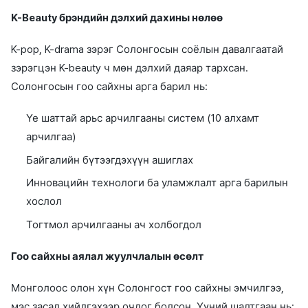
K-Beauty брэндийн дэлхий дахины нөлөө
K-pop, K-drama зэрэг Солонгосын соёлын давалгаатай
зэрэгцэн K-beauty ч мөн дэлхий даяар тархсан.
Солонгосын гоо сайхны арга барил нь:
Үе шаттай арьс арчилгааны систем (10 алхамт
арчилгаа)
Байгалийн бүтээгдэхүүн ашиглах
Инновацийн технологи ба уламжлалт арга барилын
хослол
Тогтмол арчилгааны ач холбогдол
Гоо сайхны аялал жуулчлалын өсөлт
Монголоос олон хүн Солонгост гоо сайхны эмчилгээ,
мэс засал хийлгэхээр очдог болсон. Үүний шалтгаан нь: