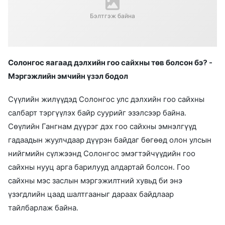
Бэлтгэж байна
Солонгос яагаад дэлхийн гоо сайхны төв болсон бэ? -
Мэргэжлийн эмчийн үзэл бодол
Сүүлийн жилүүдэд Солонгос улс дэлхийн гоо сайхны
салбарт тэргүүлэх байр суурийг эзэлсээр байна.
Сөүлийн Гангнам дүүрэг дэх гоо сайхны эмнэлгүүд
гадаадын жуулчдаар дүүрэн байдаг бөгөөд олон улсын
нийгмийн сүлжээнд Солонгос эмэгтэйчүүдийн гоо
сайхны нууц арга барилууд алдартай болсон. Гоо
сайхны мэс заслын мэргэжилтний хувьд би энэ
үзэгдлийн цаад шалтгааныг дараах байдлаар
тайлбарлаж байна.