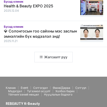
Бусад клиник
Health & Beauty EXPO 2025
2025.12.04
Бусад клиник
💎 Солонгосын гоо сайхны мэс заслын
эмнэлгийн бүх мэдээлэл энд!
2025.11.21
Жагсаалт руу
Клиник
Event
Сэтгэгдэл
Өмнө/Дараа
Сэтгүүл
Мэдэгдэл
Түгээмэл асуулт
Холбоо барих
Үйлчилгээний нөхцөл
Нууцлалын бодлого
REBEAUTY K-Beauty