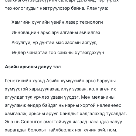
сайхны бүтээгдэхүүний салбарт дэлхийд тэргүүлэх
технологиудыг нэвтрүүлсээр байна. Ялангуяа:
Хамгийн сүүлийн үеийн лазер технологи
Инновацийн арьс арчилгааны эмчилгээ
Аюулгүй, үр дүнтэй мэс заслын аргууд
Өндөр чанартай гоо сайхны бүтээгдэхүүн
Азийн арьсны давуу тал
Генетикийн хувьд Азийн хүмүүсийн арьс барууны
хүмүүстэй харьцуулахад илүү зузаан, коллаген их
агуулдаг тул үрчлээ удаан үүсдэг. Мөн меланины
агууламж өндөр байдаг нь нарны хортой нөлөөнөөс
хамгаалж, арьсны эрүүл байдлыг хадгалахад тусалдаг.
Энэ нь Солонгос эмэгтэйчүүд яагаад насандаа залуу
харагддаг болохыг тайлбарлах нэг хүчин зүйл юм.