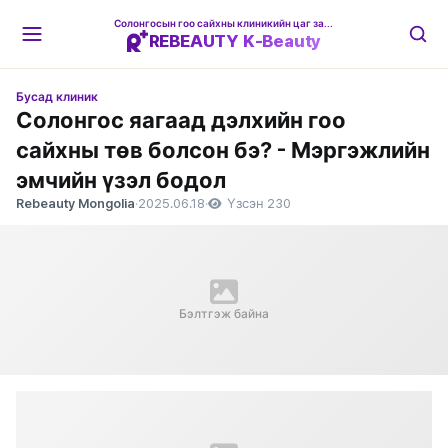
Солонгосын гоо сайхны клиникийн цаг захиалгын платформ
REBEAUTY K-Beauty
Бусад клиник
Солонгос яагаад дэлхийн гоо
сайхны төв болсон бэ? - Мэргэжлийн
эмчийн үзэл бодол
Rebeauty Mongolia
·
2025.06.18
·
Үзсэн 230
Бэлтгэж байна