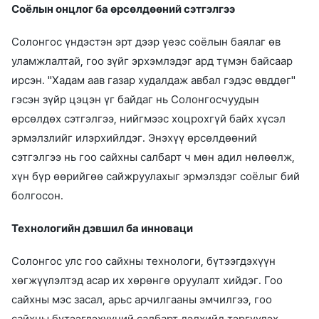
Соёлын онцлог ба өрсөлдөөний сэтгэлгээ
Солонгос үндэстэн эрт дээр үеэс соёлын баялаг өв
уламжлалтай, гоо зүйг эрхэмлэдэг ард түмэн байсаар
ирсэн. "Хадам аав газар худалдаж авбал гэдэс өвддөг"
гэсэн зүйр цэцэн үг байдаг нь Солонгосчуудын
өрсөлдөх сэтгэлгээ, нийгмээс хоцрохгүй байх хүсэл
эрмэлзлийг илэрхийлдэг. Энэхүү өрсөлдөөний
сэтгэлгээ нь гоо сайхны салбарт ч мөн адил нөлөөлж,
хүн бүр өөрийгөө сайжруулахыг эрмэлздэг соёлыг бий
болгосон.
Технологийн дэвшил ба инноваци
Солонгос улс гоо сайхны технологи, бүтээгдэхүүн
хөгжүүлэлтэд асар их хөрөнгө оруулалт хийдэг. Гоо
сайхны мэс засал, арьс арчилгааны эмчилгээ, гоо