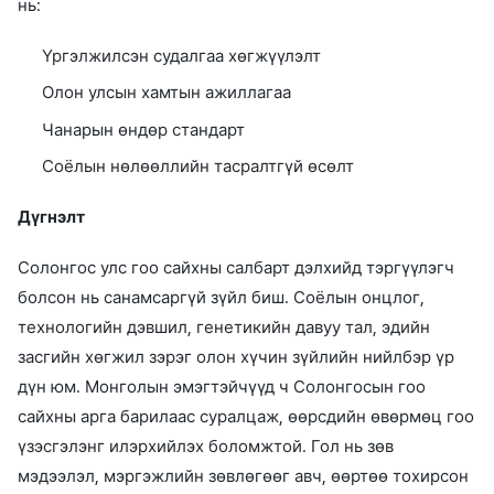
нь:
Үргэлжилсэн судалгаа хөгжүүлэлт
Олон улсын хамтын ажиллагаа
Чанарын өндөр стандарт
Соёлын нөлөөллийн тасралтгүй өсөлт
Дүгнэлт
Солонгос улс гоо сайхны салбарт дэлхийд тэргүүлэгч
болсон нь санамсаргүй зүйл биш. Соёлын онцлог,
технологийн дэвшил, генетикийн давуу тал, эдийн
засгийн хөгжил зэрэг олон хүчин зүйлийн нийлбэр үр
дүн юм. Монголын эмэгтэйчүүд ч Солонгосын гоо
сайхны арга барилаас суралцаж, өөрсдийн өвөрмөц гоо
үзэсгэлэнг илэрхийлэх боломжтой. Гол нь зөв
мэдээлэл, мэргэжлийн зөвлөгөөг авч, өөртөө тохирсон