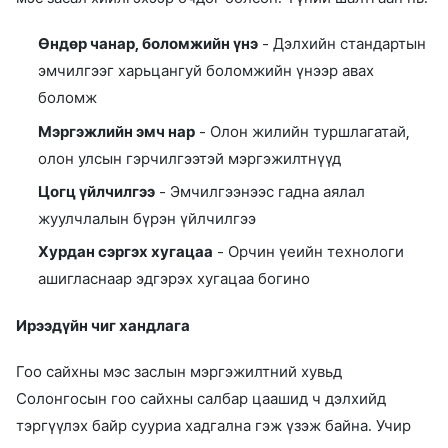
Өндөр чанар, боломжийн үнэ
- Дэлхийн стандартын
эмчилгээг харьцангуй боломжийн үнээр авах
боломж
Мэргэжлийн эмч нар
- Олон жилийн туршлагатай,
олон улсын гэрчилгээтэй мэргэжилтнүүд
Цогц үйлчилгээ
- Эмчилгээнээс гадна аялал
жуулчлалын бүрэн үйлчилгээ
Хурдан сэргэх хугацаа
- Орчин үеийн технологи
ашигласнаар эдгэрэх хугацаа богино
Ирээдүйн чиг хандлага
Гоо сайхны мэс заслын мэргэжилтний хувьд
Солонгосын гоо сайхны салбар цаашид ч дэлхийд
тэргүүлэх байр сууриа хадгална гэж үзэж байна. Учир