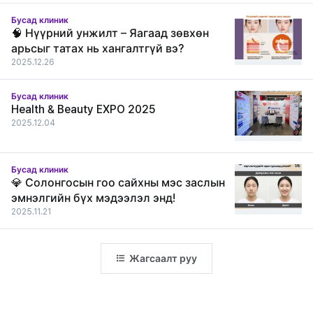
хүлээн авлаа.
Бусад клиник
🧠 Нүүрний унжилт – Яагаад зөвхөн
арьсыг татах нь хангалтгүй вэ?
2025.12.26
Бусад клиник
Health & Beauty EXPO 2025
2025.12.04
Бусад клиник
💎 Солонгосын гоо сайхны мэс заслын
эмнэлгийн бүх мэдээлэл энд!
2025.11.21
Жагсаалт руу