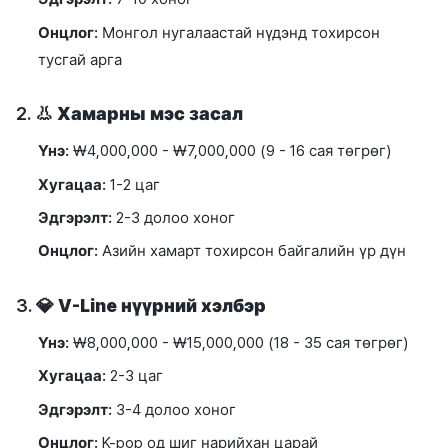
Онцлог:
Монгол нугалаастай нүдэнд тохирсон
тусгай арга
2. 👃
Хамарны мэс засал
Үнэ:
₩4,000,000 - ₩7,000,000 (9 - 16 сая төгрөг)
Хугацаа:
1-2 цаг
Эдгэрэлт:
2-3 долоо хоног
Онцлог:
Азийн хамарт тохирсон байгалийн үр дүн
3. 💎
V-Line нүүрний хэлбэр
Үнэ:
₩8,000,000 - ₩15,000,000 (18 - 35 сая төгрөг)
Хугацаа:
2-3 цаг
Эдгэрэлт:
3-4 долоо хоног
Онцлог:
K-pop од шиг нарийхан царай