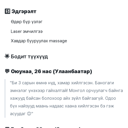
5️⃣
Эдгэрэлт
Өдөр бүр үзлэг
Laser эмчилгээ
Хавдар бууруулах massage
🌟 Бодит түүхүүд
💬
Оюунаа, 26 нас (Улаанбаатар)
"Би 3 сарын өмнө нүд, хамар хийлгэсэн. Баногаги
эмнэлэг үнэхээр гайхалтай! Монгол орчуулагч байнга
хажууд байсан болохоор айх зүйл байгаагүй. Одоо
бүх найзууд маань надаас хаана хийлгэсэн бэ гэж
асуудаг 😊"