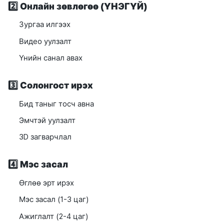
2️⃣
Онлайн зөвлөгөө (ҮНЭГҮЙ)
Зургаа илгээх
Видео уулзалт
Үнийн санал авах
3️⃣
Солонгост ирэх
Бид таныг тосч авна
Эмчтэй уулзалт
3D загварчлал
4️⃣
Мэс засал
Өглөө эрт ирэх
Мэс засал (1-3 цаг)
Ажиглалт (2-4 цаг)