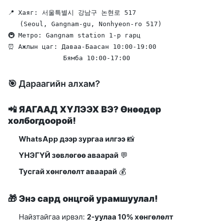
📍 Хаяг: 서울특별시 강남구 논현로 517

   (Seoul, Gangnam-gu, Nonhyeon-ro 517)

🚇 Метро: Gangnam station 1-р гарц

⏰ Ажлын цаг: Даваа-Баасан 10:00-19:00

🎯 Дараагийн алхам?
📲
ЯАГААД ХҮЛЭЭХ ВЭ? Өнөөдөр
холбогдоорой!
WhatsApp дээр зургаа илгээ
📸
ҮНЭГҮЙ зөвлөгөө аваарай
💬
Тусгай хөнгөлөлт аваарай
💰
🎁
Энэ сард онцгой урамшуулал!
Найзтайгаа ирвэл:
2-уулаа 10% хөнгөлөлт