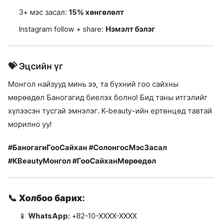
3+ мэс засал:
15% хөнгөлөлт
Instagram follow + share:
Нэмэлт бэлэг
💝 Эцсийн үг
Монгол найзууд минь ээ, та бүхний гоо сайхны
мөрөөдөл Баногагид биелэх болно! Бид таны итгэлийг
хүлээсэн тусгай эмнэлэг. K-beauty-ийн ертөнцөд тавтай
морилно уу!
#БаногагиГооСайхан #СолонгосМэсЗасал
#KBeautyМонгол #ГооСайханМөрөөдөл
📞
Холбоо барих:
📱
WhatsApp:
+82-10-XXXX-XXXX