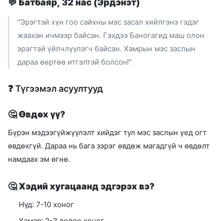
💬
Батбаяр, 32 нас (Эрдэнэт)
"Эрэгтэй хүн гоо сайхны мэс засал хийлгэнэ гэдэг
жаахан ичмээр байсан. Гэхдээ Баногагид маш олон
эрэгтэй үйлчлүүлэгч байсан. Хамрын мэс заслын
дараа өөртөө итгэлтэй болсон!"
❓ Түгээмэл асуултууд
🤔
Өвдөх үү?
Бүрэн мэдээгүйжүүлэлт хийдэг тул мэс заслын үед огт
өвдөхгүй. Дараа нь бага зэрэг өвдөж магадгүй ч өвдөлт
намдаах эм өгнө.
🤔
Хэдий хугацаанд эдгэрэх вэ?
Нүд: 7-10 хоног
Хамар: 2-3 долоо хоног