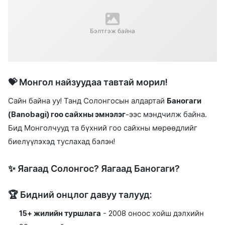
Бэлтгэж байна
💝 Монгол найзуудаа тавтай морил!
Сайн байна уу! Танд Солонгосын алдартай
Баногаги
(Banobagi) гоо сайхны эмнэлэг
-ээс мэндчилж байна.
Бид Монголчууд та бүхний гоо сайхны мөрөөдлийг
биелүүлэхэд туслахад бэлэн!
✨ Яагаад Солонгос? Яагаад Баногаги?
🏆 Бидний онцлог давуу талууд:
15+ жилийн туршлага
- 2008 оноос хойш дэлхийн