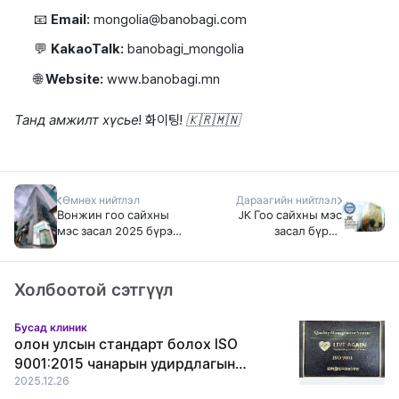
📧
Email:
mongolia@banobagi.com
💬
KakaoTalk:
banobagi_mongolia
🌐
Website:
www.banobagi.mn
Танд амжилт хүсье! 화이팅! 🇰🇷🇲🇳
Өмнөх нийтлэл
Дараагийн нийтлэл
Вонжин гоо сайхны
JK Гоо сайхны мэс
мэс засал 2025 бүрэн
засал бүрэн
шинжилгээ: 25
шинжилгээ: Засгийн
жилийн түүх, үнэ, эмч
газраас баталгаажсан
нар, осол, бодит
Апкужон гоо сайхны
Холбоотой сэтгүүл
сэтгэгдэл нийт
эмнэлгийн давуу
дүгнэлт
болон сул талууд,
бодит тойм
Бусад клиник
олон улсын стандарт болох ISO
9001:2015 чанарын удирдлагын
тогтолцооны гэрчилгээг амжилттай
2025.12.26