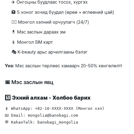
✈️ Онгоцны буудлаас тосох, хүргэх
🏨 5 хоног зочид буудал (өрөө + өглөөний цай)
👩‍⚕️ Монгол хэлний орчуулагч (24/7)
💊 Мэс заслын дараах эм
📱 Монгол SIM карт
🎭 K-beauty арьс арчилгааны бэлэг
Үнэ:
Мэс заслын төрлөөс хамаарч 20-50% хөнгөлөлт!
📅 Мэс заслын явц
1️⃣
Эхний алхам - Холбоо барих
📱 WhatsApp: +82-10-XXXX-XXXX (Монгол хэл)

📧 Email: mongolia@banobagi.com
