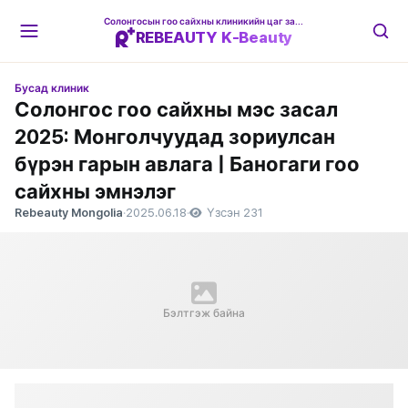
Солонгосын гоо сайхны клиникийн цаг захиалгын платформ
REBEAUTY K-Beauty
Бусад клиник
Солонгос гоо сайхны мэс засал
2025: Монголчуудад зориулсан
бүрэн гарын авлага | Баногаги гоо
сайхны эмнэлэг
Rebeauty Mongolia
·
2025.06.18
·
Үзсэн 231
Бэлтгэж байна