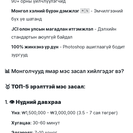
90+ орны үйлчлүүлэгчид
Монгол хэлний бүрэн дэмжлэг
🇲🇳 - Эмчилгээний
бүх үе шатанд
JCI олон улсын магадлан итгэмжлэл
- Дэлхийн
стандартын аюулгүй байдал
100% жинхэнэ үр дүн
- Photoshop ашиглаагүй бодит
зургууд
📊 Монголчууд ямар мэс засал хийлгэдэг вэ?
🥇
ТОП-5 эрэлттэй мэс засал:
1. 👁️
Нүдний давхраа
Үнэ:
₩1,500,000 - ₩3,000,000 (3.5 - 7 сая төгрөг)
Хугацаа:
30-60 минут
Эдгэрэлт:
7-10 хоног