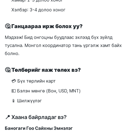
Хэлбэр: 3-4 долоо хоног
🤔
Ганцаараа ирж болох уу?
Мэдээж! Бид онгоцны буудлаас эхлээд бүх зүйлд
тусална. Монгол координатор тань үргэлж хамт байх
болно.
🤔
Төлбөрийг яаж төлөх вэ?
💳 Бүх төрлийн карт
💵 Бэлэн мөнгө (Вон, USD, MNT)
📱 Шилжүүлэг
📍 Хаана байрладаг вэ?
Баногаги Гоо Сайхны Эмнэлэг