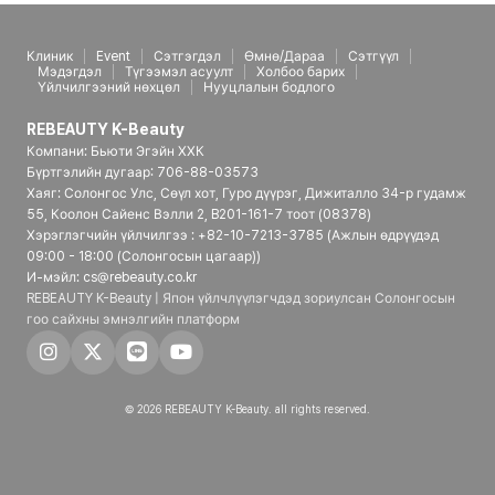
Клиник
Event
Сэтгэгдэл
Өмнө/Дараа
Сэтгүүл
Мэдэгдэл
Түгээмэл асуулт
Холбоо барих
Үйлчилгээний нөхцөл
Нууцлалын бодлого
REBEAUTY K-Beauty
Компани: Бьюти Эгэйн ХХК
Бүртгэлийн дугаар: 706-88-03573
Хаяг: Солонгос Улс, Сөүл хот, Гуро дүүрэг, Дижиталло 34-р гудамж
55, Коолон Сайенс Вэлли 2, B201-161-7 тоот (08378)
Хэрэглэгчийн үйлчилгээ : +82-10-7213-3785 (Ажлын өдрүүдэд
09:00 - 18:00 (Солонгосын цагаар))
И-мэйл: cs@rebeauty.co.kr
REBEAUTY K-Beauty | Япон үйлчлүүлэгчдэд зориулсан Солонгосын
гоо сайхны эмнэлгийн платформ
© 2026 REBEAUTY K-Beauty. all rights reserved.