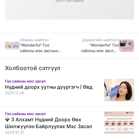
Бэлтгэж байна
Өмнөх нийтлэл
Дараагийн нийтлэл
"Wonderful" Гоо
"Wonderful" Гоо
сайхны мэс заслын
сайхны мэс заслын
эмнэлэг "Хөх
эмнэлэг ,
томруулах мэс засал"
Үйлчлүүлэгчдийн
Холбоотой сэтгүүл
сэтгэгдэл
Гоо сайхны мэс засал
Нүдний доорх уутны дүүргэгч | Өвд
2025.12.26
Гоо сайхны мэс засал
💎 3 Алхамт Нүдний Доорх Өөх
Шилжүүлэн Байрлуулах Мэс Засал
2025.10.31