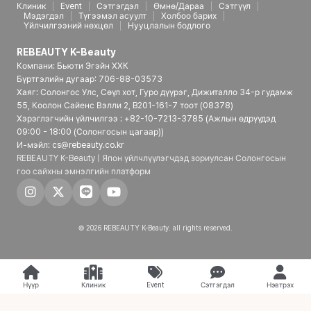
Клиник
Event
Сэтгэгдэл
Өмнө/Дараа
Сэтгүүл
Мэдэгдэл
Түгээмэл асуулт
Холбоо барих
Үйлчилгээний нөхцөл
Нууцлалын бодлого
REBEAUTY K-Beauty
Компани: Бьюти Эгэйн ХХК
Бүртгэлийн дугаар: 706-88-03573
Хаяг: Солонгос Улс, Сөүл хот, Гуро дүүрэг, Дижиталло 34-р гудамж
55, Коолон Сайенс Вэлли 2, B201-161-7 тоот (08378)
Хэрэглэгчийн үйлчилгээ : +82-10-7213-3785 (Ажлын өдрүүдэд
09:00 - 18:00 (Солонгосын цагаар))
И-мэйл: cs@rebeauty.co.kr
REBEAUTY K-Beauty | Япон үйлчлүүлэгчдэд зориулсан Солонгосын
гоо сайхны эмнэлгийн платформ
© 2026 REBEAUTY K-Beauty. all rights reserved.
Нүүр
Клиник
Event
Сэтгэгдэл
Нэвтрэх