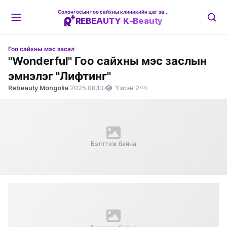
Солонгосын гоо сайхны клиникийн цаг захиалгын платформ
REBEAUTY K-Beauty
Гоо сайхны мэс засал
"Wonderful" Гоо сайхны мэс заслын
эмнэлэг "Лифтинг"
Rebeauty Mongolia
·
2025.08.13
·
Үзсэн 244
Бэлтгэж байна