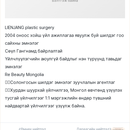
Бэлтгэж байна
LIENJANG plastic surgery
2004 оноос хойш үйл ажиллагаа явуулж буй шилдэг гоо
сайхны эмнэлэг
Сөүл Гангнамд байрлалтай
Үйлчлүүлэгчийн аюулгүй байдлыг нэн түрүүнд тавьдаг
эмнэлэг
Re Beauty Mongolia
👉🏻Солонгосын шилдэг эмнэлэг зуучлалын агентлаг
👉🏻Хурдан шуурхай үйлчилгээ, Монгол өвчтөнд үзүүлэх
тусгай үйлчилгээг 1:1 мэргэжлийн өндөр түвшний
найдвартай үйлчилгээг үзүүлж байна.
Өмнөх нийтлэл
Дараагийн нийтлэл