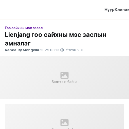
Нүүр
Клини
Гоо сайхны мэс засал
Lienjang гоо сайхны мэс заслын
эмнэлэг
Rebeauty Mongolia
·
2025.08.13
·
Үзсэн 231
Бэлтгэж байна