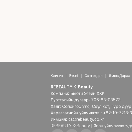
Клиник
Event
Сэтгэгдэл
Өмнө/Дараа
REBEAUTY K-Beauty
Компани: Бьюти Эгэйн ХХК
Бүртгэлийн дугаар: 706-88-03573
Хаяг: Солонгос Улс, Сөүл хот, Гуро дүү
Хэрэглэгчийн үйлчилгээ : +82-10-7213-
И-мэйл: cs@rebeauty.co.kr
REBEAUTY K-Beauty | Япон үйлчлүүлэгч