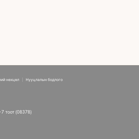
ний нөхцөл
Нууцлалын бодлого
-7 тоот (08378)