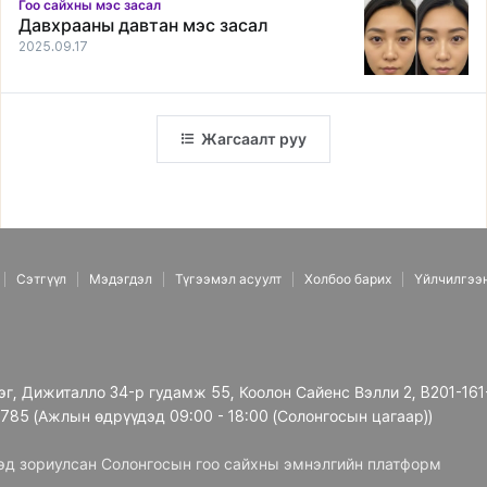
Гоо сайхны мэс засал
Давхрааны давтан мэс засал
2025.09.17
Жагсаалт руу
Сэтгүүл
Мэдэгдэл
Түгээмэл асуулт
Холбоо барих
Үйлчилгээ
рэг, Дижиталло 34-р гудамж 55, Коолон Сайенс Вэлли 2, B201-161
3785 (Ажлын өдрүүдэд 09:00 - 18:00 (Солонгосын цагаар))
дэд зориулсан Солонгосын гоо сайхны эмнэлгийн платформ