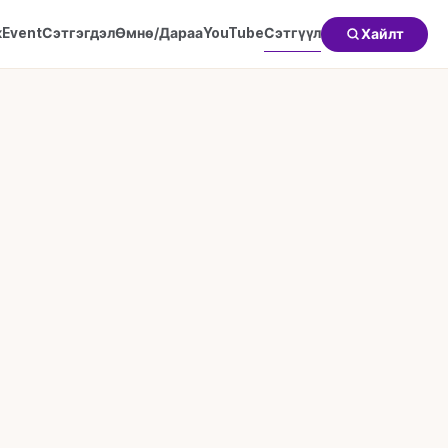
к
Event
Сэтгэгдэл
Өмнө/Дараа
YouTube
Сэтгүүл
Хайлт