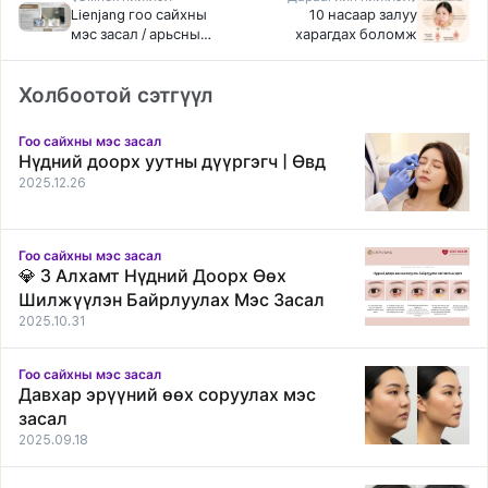
Lienjang гоо сайхны
10 насаар залуу
мэс засал / арьсны
харагдах боломж
эмнэлэг
Холбоотой сэтгүүл
Гоо сайхны мэс засал
Нүдний доорх уутны дүүргэгч | Өвд
2025.12.26
Гоо сайхны мэс засал
💎 3 Алхамт Нүдний Доорх Өөх
Шилжүүлэн Байрлуулах Мэс Засал
2025.10.31
Гоо сайхны мэс засал
Давхар эрүүний өөх соруулах мэс
засал
2025.09.18