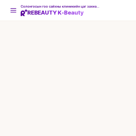
Солонгосын гоо сайхны клиникийн цаг захиалгын платформ
REBEAUTY K-Beauty