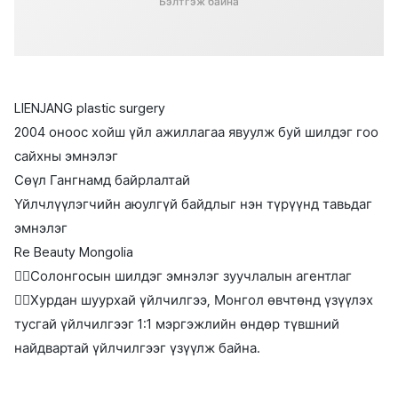
Бэлтгэж байна
LIENJANG plastic surgery
2004 оноос хойш үйл ажиллагаа явуулж буй шилдэг гоо
сайхны эмнэлэг
Сөүл Гангнамд байрлалтай
Үйлчлүүлэгчийн аюулгүй байдлыг нэн түрүүнд тавьдаг
эмнэлэг
Re Beauty Mongolia
👉🏻Солонгосын шилдэг эмнэлэг зуучлалын агентлаг
👉🏻Хурдан шуурхай үйлчилгээ, Монгол өвчтөнд үзүүлэх
тусгай үйлчилгээг 1:1 мэргэжлийн өндөр түвшний
найдвартай үйлчилгээг үзүүлж байна.