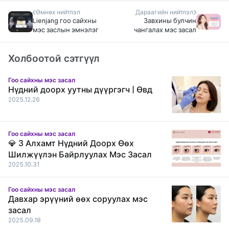
Өмнөх нийтлэл
Дараагийн нийтлэл
Lienjang гоо сайхны
Завхины булчин
мэс заслын эмнэлэг
чангалах мэс засал
Холбоотой сэтгүүл
Гоо сайхны мэс засал
Нүдний доорх уутны дүүргэгч | Өвд
2025.12.26
Гоо сайхны мэс засал
💎 3 Алхамт Нүдний Доорх Өөх
Шилжүүлэн Байрлуулах Мэс Засал
2025.10.31
Гоо сайхны мэс засал
Давхар эрүүний өөх соруулах мэс
засал
2025.09.18