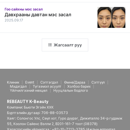
Гоо сайхны мэс засал
Давхрааны давтан мэс засал
2025.09.17
Жагсаалт руу
Клиник
Event
Сэтгэгдэл
Өмнө/Дараа
Сэтгүүл
Мэдэгдэл
Түгээмэл асуулт
Холбоо барих
Үйлчилгээний нөхцөл
Нууцлалын бодлого
REBEAUTY K-Beauty
Компани: Бьюти Эгэйн ХХК
Бүртгэлийн дугаар: 706-88-03573
Хаяг: Солонгос Улс, Сөүл хот, Гуро дүүрэг, Дижиталло 34-р гудамж
55, Коолон Сайенс Вэлли 2, B201-161-7 тоот (08378)
Хэрэглэгчийн үйлчилгээ : +82-10-7213-3785 (Ажлын өдрүүдэд