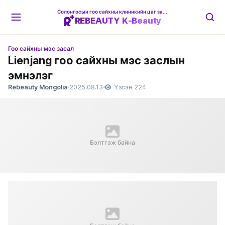
Солонгосын гоо сайхны клиникийн цаг захиалгын платформ
REBEAUTY K-Beauty
Гоо сайхны мэс засал
Lienjang гоо сайхны мэс заслын
эмнэлэг
Rebeauty Mongolia
·
2025.08.13
·
Үзсэн 224
Бэлтгэж байна