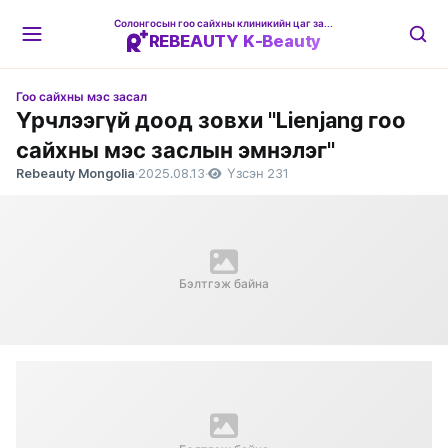
Солонгосын гоо сайхны клиникийн цаг захиалгын платформ
REBEAUTY K-Beauty
Гоо сайхны мэс засал
Үрчлээгүй доод зовхи "Lienjang гоо
сайхны мэс заслын эмнэлэг"
Rebeauty Mongolia
·
2025.08.13
·
Үзсэн 231
Бэлтгэж байна