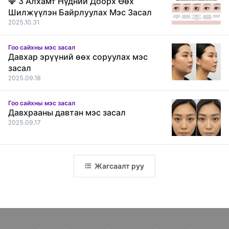
💎 3 Алхамт Нүдний Доорх Өөх
Шилжүүлэн Байрлуулах Мэс Засал
2025.10.31
Гоо сайхны мэс засал
Давхар эрүүний өөх соруулах мэс
засал
2025.09.18
Гоо сайхны мэс засал
Давхрааны давтан мэс засал
2025.09.17
Жагсаалт руу