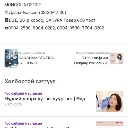
MONGOLIA OFFICE
⏰Даваа-Баасан (08:30-17:30)
🏢БЗД, 26-р хороо, САКУРА Товер 606 тоот
☎️8904-2580, 8904-8282, 8904-0580, 7704-8282
Өмнөх нийтлэл
Дараагийн нийтлэл
GANGNAM CENTRAL
Утсан лифтинг,
EYE CLINIC
Lienjang гоо сайхны
мэс заслын эмнэлэг
Холбоотой сэтгүүл
Гоо сайхны мэс засал
Нүдний доорх уутны дүүргэгч | Өвд
2025.12.26
Гоо сайхны мэс засал