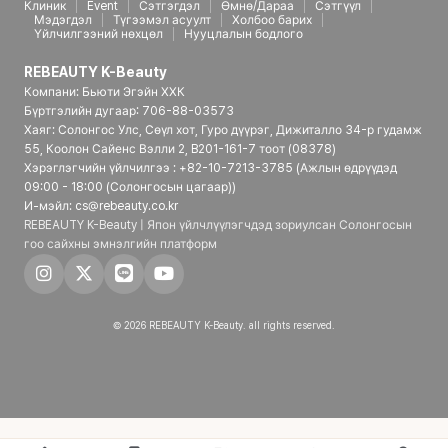
Клиник
Event
Сэтгэгдэл
Өмнө/Дараа
Сэтгүүл
Мэдэгдэл
Түгээмэл асуулт
Холбоо барих
Үйлчилгээний нөхцөл
Нууцлалын бодлого
REBEAUTY K-Beauty
Компани: Бьюти Эгэйн ХХК
Бүртгэлийн дугаар: 706-88-03573
Хаяг: Солонгос Улс, Сөүл хот, Гуро дүүрэг, Дижиталло 34-р гудамж
55, Коолон Сайенс Вэлли 2, B201-161-7 тоот (08378)
Хэрэглэгчийн үйлчилгээ : +82-10-7213-3785 (Ажлын өдрүүдэд
09:00 - 18:00 (Солонгосын цагаар))
И-мэйл: cs@rebeauty.co.kr
REBEAUTY K-Beauty | Япон үйлчлүүлэгчдэд зориулсан Солонгосын
гоо сайхны эмнэлгийн платформ
© 2026 REBEAUTY K-Beauty. all rights reserved.