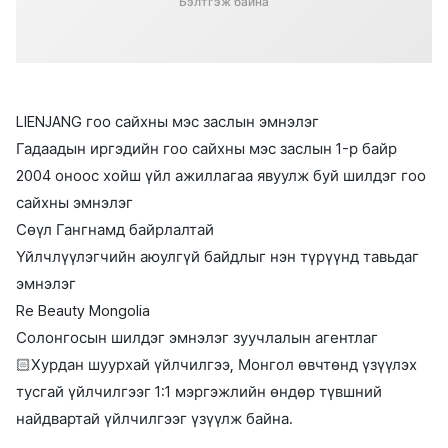
Бэлтгэж байна
LIENJANG гоо сайхны мэс заслын эмнэлэг
Гадаадын иргэдийн гоо сайхны мэс заслын 1-р байр
2004 оноос хойш үйл ажиллагаа явуулж буй шилдэг гоо
сайхны эмнэлэг
Сөүл Гангнамд байрлалтай
Үйлчлүүлэгчийн аюулгүй байдлыг нэн түрүүнд тавьдаг
эмнэлэг
Re Beauty Mongolia
Солонгосын шилдэг эмнэлэг зуучлалын агентлаг
🏻Хурдан шуурхай үйлчилгээ, Монгол өвчтөнд үзүүлэх
тусгай үйлчилгээг 1:1 мэргэжлийн өндөр түвшний
найдвартай үйлчилгээг үзүүлж байна.