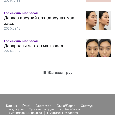
2025.10.31
Гоо сайхны мэс засал
Давхар эрүүний өөх соруулах мэс
засал
2025.09.18
Гоо сайхны мэс засал
Давхрааны давтан мэс засал
2025.09.17
Жагсаалт руу
Клиник
Event
Сэтгэгдэл
Өмнө/Дараа
Сэтгүүл
Мэдэгдэл
Түгээмэл асуулт
Холбоо барих
Үйлчилгээний нөхцөл
Нууцлалын бодлого