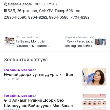
⏰Даваа-Баасан (08:30-17:30)
🏢БЗД, 26-р хороо, САКУРА Товер 606 тоот
☎️8904-2580, 8904-8282, 8904-0580, 7704-8282
Өмнөх нийтлэл
Дараагийн нийтлэл
Re Beauty Mongolia
Хөхний мэс засал
"Солонгосын шилдэг
"Lienjang гоо сайхны
гоо сайхны эмнэлэг
мэс заслын эмнэлэг"
зуучлал"
Before & After
Холбоотой сэтгүүл
Гоо сайхны мэс засал
Нүдний доорх уутны дүүргэгч | Өвд
2025.12.26
Гоо сайхны мэс засал
💎 3 Алхамт Нүдний Доорх Өөх
Шилжүүлэн Байрлуулах Мэс Засал