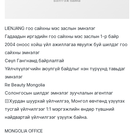
Бэлтгэж байна
LIENJANG гоо сайхны мэс заслын эмнэлэг
Гадаадын иргэдийн гоо сайхны мэс заслын 1-р байр
2004 оноос хойш үйл ажиллагаа явуулж буй шилдэг гоо
сайхны эмнэлэг
Сөүл Гангнамд байрлалтай
Үйлчлүүлэгчийн аюулгүй байдлыг нэн түрүүнд тавьдаг
эмнэлэг
Re Beauty Mongolia
Солонгосын шилдэг эмнэлэг зуучлалын агентлаг
🏻Хурдан шуурхай үйлчилгээ, Монгол өвчтөнд үзүүлэх
тусгай үйлчилгээг 1:1 мэргэжлийн өндөр түвшний
найдвартай үйлчилгээг үзүүлж байна.
MONGOLIA OFFICE