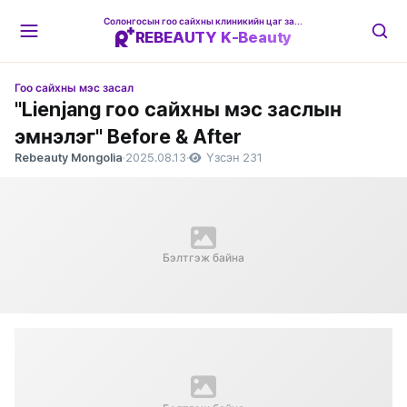
Солонгосын гоо сайхны клиникийн цаг захиалгын платформ
REBEAUTY K-Beauty
Гоо сайхны мэс засал
"Lienjang гоо сайхны мэс заслын
эмнэлэг" Before & After
Rebeauty Mongolia
·
2025.08.13
·
Үзсэн 231
Бэлтгэж байна