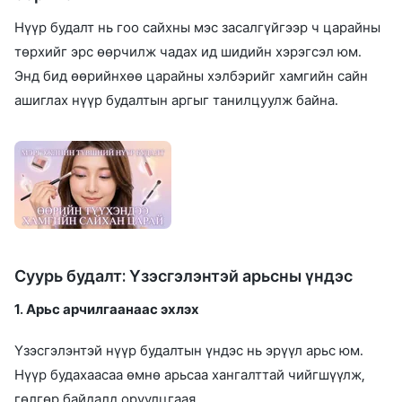
Нүүр будалт нь гоо сайхны мэс засалгүйгээр ч царайны
төрхийг эрс өөрчилж чадах ид шидийн хэрэгсэл юм.
Энд бид өөрийнхөө царайны хэлбэрийг хамгийн сайн
ашиглах нүүр будалтын аргыг танилцуулж байна.
Суурь будалт: Үзэсгэлэнтэй арьсны үндэс
1. Арьс арчилгаанаас эхлэх
Үзэсгэлэнтэй нүүр будалтын үндэс нь эрүүл арьс юм.
Нүүр будахаасаа өмнө арьсаа хангалттай чийгшүүлж,
гөлгөр байдалд оруулцгаая.