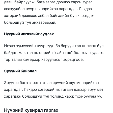
дээш байрлуулж, бага зэрэг дээшээ харан зураг
авахуулбал нүүр нь нарийхан харагддаг. Гэхдээ
хэтэрхий дээшээс авбал байгалийн бус харагдаж
болзошгүй тул анхаараарай.
Нүүрний чиглэлийг судлах
Ихэнх хүмүүсийн нүүр зүүн ба баруун тал нь тэгш бус
байдаг. Аль тал нь өөрийн "сайн тал" болохыг судалж,
тэр талаа камераар харуулахыг зорьцгооё.
Эрүүний байрлал
Эрүүгээ бага зэрэг татвал эрүүний шугам нарийхан
харагддаг. Гэхдээ хэтэрхий их татвал давхар эрүү мэт
харагдаж болзошгүй тул толинд харж тохируулна уу.
Нүүрний хувирал гаргах