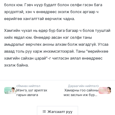
болох юм. Гэвч нүүр будалт болон селфи гэсэн бага
эрсдэлтэй, хэн ч өнөөдрөөс эхэлж болох аргаар ч
өөрийгөө хангалттай өөрчилж чадна.
Хамгийн чухал нь өдөр бүр бага багаар ч болов тууштай
хийх явдал юм. Өнөөдөр авсан нэг селфи таны
амьдралыг өөрчлөх анхны алхам болж магадгүй. Утсаа
аваад толь руу харж инээмсэглээрэй. Таны "өөрийнхөө
хамгийн сайхан царай"-г чиглэсэн аялал өнөөдрөөс
эхэлж байна.
Өмнөх нийтлэл
Дараагийн нийтлэл
Мэнгэ, үүг арилгах
Хамарны гоо сайхны
гарын авлага
мэс заслын иж бүрэн
гарын
Жагсаалт руу