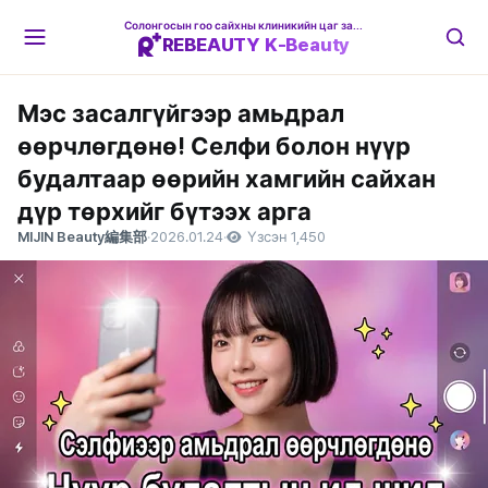
Солонгосын гоо сайхны клиникийн цаг захиалгын платформ
REBEAUTY K-Beauty
Мэс засалгүйгээр амьдрал
өөрчлөгдөнө! Селфи болон нүүр
будалтаар өөрийн хамгийн сайхан
дүр төрхийг бүтээх арга
MIJIN Beauty編集部
·
2026.01.24
·
Үзсэн 1,450