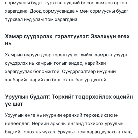
сормуусны будаг түрхвэл нүдний босоо хэмжээ өргөн
харагдана. Доод сормуусандаа ч мөн сормуусны будаг
түрхвэл нүд улам том харагдана.
Хамар сүүдэрлэх, гэрэлтүүлэг: Эзэлхүүн өгөх
нь
Хамрын нуруун дээр гэрэлтүүлэг хийж, хамрын үзүүрт
сүүдэрлэх нь хамрын голыг өндөр, нарийхан
харагдуулах боломжтой. Сүүдэрлэлтээр нүүрний
хэлбэрийг нарийхан болгох нь бас үр дүнтэй.
Уруулын будалт: Төрхийг тодорхойлох эцсийн
үе шат
Уруулын өнгө нь нүүрний ерөнхий төрхөд ихээхэн
нөлөөлдөг. Өөрийн арьсны өнгөнд тохирох уруулын
будгийг олох нь чухал. Уруулыг том харагдуулахын тулд