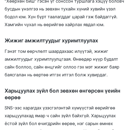
"Хөөрхөн биш" гэсэн үг сонссон туршлага хэцүү боловч
бусдын үнэлгээ нь зөвхөн тухайн хүний хувийн үзэл
бодол юм. Хүн бүрт таалагддаг царай гэж байдаггүй.
Хамгийн чухал нь өөрийгөө хайрлах явдал юм.
Жижиг амжилтуудыг хуримтлуулах
Гэнэт том өөрчлөлт шаардахаас илүүтэй, жижиг
амжилтуудыг хуримтлуулцгаая. Өнөөдөр нүүр будалт
сайн боллоо, сайн өнцгийг оллоо гэх мэт жижиг баяр
баясгалан нь өөртөө итгэх итгэл болж хувирдаг.
Харьцуулах зүйл бол зөвхөн өнгөрсөн үеийн
өөрөө
SNS-ээс харагдах үзэсгэлэнтэй хүмүүстэй өөрийгөө
харьцуулахад ямар ч сайн зүйл байхгүй. Харьцуулах
ёстой зүйл бол өчигдрийн өөрөө, нэг сарын өмнөх