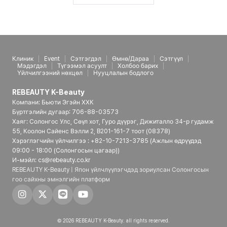
Клиник
Event
Сэтгэгдэл
Өмнө/Дараа
Сэтгүүл
Мэдэгдэл
Түгээмэл асуулт
Холбоо барих
Үйлчилгээний нөхцөл
Нууцлалын бодлого
REBEAUTY K-Beauty
Компани: Бьюти Эгэйн ХХК
Бүртгэлийн дугаар: 706-88-03573
Хаяг: Солонгос Улс, Сөүл хот, Гуро дүүрэг, Дижиталло 34-р гудамж
55, Коолон Сайенс Вэлли 2, B201-161-7 тоот (08378)
Хэрэглэгчийн үйлчилгээ : +82-10-7213-3785 (Ажлын өдрүүдэд
09:00 - 18:00 (Солонгосын цагаар))
И-мэйл: cs@rebeauty.co.kr
REBEAUTY K-Beauty | Япон үйлчлүүлэгчдэд зориулсан Солонгосын
гоо сайхны эмнэлгийн платформ
© 2026 REBEAUTY K-Beauty. all rights reserved.