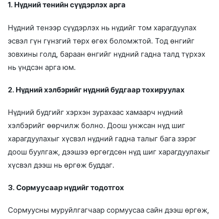
1. Нүдний тенийн сүүдэрлэх арга
Нүдний тенээр сүүдэрлэх нь нүдийг том харагдуулах
эсвэл гүн гүнзгий төрх өгөх боломжтой. Тод өнгийг
зовхины голд, бараан өнгийг нүдний гадна талд түрхэх
нь үндсэн арга юм.
2. Нүдний хэлбэрийг нүдний будгаар тохируулах
Нүдний будгийг хэрхэн зурахаас хамаарч нүдний
хэлбэрийг өөрчилж болно. Доош унжсан нүд шиг
харагдуулахыг хүсвэл нүдний гадна талыг бага зэрэг
доош буулгаж, дээшээ өргөгдсөн нүд шиг харагдуулахыг
хүсвэл дээш нь өргөж буддаг.
3. Сормуусаар нүдийг тодотгох
Сормуусны муруйлгагчаар сормуусаа сайн дээш өргөж,