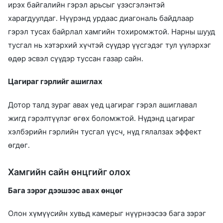
ирэх байгалийн гэрэл арьсыг үзэсгэлэнтэй
харагдуулдаг. Нүүрэнд урдаас диагональ байдлаар
гэрэл тусах байрлал хамгийн тохиромжтой. Нарны шууд
тусгал нь хэтэрхий хүчтэй сүүдэр үүсгэдэг тул үүлэрхэг
өдөр эсвэл сүүдэр туссан газар сайн.
Цагираг гэрлийг ашиглах
Дотор талд зураг авах үед цагираг гэрэл ашиглавал
жигд гэрэлтүүлэг өгөх боломжтой. Нүдэнд цагираг
хэлбэрийн гэрлийн тусгал үүсч, нүд гялалзах эффект
өгдөг.
Хамгийн сайн өнцгийг олох
Бага зэрэг дээшээс авах өнцөг
Олон хүмүүсийн хувьд камерыг нүүрнээсээ бага зэрэг