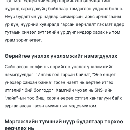
Тогтмол селфи хийснээр өөрийнхөө өөрчлөлтийг
нүдэнд харагдахуйц байдлаар тэмдэглэн үлдээж болно.
Нүүр будалтын ур чадвар сайжирсан, арьс арчилгааны
үр дүн, нүүрний хувиралд гарсан өөрчлөлт гэх мэт өдөр
тутмын хичээл зүтгэлийн үр дүнг нүдээр харах нь том
урам зориг өгдөг.
Өөрийгөө үнэлэх үнэлэмжийг нэмэгдүүлэх
Сайн авсан селфи нь өөрийгөө үнэлэх үнэлэмжийг
нэмэгдүүлдэг. "Ингэж гоё гарсан байна", "Энэ өнцөг
үнэхээр сайхан байна" гэсэн нээлт нь өөртөө итгэх
итгэлийг бий болгодог. Хамгийн чухал нь SNS-ийн
"лайк"-ын тоо биш, харин өөрөө сэтгэл хангалуун байх
зургаа авсан гэсэн амжилтын мэдрэмж юм.
Мэргэжлийн түвшний нүүр будалтаар төрхөө
өөрчлөх нь