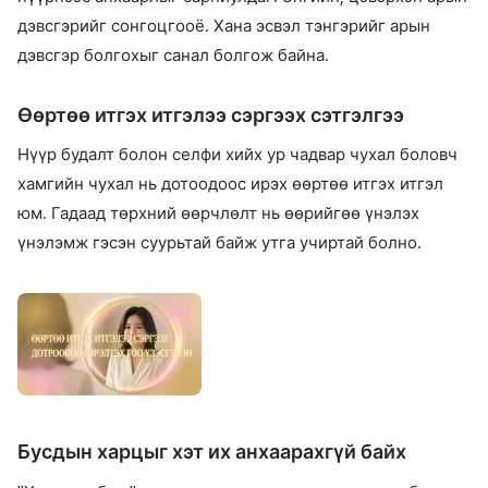
дэвсгэрийг сонгоцгооё. Хана эсвэл тэнгэрийг арын
дэвсгэр болгохыг санал болгож байна.
Өөртөө итгэх итгэлээ сэргээх сэтгэлгээ
Нүүр будалт болон селфи хийх ур чадвар чухал боловч
хамгийн чухал нь дотоодоос ирэх өөртөө итгэх итгэл
юм. Гадаад төрхний өөрчлөлт нь өөрийгөө үнэлэх
үнэлэмж гэсэн суурьтай байж утга учиртай болно.
Бусдын харцыг хэт их анхаарахгүй байх