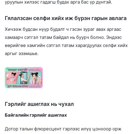
уруулын хилээс гадагш будах арга бас үр дүнтэй.
Гялалзсан селфи хийх иж бүрэн гарын авлага
Хичээж будсан нүүр будалт ч гэсэн зураг авах аргаас
хамаарч сэтгэл татам байдал нь буурч болно. Эндээс
өөрийгөө хамгийн сэтгэл татам харагдуулах селфи хийх
аргыг эзэмшье.
Гэрлийг ашиглах нь чухал
Байгалийн гэрлийг ашиглах
Дотор талын флюресцент гэрлээс илүү цонхоор орж