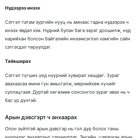
Нүдээрээ инээх
Сэтгэл татам зургийн нууц нь амнаас гадна нүдээрээ ч
инээх явдал юм. Нүдний булан бага зэрэг доошилж, нүд
нарийхан болсон байгалийн инээмсэглэл хамгийн сайн
сэтгэгдэл төрүүлдэг.
Тайвширах
Сэтгэл түгших үед нүүрний хувирал хөшдөг. Зураг
авахаасаа өмнө гүн амьсгалж, мөрнийхөө хүчийг
суллацгаая. Дуртай хөгжмөө сонсонгоо зураг авах нь ч
бас үр дүнтэй.
Арын дэвсгэрт ч анхаарах
Олон зүйлтэй арын дэвсгэр нь гол дүр болох таны
нүүрнээс анхаарлыг сарниулдаг. Энгийн, цэвэрхэн арын