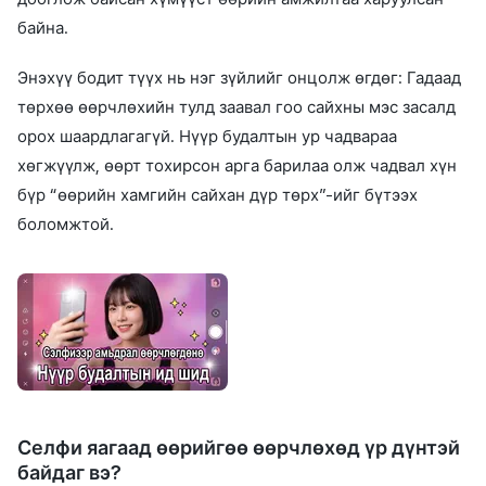
байна.
Энэхүү бодит түүх нь нэг зүйлийг онцолж өгдөг: Гадаад
төрхөө өөрчлөхийн тулд заавал гоо сайхны мэс засалд
орох шаардлагагүй. Нүүр будалтын ур чадвараа
хөгжүүлж, өөрт тохирсон арга барилаа олж чадвал хүн
бүр “өөрийн хамгийн сайхан дүр төрх”-ийг бүтээх
боломжтой.
Селфи яагаад өөрийгөө өөрчлөхөд үр дүнтэй
байдаг вэ?