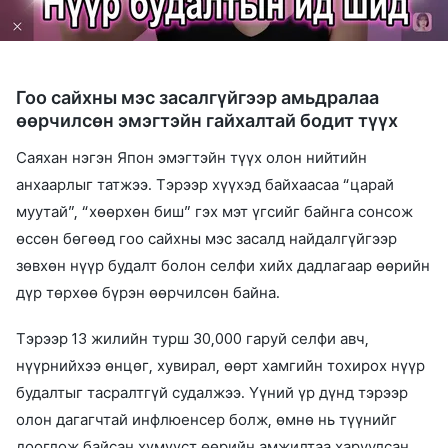
Гоо сайхны мэс засалгүйгээр амьдралаа
өөрчилсөн эмэгтэйн гайхалтай бодит түүх
Саяхан нэгэн Япон эмэгтэйн түүх олон нийтийн
анхаарлыг татжээ. Тэрээр хүүхэд байхаасаа “царай
муутай”, “хөөрхөн биш” гэх мэт үгсийг байнга сонсож
өссөн бөгөөд гоо сайхны мэс засалд найдалгүйгээр
зөвхөн нүүр будалт болон селфи хийх дадлагаар өөрийн
дүр төрхөө бүрэн өөрчилсөн байна.
Тэрээр 13 жилийн турш 30,000 гаруй селфи авч,
нүүрнийхээ өнцөг, хувирал, өөрт хамгийн тохирох нүүр
будалтыг тасралтгүй судалжээ. Үүний үр дүнд тэрээр
олон дагагчтай инфлюенсер болж, өмнө нь түүнийг
дооглож байсан хүмүүст өөрийн амжилтаа харуулсан