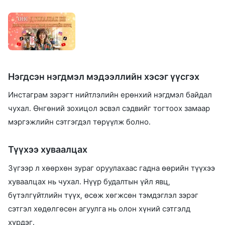
Нэгдсэн нэгдмэл мэдээллийн хэсэг үүсгэх
Инстаграм зэрэгт нийтлэлийн ерөнхий нэгдмэл байдал
чухал. Өнгөний зохицол эсвэл сэдвийг тогтоох замаар
мэргэжлийн сэтгэгдэл төрүүлж болно.
Түүхээ хуваалцах
Зүгээр л хөөрхөн зураг оруулахаас гадна өөрийн түүхээ
хуваалцах нь чухал. Нүүр будалтын үйл явц,
бүтэлгүйтлийн түүх, өсөж хөгжсөн тэмдэглэл зэрэг
сэтгэл хөдөлгөсөн агуулга нь олон хүний сэтгэлд
хүрдэг.