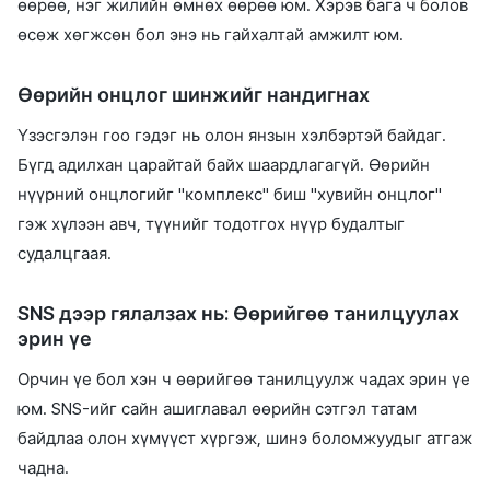
өөрөө, нэг жилийн өмнөх өөрөө юм. Хэрэв бага ч болов
өсөж хөгжсөн бол энэ нь гайхалтай амжилт юм.
Өөрийн онцлог шинжийг нандигнах
Үзэсгэлэн гоо гэдэг нь олон янзын хэлбэртэй байдаг.
Бүгд адилхан царайтай байх шаардлагагүй. Өөрийн
нүүрний онцлогийг "комплекс" биш "хувийн онцлог"
гэж хүлээн авч, түүнийг тодотгох нүүр будалтыг
судалцгаая.
SNS дээр гялалзах нь: Өөрийгөө танилцуулах
эрин үе
Орчин үе бол хэн ч өөрийгөө танилцуулж чадах эрин үе
юм. SNS-ийг сайн ашиглавал өөрийн сэтгэл татам
байдлаа олон хүмүүст хүргэж, шинэ боломжуудыг атгаж
чадна.