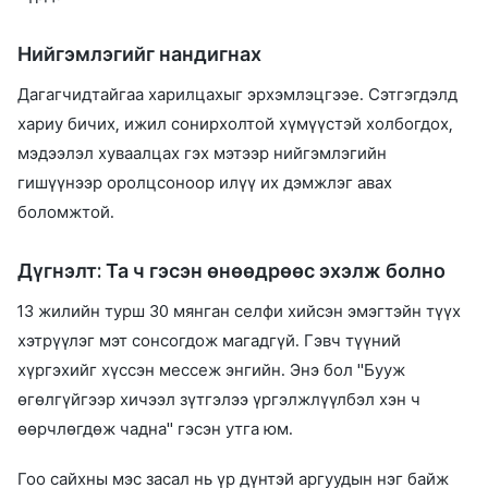
Нийгэмлэгийг нандигнах
Дагагчидтайгаа харилцахыг эрхэмлэцгээе. Сэтгэгдэлд
хариу бичих, ижил сонирхолтой хүмүүстэй холбогдох,
мэдээлэл хуваалцах гэх мэтээр нийгэмлэгийн
гишүүнээр оролцсоноор илүү их дэмжлэг авах
боломжтой.
Дүгнэлт: Та ч гэсэн өнөөдрөөс эхэлж болно
13 жилийн турш 30 мянган селфи хийсэн эмэгтэйн түүх
хэтрүүлэг мэт сонсогдож магадгүй. Гэвч түүний
хүргэхийг хүссэн мессеж энгийн. Энэ бол "Бууж
өгөлгүйгээр хичээл зүтгэлээ үргэлжлүүлбэл хэн ч
өөрчлөгдөж чадна" гэсэн утга юм.
Гоо сайхны мэс засал нь үр дүнтэй аргуудын нэг байж