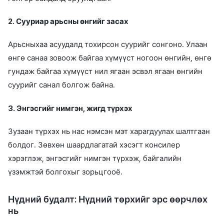
2. Сууриар арьсны өнгийг засах
Арьсныхаа асуудалд тохирсон суурийг сонгоно. Улаан
өнгө санаа зовоож байгаа хүмүүст ногоон өнгийн, өнгө
гундаж байгаа хүмүүст нил ягаан эсвэл ягаан өнгийн
суурийг санал болгож байна.
3. Энгэсгийг нимгэн, жигд түрхэх
Зузаан түрхэх нь нас нэмсэн мэт харагдуулах шалтгаан
болдог. Зөвхөн шаардлагатай хэсэгт консилер
хэрэглэж, энгэсгийг нимгэн түрхэж, байгалийн
үзэмжтэй болгохыг зорьцгооё.
Нүдний будалт: Нүдний төрхийг эрс өөрчлөх
нь