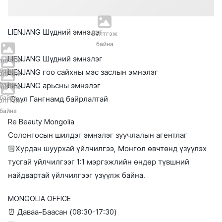
LIENJANG Шүдний эмнэлэг
Бэлтгэж
байна
LIENJANG Шүдний эмнэлэг
элтгэж
байна
LIENJANG гоо сайхны мэс заслын эмнэлэг
элтгэж
байна
LIENJANG арьсны эмнэлэг
элтгэж
байна
Сөүл Гангнамд байрлалтай
элтгэж
байна
Re Beauty Mongolia
Солонгосын шилдэг эмнэлэг зуучлалын агентлаг
🏻Хурдан шуурхай үйлчилгээ, Монгол өвчтөнд үзүүлэх
тусгай үйлчилгээг 1:1 мэргэжлийн өндөр түвшний
найдвартай үйлчилгээг үзүүлж байна.
MONGOLIA OFFICE
⏰ Даваа-Баасан (08:30-17:30)