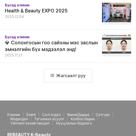
Бусад клиник
Health & Beauty EXPO 2025
2025.12.04
Бусад клиник
💎 Солонгосын гоо сайхны мэс заслын
эмнэлгийн бүх мэдээлэл энд!
2025.11.21
Жагсаалт руу
Клиник
Event
Сэтгэгдэл
Өмнө/Дараа
Сэтгүүл
Мэдэгдэл
Түгээмэл асуулт
Холбоо барих
Үйлчилгээний нөхцөл
Нууцлалын бодлого
REBEAUTY K-Beauty