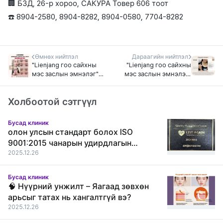
🏢 БЗД, 26-р хороо, САКУРА Товер 606 тоот
☎️ 8904-2580, 8904-8282, 8904-0580, 7704-8282
Өмнөх нийтлэл
Дараагийн нийтлэл
"Lienjang гоо сайхны
"Lienjang гоо сайхны
мэс заслын эмнэлэг"
мэс заслын эмнэлэг"
Давхрааны давтан
Арьсны үүдэл эсийн
мэс засал
тарилга
Холбоотой сэтгүүл
Бусад клиник
олон улсын стандарт болох ISO
9001:2015 чанарын удирдлагын
тогтолцооны гэрчилгээг амжилттай
2025.12.26
хүлээн авлаа.
Бусад клиник
🧠 Нүүрний унжилт – Яагаад зөвхөн
арьсыг татах нь хангалтгүй вэ?
2025.12.26