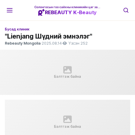
Солонгосын гоо сайхны клиникийн цаг захиалгын платформ
REBEAUTY K-Beauty
Бусад клиник
"Lienjang Шүдний эмнэлэг"
Rebeauty Mongolia
·
2025.08.14
·
Үзсэн 252
Бэлтгэж байна
Бэлтгэж байна