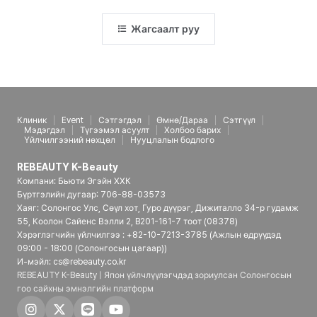
Жагсаалт руу
Клиник
Event
Сэтгэгдэл
Өмнө/Дараа
Сэтгүүл
Мэдэгдэл
Түгээмэл асуулт
Холбоо барих
Үйлчилгээний нөхцөл
Нууцлалын бодлого
REBEAUTY K-Beauty
Компани: Бьюти Эгэйн ХХК
Бүртгэлийн дугаар: 706-88-03573
Хаяг: Солонгос Улс, Сөүл хот, Гуро дүүрэг, Дижиталло 34-р гудамж
55, Коолон Сайенс Вэлли 2, B201-161-7 тоот (08378)
Хэрэглэгчийн үйлчилгээ : +82-10-7213-3785 (Ажлын өдрүүдэд
09:00 - 18:00 (Солонгосын цагаар))
И-мэйл: cs@rebeauty.co.kr
REBEAUTY K-Beauty | Япон үйлчлүүлэгчдэд зориулсан Солонгосын
гоо сайхны эмнэлгийн платформ