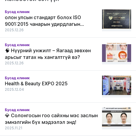
Бусад клиник
олон улсын стандарт болох ISO
9001:2015 чанарын удирдлагын
тогтолцооны гэрчилгээг амжилттай
2025.12.26
хүлээн авлаа.
Бусад клиник
🧠 Нүүрний унжилт – Яагаад зөвхөн
арьсыг татах нь хангалтгүй вэ?
2025.12.26
Бусад клиник
Health & Beauty EXPO 2025
2025.12.04
Бусад клиник
💎 Солонгосын гоо сайхны мэс заслын
эмнэлгийн бүх мэдээлэл энд!
2025.11.21