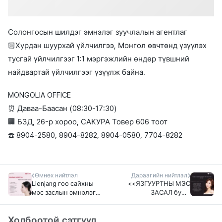
Солонгосын шилдэг эмнэлэг зуучлалын агентлаг
🏻Хурдан шуурхай үйлчилгээ, Монгол өвчтөнд үзүүлэх
тусгай үйлчилгээг 1:1 мэргэжлийн өндөр түвшний
найдвартай үйлчилгээг үзүүлж байна.
MONGOLIA OFFICE
⏰ Даваа-Баасан (08:30-17:30)
🏢 БЗД, 26-р хороо, САКУРА Товер 606 тоот
☎️ 8904-2580, 8904-8282, 8904-0580, 7704-8282
Өмнөх нийтлэл
Дараагийн нийтлэл
Lienjang гоо сайхны
<<ЯЗГУУРТНЫ МЭС
мэс заслын эмнэлэг
ЗАСАЛ буюу
<<Хамрын хагалгаа>>
Залуужуулах гоо
сайхны мэс засал>>
Холбоотой сэтгүүл