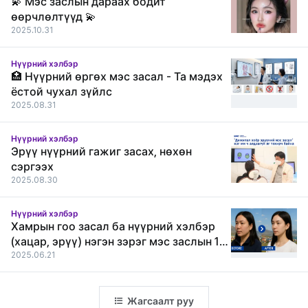
💫 Мэс заслын дараах бодит
өөрчлөлтүүд 💫
2025.10.31
Нүүрний хэлбэр
🏥 Нүүрний өргөх мэс засал - Та мэдэх
ёстой чухал зүйлс
2025.08.31
Нүүрний хэлбэр
Эрүү нүүрний гажиг засах, нөхөн
сэргээх
2025.08.30
Нүүрний хэлбэр
Хамрын гоо засал ба нүүрний хэлбэр
(хацар, эрүү) нэгэн зэрэг мэс заслын 1
сарын бодит сэтгэгдэл | Хаван, өвдөлт,
2025.06.21
эдгэрэх явцын дэлгэрэнгүй тойм
Жагсаалт руу