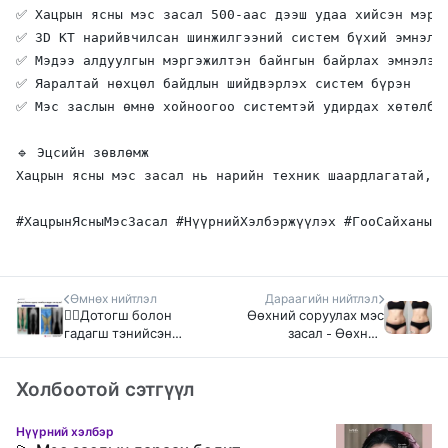
✅ Хацрын ясны мэс засал 500-аас дээш удаа хийсэн мэргэ
✅ 3D КТ нарийвчилсан шинжилгээний систем бүхий эмнэлэг
✅ Мэдээ алдуулгын мэргэжилтэн байнгын байрлах эмнэлэг

✅ Яаралтай нөхцөл байдлын шийдвэрлэх систем бүрэн

✅ Мэс заслын өмнө хойноогоо системтэй удирдах хөтөлбөр
🔹 Эцсийн зөвлөмж

Хацрын ясны мэс засал нь нарийн техник шаардлагатай, э
#ХацрынЯсныМэсЗасал #НүүрнийХэлбэржүүлэх #ГооСайханыМэ
Өмнөх нийтлэл
Дараагийн нийтлэл
🧑‍⚕️Дотогш болон
Өөхний соруулах мэс
гадагш тэнийсэн
засал - Өөхний
өвдөг гэж юу вэ?
соруулах мэс засал
гэж юу вэ?
Холбоотой сэтгүүл
Нүүрний хэлбэр