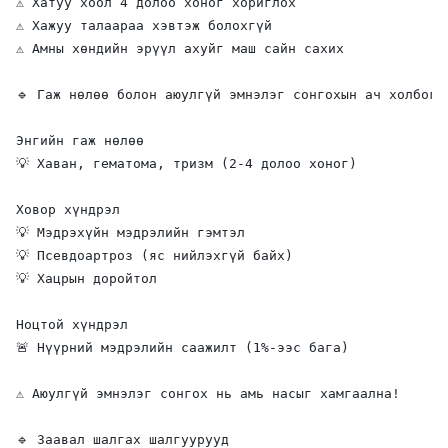
⚠️ Хатуу хоол 4 долоо хоног хориглох

⚠️ Хажуу талаараа хэвтэж болохгүй

⚠️ Амны хөндийн эрүүл ахуйг маш сайн сахих

🔹 Гаж нөлөө болон аюулгүй эмнэлэг сонгохын ач холбогдо
Энгийн гаж нөлөө

💡 Хаван, гематома, тризм (2-4 долоо хоног)

Ховор хүндрэл

💡 Мэдрэхүйн мэдрэлийн гэмтэл

💡 Псевдоартроз (яс нийлэхгүй байх)

💡 Хацрын доройтол

Ноцтой хүндрэл

🚨 Нүүрний мэдрэлийн саажилт (1%-ээс бага)

⚠️ Аюулгүй эмнэлэг сонгох нь амь насыг хамгаална!

🔹 Заавал шалгах шалгуурууд
