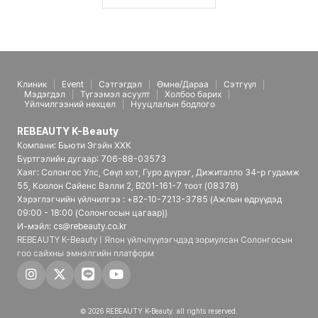
Клиник
Event
Сэтгэгдэл
Өмнө/Дараа
Сэтгүүл
Мэдэгдэл
Түгээмэл асуулт
Холбоо барих
Үйлчилгээний нөхцөл
Нууцлалын бодлого
REBEAUTY K-Beauty
Компани: Бьюти Эгэйн ХХК
Бүртгэлийн дугаар: 706-88-03573
Хаяг: Солонгос Улс, Сөүл хот, Гуро дүүрэг, Дижиталло 34-р гудамж
55, Коолон Сайенс Вэлли 2, B201-161-7 тоот (08378)
Хэрэглэгчийн үйлчилгээ : +82-10-7213-3785 (Ажлын өдрүүдэд
09:00 - 18:00 (Солонгосын цагаар))
И-мэйл: cs@rebeauty.co.kr
REBEAUTY K-Beauty | Япон үйлчлүүлэгчдэд зориулсан Солонгосын
гоо сайхны эмнэлгийн платформ
© 2026 REBEAUTY K-Beauty. all rights reserved.