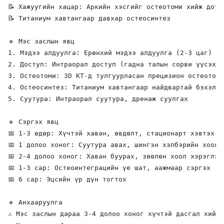
📝 Хажуугийн хацар: Аркийн хэсгийг остеотоми хийж дотог
📝 Титаниум хавтангаар давхар остеосинтез

🔹 Мэс заслын явц

1. Мэдээ алдуулга: Ерөнхий мэдээ алдуулга (2-3 цаг)

2. Доступ: Интраорал доступ (гадна талын сорви үүсэхгү
3. Остеотоми: 3D КТ-д тулгуурласан прецизион остеотоми

4. Остеосинтез: Титаниум хавтангаар найдвартай бэхэлгэ
5. Суутура: Интраорал суутура, дренаж суулгах

🔹 Сэргэх явц

📅 1-3 өдөр: Хүчтэй хаван, өвдөлт, стационарт хэвтэх ша
📅 1 долоо хоног: Суутура авах, шингэн хэлбэрийн хоол

📅 2-4 долоо хоног: Хаван буурах, зөөлөн хоол хэрэглэх 
📅 1-3 сар: Остеоинтеграцийн үе шат, аажмаар сэргэх

📅 6 сар: Эцсийн үр дүн тогтох

🔹 Анхааруулга

⚠️ Мэс заслын дараа 3-4 долоо хоног хүчтэй дасгал хийхи