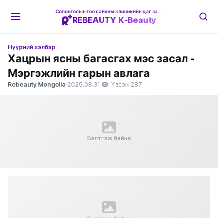
Солонгосын гоо сайхны клиникийн цаг захиалгын платформ
REBEAUTY K-Beauty
Нүүрний хэлбэр
Хацрын ясны багасгах мэс засал -
Мэргэжлийн гарын авлага
Rebeauty Mongolia
·
2025.08.31
·
Үзсэн 287
Бэлтгэж байна