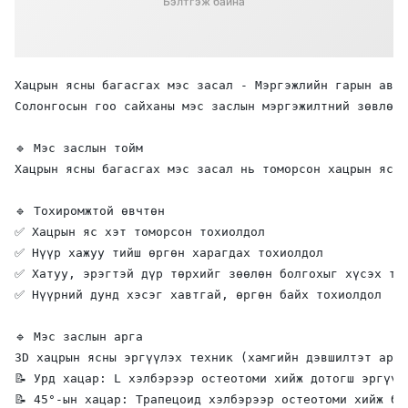
Бэлтгэж байна
Хацрын ясны багасгах мэс засал - Мэргэжлийн гарын авла
Солонгосын гоо сайханы мэс заслын мэргэжилтний зөвлөгө
🔹 Мэс заслын тойм

Хацрын ясны багасгах мэс засал нь томорсон хацрын ясыг
🔹 Тохиромжтой өвчтөн

✅ Хацрын яс хэт томорсон тохиолдол

✅ Нүүр хажуу тийш өргөн харагдах тохиолдол

✅ Хатуу, эрэгтэй дүр төрхийг зөөлөн болгохыг хүсэх тох
✅ Нүүрний дунд хэсэг хавтгай, өргөн байх тохиолдол

🔹 Мэс заслын арга

3D хацрын ясны эргүүлэх техник (хамгийн дэвшилтэт арга
📝 Урд хацар: L хэлбэрээр остеотоми хийж дотогш эргүүлэ
📝 45°-ын хацар: Трапецоид хэлбэрээр остеотоми хийж баг