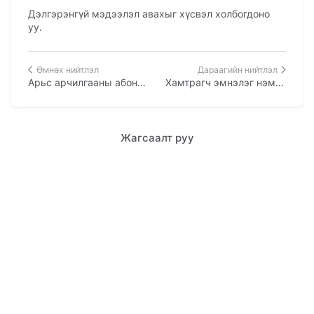
Дэлгэрэнгүй мэдээлэл авахыг хүсвэл холбогдоно
уу.
Өмнөх нийтлэл
Дараагийн нийтлэл
Арьс арчилгааны абонементын хөнгөлөлт
Хамтрагч эмнэлэг нэмэгдсэн тухай мэдэгдэл
Жагсаалт руу