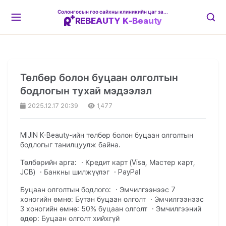
Солонгосын гоо сайхны клиникийн цаг захиалгын платформ
REBEAUTY K-Beauty
Төлбөр болон буцаан олголтын
бодлогын тухай мэдээлэл
2025.12.17 20:39
1,477
MIJIN K-Beauty-ийн төлбөр болон буцаан олголтын
бодлогыг танилцуулж байна.
Төлбөрийн арга: ・Кредит карт (Visa, Мастер карт,
JCB) ・Банкны шилжүүлэг ・PayPal
Буцаан олголтын бодлого: ・Эмчилгээнээс 7
хоногийн өмнө: Бүтэн буцаан олголт ・Эмчилгээнээс
3 хоногийн өмнө: 50% буцаан олголт ・Эмчилгээний
өдөр: Буцаан олголт хийхгүй