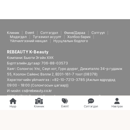
Клиник
Event
Сэтгэгдэл
Өмнө/Дараа
Сэтгүүл
Мэдэгдэл
Түгээмэл асуулт
Холбоо барих
Үйлчилгээний нөхцөл
Нууцлалын бодлого
REBEAUTY K-Beauty
Компани: Бьюти Эгэйн ХХК
Бүртгэлийн дугаар: 706-88-03573
Хаяг: Солонгос Улс, Сөүл хот, Гуро дүүрэг, Дижиталло 34-р гудамж
55, Коолон Сайенс Вэлли 2, B201-161-7 тоот (08378)
Хэрэглэгчийн үйлчилгээ : +82-10-7213-3785 (Ажлын өдрүүдэд
09:00 - 18:00 (Солонгосын цагаар))
И-мэйл: cs@rebeauty.co.kr
REBEAUTY K-Beauty | Япон үйлчлүүлэгчдэд зориулсан Солонгосын
гоо сайхны эмнэлгийн платформ
Нүүр
Клиник
Event
Сэтгэгдэл
Нэвтрэх
© 2026 REBEAUTY K-Beauty. all rights reserved.