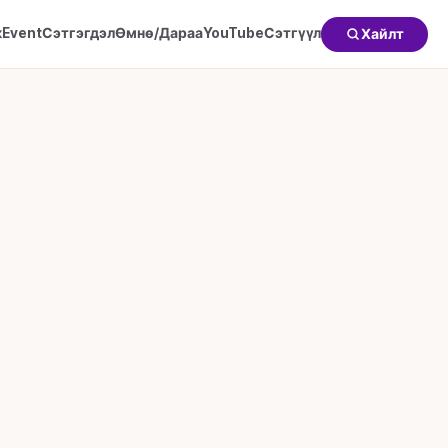
к
Event
Сэтгэгдэл
Өмнө/Дараа
YouTube
Сэтгүүл
Хайлт