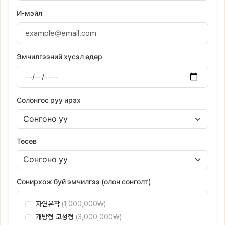
И-мэйл
Эмчилгээний хүсэл өдөр
Солонгос руу ирэх
Төсөв
Сонирхож буй эмчилгээ (олон сонголт)
자연유착
(1,000,000₩)
개방형 코성형
(3,000,000₩)