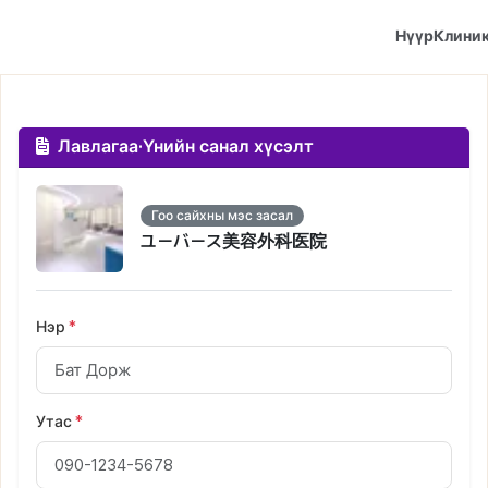
Нүүр
Клини
Лавлагаа·Үнийн санал хүсэлт
Гоо сайхны мэс засал
ユーバース美容外科医院
Нэр
*
Утас
*