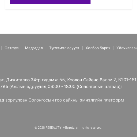
Сэтгүүл
Мэдэгдэл
Түгээмэл асуулт
Холбоо барих
Үйлчилгээ
рэг, Дижиталло 34-р гудамж 55, Коолон Сайенс Вэлли 2, B201-161
3785 (Ажлын өдрүүдэд 09:00 - 18:00 (Солонгосын цагаар))
дэд зориулсан Солонгосын гоо сайхны эмнэлгийн платформ
© 2026 REBEAUTY K-Beauty. all rights reserved.