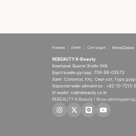
Клиник
Event
Сэтгэгдэл
Өмнө/Дараа
REBEAUTY K-Beauty
Компани: Бьюти Эгэйн ХХК
Бүртгэлийн дугаар: 706-88-03573
Хаяг: Солонгос Улс, Сөүл хот, Гуро дүү
Хэрэглэгчийн үйлчилгээ : +82-10-7213-
И-мэйл: cs@rebeauty.co.kr
REBEAUTY K-Beauty | Япон үйлчлүүлэгч