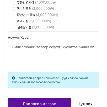
부분안면거상
(7,000,000₩)
미니리프팅
(3,000,000₩)
중안면 거상술
(4,000,000₩)
이마거상
(3,000,000₩)
절개쌍커풀
(2,000,000₩)
콧볼 축소
(1,500,000₩)
Асуулт/Хүсэлт
비개방코성형
(2,000,000₩)
전안면거상
(12,000,000₩)
자가늑연골 코성형
(2,200,000₩)
코재수술
(5,000,000₩)
상안검
(2,000,000₩)
하안검
(2,200,000₩)
눈재수술
(800,000₩)
Лавлагааны дараа клиникээс шууд холбоо барина.
Олон хэлний зөвлөгөө боломжтой.
Лавлагаа илгээх
Цуцлах