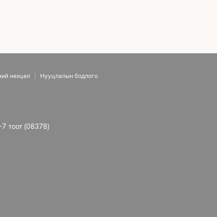
ний нөхцөл
Нууцлалын бодлого
-7 тоот (08378)