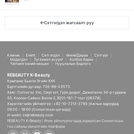
Сэтгэгдэл жагсаалт руу
Клиник
Event
Сэтгэгдэл
Өмнө/Дараа
Сэтгүүл
Мэдэгдэл
Түгээмэл асуулт
Холбоо барих
Үйлчилгээний нөхцөл
Нууцлалын бодлого
REBEAUTY K-Beauty
Компани: Бьюти Эгэйн ХХК
Бүртгэлийн дугаар: 706-88-03573
Хаяг: Солонгос Улс, Сөүл хот, Гуро дүүрэг, Дижиталло 34-р гудамж
55, Коолон Сайенс Вэлли 2, B201-161-7 тоот (08378)
Хэрэглэгчийн үйлчилгээ : +82-10-7213-3785 (Ажлын өдрүүдэд
09:00 - 18:00 (Солонгосын цагаар))
И-мэйл: cs@rebeauty.co.kr
REBEAUTY K-Beauty | Япон үйлчлүүлэгчдэд зориулсан Солонгосын
гоо сайхны эмнэлгийн платформ