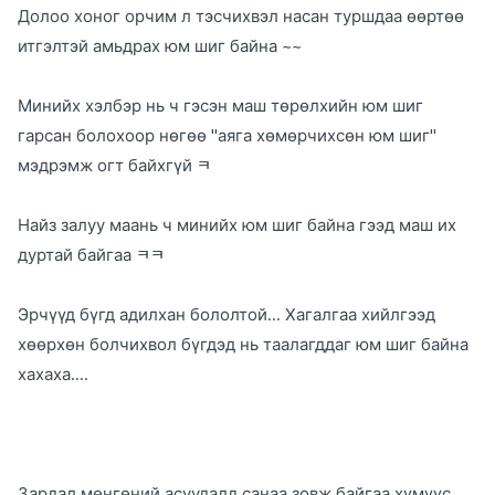
Долоо хоног орчим л тэсчихвэл насан туршдаа өөртөө
итгэлтэй амьдрах юм шиг байна ~~
Минийх хэлбэр нь ч гэсэн маш төрөлхийн юм шиг
гарсан болохоор нөгөө "аяга хөмөрчихсөн юм шиг"
мэдрэмж огт байхгүй ㅋ
Найз залуу маань ч минийх юм шиг байна гээд маш их
дуртай байгаа ㅋㅋ
Эрчүүд бүгд адилхан бололтой... Хагалгаа хийлгээд
хөөрхөн болчихвол бүгдэд нь таалагддаг юм шиг байна
хахаха....
Зардал мөнгөний асуудалд санаа зовж байгаа хүмүүс