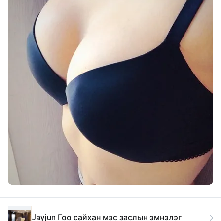
Jayjun Гоо сайхан мэс заслын эмнэлэг