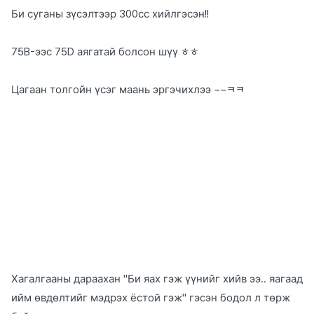
Би суганы зүсэлтээр 300сс хийлгэсэн!!
75B-ээс 75D аягатай болсон шүү ㅎㅎ
Цагаан толгойн үсэг маань эргэчихлээ ~~ㅋㅋ
Хагалгааны дараахан "Би яах гэж үүнийг хийв ээ.. яагаад
ийм өвдөлтийг мэдрэх ёстой гэж" гэсэн бодол л төрж