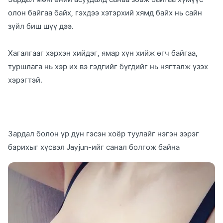
олон байгаа байх, гэхдээ хэтэрхий хямд байх нь сайн
зүйл биш шүү дээ.
Хагалгааг хэрхэн хийдэг, ямар хүн хийж өгч байгаа,
туршлага нь хэр их вэ гэдгийг бүгдийг нь нягталж үзэх
хэрэгтэй.
Зардал болон үр дүн гэсэн хоёр туулайг нэгэн зэрэг
барихыг хүсвэл Jayjun-ийг санал болгож байна