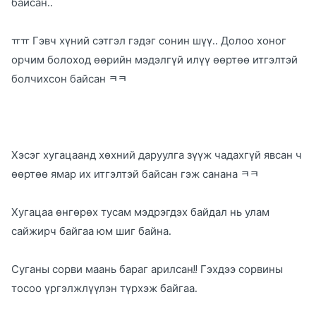
байсан..
ㅠㅠ Гэвч хүний сэтгэл гэдэг сонин шүү.. Долоо хоног
орчим болоход өөрийн мэдэлгүй илүү өөртөө итгэлтэй
болчихсон байсан ㅋㅋ
Хэсэг хугацаанд хөхний даруулга зүүж чадахгүй явсан ч
өөртөө ямар их итгэлтэй байсан гэж санана ㅋㅋ
Хугацаа өнгөрөх тусам мэдрэгдэх байдал нь улам
сайжирч байгаа юм шиг байна.
Суганы сорви маань бараг арилсан!! Гэхдээ сорвины
тосоо үргэлжлүүлэн түрхэж байгаа.