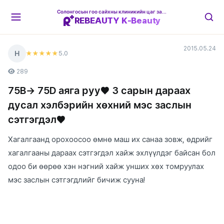
Солонгосын гоо сайхны клиникийн цаг захиалгын платформ
REBEAUTY K-Beauty
2015.05.24
Н
5
.0
★★★★★
289
75B→ 75D аяга руу♥ 3 сарын дараах
дусал хэлбэрийн хөхний мэс заслын
сэтгэгдэл♥
Хагалгаанд орохоосоо өмнө маш их санаа зовж, өдрийг
хагалгааны дараах сэтгэгдэл хайж эхлүүлдэг байсан бол
одоо би өөрөө хэн нэгний хайж унших хөх томруулах
мэс заслын сэтгэгдлийг бичиж сууна!