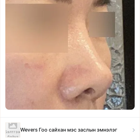
Wevers Гоо сайхан мэс заслын эмнэлэг
Бэлтгэж
байна