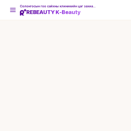
Солонгосын гоо сайхны клиникийн цаг захиалгын платформ
REBEAUTY K-Beauty