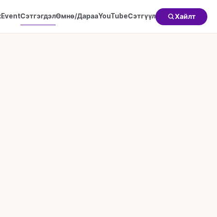
к
Event
Сэтгэгдэл
Өмнө/Дараа
YouTube
Сэтгүүл
Хайлт