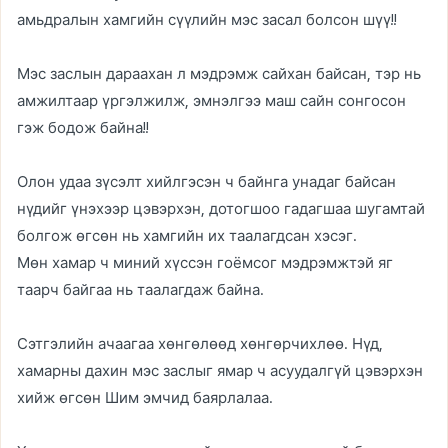
амьдралын хамгийн сүүлийн мэс засал болсон шүү!!
Мэс заслын дараахан л мэдрэмж сайхан байсан, тэр нь
амжилтаар үргэлжилж, эмнэлгээ маш сайн сонгосон
гэж бодож байна!!
Олон удаа зүсэлт хийлгэсэн ч байнга унадаг байсан
нүдийг үнэхээр цэвэрхэн, дотогшоо гадагшаа шугамтай
болгож өгсөн нь хамгийн их таалагдсан хэсэг.
Мөн хамар ч миний хүссэн гоёмсог мэдрэмжтэй яг
таарч байгаа нь таалагдаж байна.
Сэтгэлийн ачаагаа хөнгөлөөд хөнгөрчихлөө. Нүд,
хамарны дахин мэс заслыг ямар ч асуудалгүй цэвэрхэн
хийж өгсөн Шим эмчид баярлалаа.