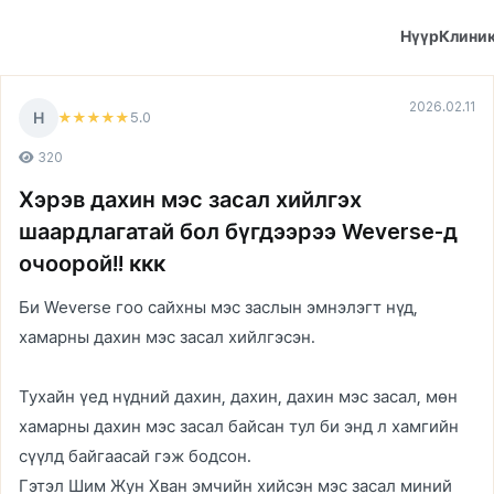
Нүүр
Клини
2026.02.11
Н
5
.0
★★★★★
320
Хэрэв дахин мэс засал хийлгэх
шаардлагатай бол бүгдээрээ Weverse-д
очоорой!! ккк
Би Weverse гоо сайхны мэс заслын эмнэлэгт нүд,
хамарны дахин мэс засал хийлгэсэн.
Тухайн үед нүдний дахин, дахин, дахин мэс засал, мөн
хамарны дахин мэс засал байсан тул би энд л хамгийн
сүүлд байгаасай гэж бодсон.
Гэтэл Шим Жун Хван эмчийн хийсэн мэс засал миний