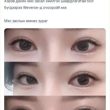
Хэрэв дахин мэс засал хийлгэх шаардлагатай бол
бүгдээрээ Weverse-д очоорой!! ккк
Мэс заслын өмнөх зураг