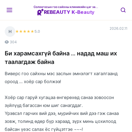
Солонгосын гоо сайхны клиникийн цаг захиалгын платформ
REBEAUTY K-Beauty
2026.02.11
Н
5
.0
★★★★★
304
Би харамсахгүй байна ... надад маш их
таалагдаж байна
Виверс гоо сайхны мэс заслын эмнэлэгт хагалгаанд
ороод ... хоёр сар болжээ!
Хоёр сар гаруй хугацаа өнгөрөхөд санаа зовоосон
зүйлүүд багассан юм шиг санагддаг.
Үрэвсэл гарчих вий дээ, мурийчих вий дээ гэж санаа
зовж, толинд өдөр бүр хараад, зүрх минь цохилоод
байсан үеэс салах ёс гүйцэтгэе ~~~!