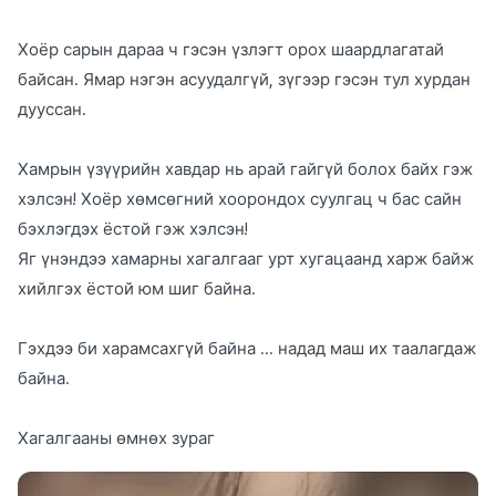
Хоёр сарын дараа ч гэсэн үзлэгт орох шаардлагатай
байсан. Ямар нэгэн асуудалгүй, зүгээр гэсэн тул хурдан
дууссан.
Хамрын үзүүрийн хавдар нь арай гайгүй болох байх гэж
хэлсэн! Хоёр хөмсөгний хоорондох суулгац ч бас сайн
бэхлэгдэх ёстой гэж хэлсэн!
Яг үнэндээ хамарны хагалгааг урт хугацаанд харж байж
хийлгэх ёстой юм шиг байна.
Гэхдээ би харамсахгүй байна ... надад маш их таалагдаж
байна.
Хагалгааны өмнөх зураг