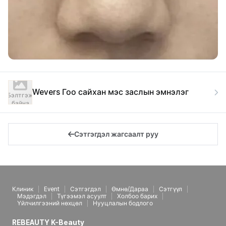
Wevers Гоо сайхан мэс заслын эмнэлэг
Бэлтгэж
байна
Сэтгэгдэл жагсаалт руу
Клиник
Event
Сэтгэгдэл
Өмнө/Дараа
Сэтгүүл
Мэдэгдэл
Түгээмэл асуулт
Холбоо барих
Үйлчилгээний нөхцөл
Нууцлалын бодлого
REBEAUTY K-Beauty