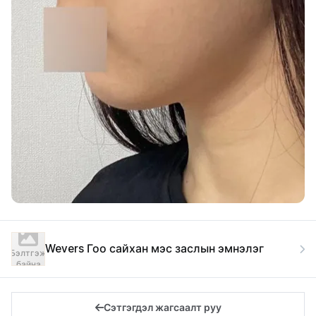
Wevers Гоо сайхан мэс заслын эмнэлэг
Бэлтгэж
байна
Сэтгэгдэл жагсаалт руу