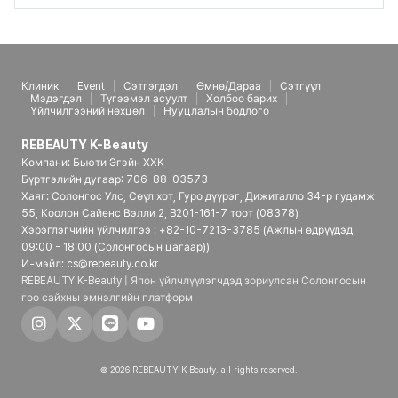
Клиник
Event
Сэтгэгдэл
Өмнө/Дараа
Сэтгүүл
Мэдэгдэл
Түгээмэл асуулт
Холбоо барих
Үйлчилгээний нөхцөл
Нууцлалын бодлого
REBEAUTY K-Beauty
Компани: Бьюти Эгэйн ХХК
Бүртгэлийн дугаар: 706-88-03573
Хаяг: Солонгос Улс, Сөүл хот, Гуро дүүрэг, Дижиталло 34-р гудамж
55, Коолон Сайенс Вэлли 2, B201-161-7 тоот (08378)
Хэрэглэгчийн үйлчилгээ : +82-10-7213-3785 (Ажлын өдрүүдэд
09:00 - 18:00 (Солонгосын цагаар))
И-мэйл: cs@rebeauty.co.kr
REBEAUTY K-Beauty | Япон үйлчлүүлэгчдэд зориулсан Солонгосын
гоо сайхны эмнэлгийн платформ
© 2026 REBEAUTY K-Beauty. all rights reserved.