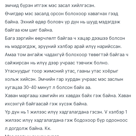
эмчид бүрэн итгэж мэс засал хийлгэсэн.
Өчигдөр мэс засалд орсон болохоор хавагнах гээд
байна. Эхний өдөр боловч үр дүн нь шууд мэдэгдэж
байгаа юм шиг байна.
Бага зэргийн өөрчлөлт байгаа ч хацар дээшээ болсон
нь мэдрэгдэж, эрүүний хэлбэр арай илүү нарийссан.
Амаа том ангайж чадахгүй болохоор төвөгтэй байгаа ч
сайжирсан нь илүү дээр учраас тэвчиж болно.
Утаснуудыг тоор жимсний утас, гааны утас хоёрыг
хольж хийсэн. Эмчийн гар хурдан учраас мэс заслын
хугацаа 30-40 минут л болсон байх аа.
Хаван маргааш хамгийн их хавдах байх гэж байна. Хаван
ихсэхгүй байгаасай гэж хүсэж байна.
Үр дүн нь 1 жилээс илүү хадгалагдана гэсэн. V хэлбэр 1
жилээс илүү хадгалагдана гэж бодохоор бүр одооноос
л догдолж байна. Кк.