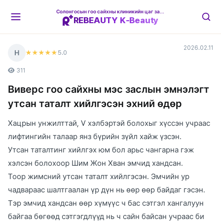
Солонгосын гоо сайхны клиникийн цаг захиалгын платформ
REBEAUTY K-Beauty
2026.02.11
Н
5
.0
★★★★★
311
Виверс гоо сайхны мэс заслын эмнэлэгт
утсан таталт хийлгэсэн эхний өдөр
Хацрын унжилттай, V хэлбэртэй болохыг хүссэн учраас
лифтингийн талаар янз бүрийн зүйл хайж үзсэн.
Утсан таталтинг хийлгэх юм бол арьс чангарна гэж
хэлсэн болохоор Шим Жон Хван эмчид хандсан.
Тоор жимсний утсан таталт хийлгэсэн. Эмчийн ур
чадвараас шалтгаалан үр дүн нь өөр өөр байдаг гэсэн.
Тэр эмчид хандсан өөр хүмүүс ч бас сэтгэл хангалуун
байгаа бөгөөд сэтгэгдлүүд нь ч сайн байсан учраас би