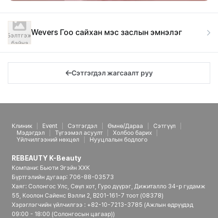
Wevers Гоо сайхан мэс заслын эмнэлэг
Бэлтгэж
байна
Сэтгэгдэл жагсаалт руу
Клиник
Event
Сэтгэгдэл
Өмнө/Дараа
Сэтгүүл
Мэдэгдэл
Түгээмэл асуулт
Холбоо барих
Үйлчилгээний нөхцөл
Нууцлалын бодлого
REBEAUTY K-Beauty
Компани: Бьюти Эгэйн ХХК
Бүртгэлийн дугаар: 706-88-03573
Хаяг: Солонгос Улс, Сөүл хот, Гуро дүүрэг, Дижиталло 34-р гудамж
55, Коолон Сайенс Вэлли 2, B201-161-7 тоот (08378)
Хэрэглэгчийн үйлчилгээ : +82-10-7213-3785 (Ажлын өдрүүдэд
09:00 - 18:00 (Солонгосын цагаар))