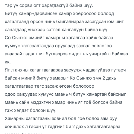
тэр үү сорви огт харагдахгүй байна шүү.
Битүү хамар+дэрвийсэн хамар хоёроосоо болоод
хагалгаанд орсон чинь байгалиараа засагдсан юм шиг
санагдаад үнэхээр сэтгэл хангалуун байна шүү.
Со Сынжо эмчийг хамарны хагалгаа хайж байгаа
хүмүүс жагсаалтандаа оруулаад заавал зөвлөгөө
аваарай гэдэг шиг бүгдээрээ очдог нь учиртай л байжээ
кк.
Яг л анхны хагалгаагаараа засуулж чадаагүйдээ гутарч
байсан миний битүү хамарыг Ко Сынжо эмч 2 дахь
хагалгаагаар төгс засаж өгсөн болохоор
одоо хажуудах хүмүүс маань ч битүү хамартай байсныг
маань сайн мэдэхгүй хамар чинь яг гоё болсон байна
гэж хэлдэг болсон шүү.
Хамарны хагалгааны зовнил бол гоё болох зам руу
хойшлох л гэсэн үг гэдгийг би 2 дахь хагалгаагаараа