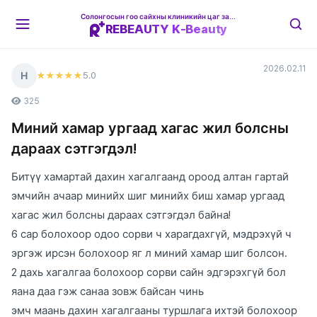
Солонгосын гоо сайхны клиникийн цаг захиалгын платформ
REBEAUTY K-Beauty
2026.02.11
Н
5
.0
★★★★★
325
Миний хамар ургаад хагас жил болсны
дараах сэтгэгдэл!
Битүү хамартай дахин хагалгаанд ороод алтан гартай
эмчийн ачаар минийх шиг минийх биш хамар ургаад
хагас жил болсны дараах сэтгэгдэл байна!
6 сар болохоор одоо сорви ч харагдахгүй, мэдрэхүй ч
эргэж ирсэн болохоор яг л миний хамар шиг болсон.
2 дахь хагалгаа болохоор сорви сайн эдгэрэхгүй бол
яана даа гэж санаа зовж байсан чинь
эмч маань дахин хагалгааны туршлага ихтэй болохоор