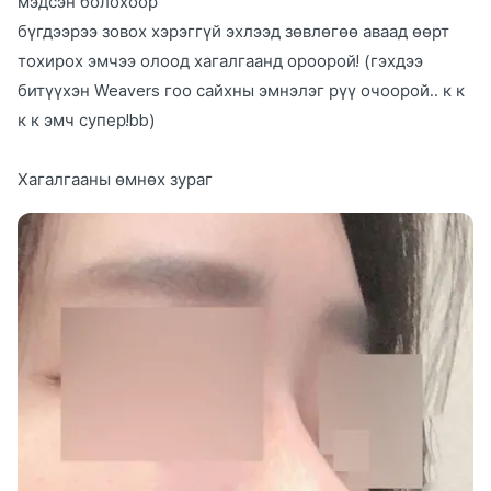
мэдсэн болохоор
бүгдээрээ зовох хэрэггүй эхлээд зөвлөгөө аваад өөрт
тохирох эмчээ олоод хагалгаанд ороорой! (гэхдээ
битүүхэн Weavers гоо сайхны эмнэлэг рүү очоорой.. к к
к к эмч супер!bb)
Хагалгааны өмнөх зураг