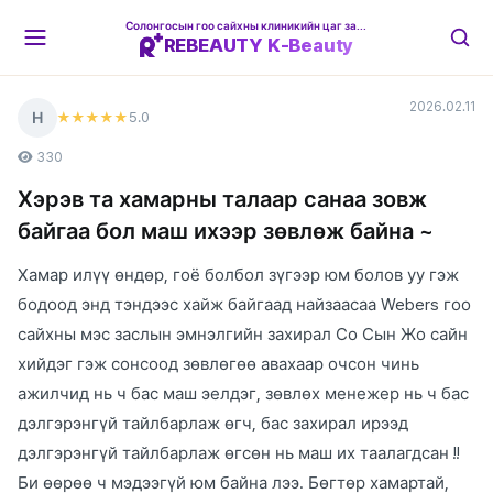
Солонгосын гоо сайхны клиникийн цаг захиалгын платформ
REBEAUTY K-Beauty
2026.02.11
Н
5
.0
★★★★★
330
Хэрэв та хамарны талаар санаа зовж
байгаа бол маш ихээр зөвлөж байна ~
Хамар илүү өндөр, гоё болбол зүгээр юм болов уу гэж
бодоод энд тэндээс хайж байгаад найзаасаа Webers гоо
сайхны мэс заслын эмнэлгийн захирал Со Сын Жо сайн
хийдэг гэж сонсоод зөвлөгөө авахаар очсон чинь
ажилчид нь ч бас маш эелдэг, зөвлөх менежер нь ч бас
дэлгэрэнгүй тайлбарлаж өгч, бас захирал ирээд
дэлгэрэнгүй тайлбарлаж өгсөн нь маш их таалагдсан !!
Би өөрөө ч мэдээгүй юм байна лээ. Бөгтөр хамартай,