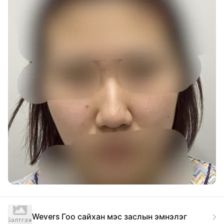
Wevers Гоо сайхан мэс заслын эмнэлэг
Бэлтгэж