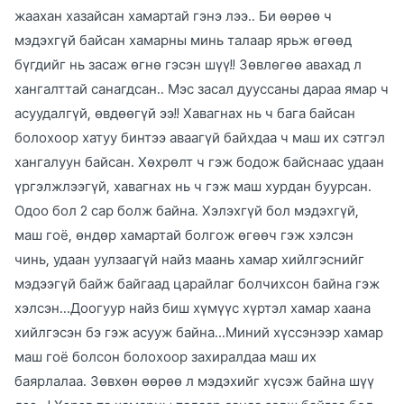
жаахан хазайсан хамартай гэнэ лээ.. Би өөрөө ч
мэдэхгүй байсан хамарны минь талаар ярьж өгөөд
бүгдийг нь засаж өгнө гэсэн шүү!! Зөвлөгөө авахад л
хангалттай санагдсан.. Мэс засал дууссаны дараа ямар ч
асуудалгүй, өвдөөгүй ээ!! Хавагнах нь ч бага байсан
болохоор хатуу бинтээ аваагүй байхдаа ч маш их сэтгэл
хангалуун байсан. Хөхрөлт ч гэж бодож байснаас удаан
үргэлжлээгүй, хавагнах нь ч гэж маш хурдан буурсан.
Одоо бол 2 сар болж байна. Хэлэхгүй бол мэдэхгүй,
маш гоё, өндөр хамартай болгож өгөөч гэж хэлсэн
чинь, удаан уулзаагүй найз маань хамар хийлгэснийг
мэдээгүй байж байгаад царайлаг болчихсон байна гэж
хэлсэн...Доогуур найз биш хүмүүс хүртэл хамар хаана
хийлгэсэн бэ гэж асууж байна...Миний хүссэнээр хамар
маш гоё болсон болохоор захиралдаа маш их
баярлалаа. Зөвхөн өөрөө л мэдэхийг хүсэж байна шүү