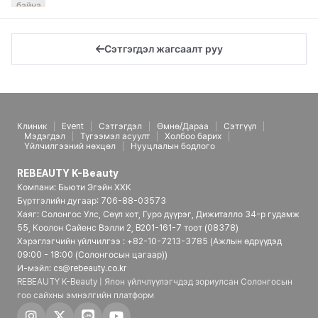
байна
Сэтгэгдэл жагсаалт руу
Клиник
Event
Сэтгэгдэл
Өмнө/Дараа
Сэтгүүл
Мэдэгдэл
Түгээмэл асуулт
Холбоо барих
Үйлчилгээний нөхцөл
Нууцлалын бодлого
REBEAUTY K-Beauty
Компани: Бьюти Эгэйн ХХК
Бүртгэлийн дугаар: 706-88-03573
Хаяг: Солонгос Улс, Сөүл хот, Гуро дүүрэг, Дижиталло 34-р гудамж
55, Коолон Сайенс Вэлли 2, B201-161-7 тоот (08378)
Хэрэглэгчийн үйлчилгээ : +82-10-7213-3785 (Ажлын өдрүүдэд
09:00 - 18:00 (Солонгосын цагаар))
И-мэйл: cs@rebeauty.co.kr
REBEAUTY K-Beauty | Япон үйлчлүүлэгчдэд зориулсан Солонгосын
гоо сайхны эмнэлгийн платформ