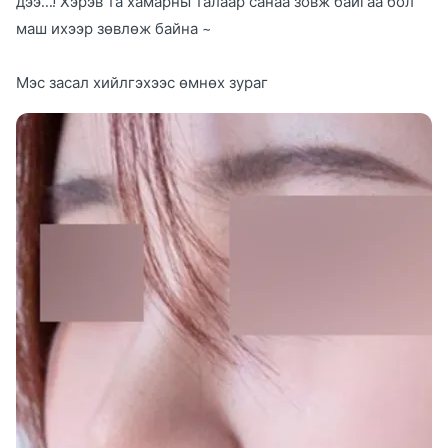
дээ...! Хэрэв та хамарны талаар санаа зовж байгаа бол
маш ихээр зөвлөж байна ~
Мэс засал хийлгэхээс өмнөх зураг