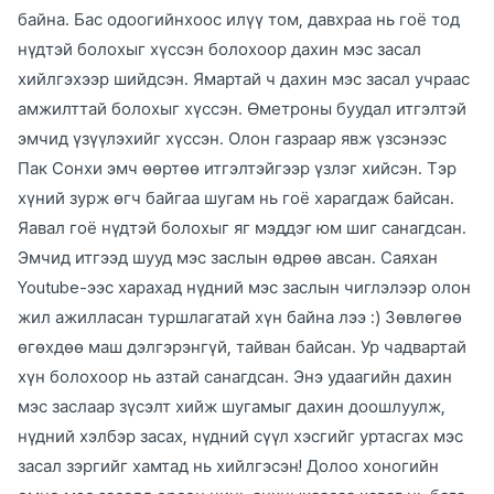
байна. Бас одоогийнхоос илүү том, давхраа нь гоё тод
нүдтэй болохыг хүссэн болохоор дахин мэс засал
хийлгэхээр шийдсэн. Ямартай ч дахин мэс засал учраас
амжилттай болохыг хүссэн. Өметроны буудал итгэлтэй
эмчид үзүүлэхийг хүссэн. Олон газраар явж үзсэнээс
Пак Сонхи эмч өөртөө итгэлтэйгээр үзлэг хийсэн. Тэр
хүний зурж өгч байгаа шугам нь гоё харагдаж байсан.
Яавал гоё нүдтэй болохыг яг мэддэг юм шиг санагдсан.
Эмчид итгээд шууд мэс заслын өдрөө авсан. Саяхан
Youtube-ээс харахад нүдний мэс заслын чиглэлээр олон
жил ажилласан туршлагатай хүн байна лээ :) Зөвлөгөө
өгөхдөө маш дэлгэрэнгүй, тайван байсан. Ур чадвартай
хүн болохоор нь азтай санагдсан. Энэ удаагийн дахин
мэс заслаар зүсэлт хийж шугамыг дахин доошлуулж,
нүдний хэлбэр засах, нүдний сүүл хэсгийг уртасгах мэс
засал зэргийг хамтад нь хийлгэсэн! Долоо хоногийн