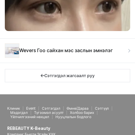
Wevers Гоо сайхан мэс заслын эмнэлэг
Сэтгэгдэл жагсаалт руу
Клиник
Event
Сэтгэгдэл
Өмнө/Дараа
Сэтгүүл
Мэдэгдэл
Түгээмэл асуулт
Холбоо барих
Үйлчилгээний нөхцөл
Нууцлалын бодлого
REBEAUTY K-Beauty
Компани: Бьюти Эгэйн ХХК