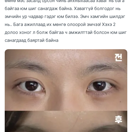
өмнө мэс засалд орсон чинь анхныхаасаа хаваг нь бага
байгаа юм шиг санагдаж байна. Хаваггүй болгодог нь
эмчийн ур чадвар гэдэг юм билээ. Эмч хамгийн шилдэг
нь.. Бага ажиллаад их мөнгө олоорой эмчээ! Хэхэ 2
долоо хоног л болж байгаа ч амжилттай болсон юм шиг
санагдаад баяртай байна