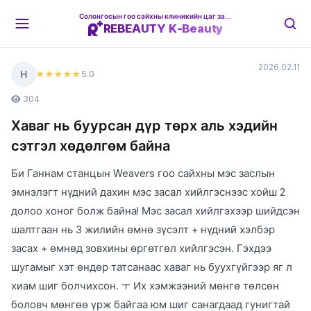
Солонгосын гоо сайхны клиникийн цаг захиалгын платформ
REBEAUTY K-Beauty
2026.02.11
Н
5
.0
★★★★★
304
Хаваг нь буурсан дүр төрх аль хэдийн
сэтгэл хөдөлгөм байна
Би Ганнам станцын Weavers гоо сайхны мэс заслын
эмнэлэгт нүдний дахин мэс засал хийлгэснээс хойш 2
долоо хоног болж байна! Мэс засал хийлгэхээр шийдсэн
шалтгаан нь 3 жилийн өмнө зүсэлт + нүдний хэлбэр
засах + өмнөд зовхины өргөтгөл хийлгэсэн. Гэхдээ
шугамыг хэт өндөр татсанаас хаваг нь буухгүйгээр яг л
хиам шиг болчихсон. ㅜ Их хэмжээний мөнгө төлсөн
боловч мөнгөө үрж байгаа юм шиг санагдаад гунигтай