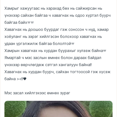
Хамрыг хажуугаас нь харахад бөх нь сайжирсан нь
үнэхээр сайхан байгаа ч хавагнах нь одоо хүртэл буурч
байгаа байхㅠㅠ
Хавагнах нь доошоо буурдаг гэж сонссон ч нүд, хамар
хоёуланг нь зэрэг хийлгэсэн болохоор хавагнах нь
удаан үргэлжилж байгаа бололтойㅠ
Хамрын хавагнах нь хурдан буурахыг хүлээж байнаㅠ
Ямартай ч мэс заслын өмнөх болон дараах байдал
үнэхээр өөрчлөгдөж сэтгэл хангалуун байна!!
Хавагнах нь хурдан буурч, сайхан тогтоосой гэж хүсэж
байна ><!!♥
Мэс засал хийлгэхээс өмнөх зураг