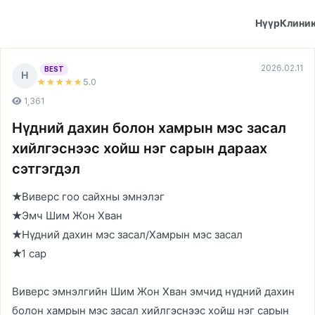
Нүүр
Клини
2026.02.11
BEST
Н
5
.0
★★★★★
1,361
Нүдний дахин болон хамрын мэс засал
хийлгэснээс хойш нэг сарын дараах
сэтгэгдэл
★Виверс гоо сайхны эмнэлэг
★Эмч Шим Жон Хван
★Нүдний дахин мэс засал/Хамрын мэс засал
★1 сар
Виверс эмнэлгийн Шим Жон Хван эмчид нүдний дахин
болон хамрын мэс засал хийлгэснээс хойш нэг сарын