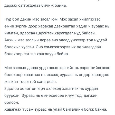
дараах сэтгэгдэлээ бичиж байна.
Нүд бол дахин мэс засал юм. Мэс засал хийлгэхээс
өмнө зурган дээр харахад давхраатай хэдий ч зураас нь
нимгэн, ядарсан царайтай харагддаг нүд байсан.
Анхны мэс заслын дараа энэ удаад үнэхээр тод нүдтэй
болохыг хүссэн. Энэ хэмжээгээрээ их өөрчлөгдсөн
болохоор сэтгэл хангалуун байна.
Мэс заслын дараа урд талын хэсгийг нь зэрэг хийлгэсэн
болохоор хавагнах нь ихсэж, зураас нь өндөр харагдаж
жаахан төвөгтэй санагдсан.
2 долоо хоног өнгөрч эхлэхэд хавагнах нь хурдан
буурсан. Зураас нь өмнөхөөсөө илүү тод, дэгжин
болсон.
Хавагнах тусам зураас нь улам байгалийн болж байна.