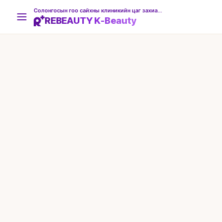
Солонгосын гоо сайхны клиникийн цаг захиалгын платформ
REBEAUTY K-Beauty