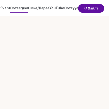
к
Event
Сэтгэгдэл
Өмнө/Дараа
YouTube
Сэтгүүл
Хайлт