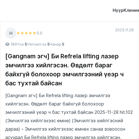
Нүүр
Клини
2025.11.28
Н
5
.0
★★★★★
189
Үнэ
5
Үйлчилгээ
5
Чанар
5
[Gangnam эгч] Би Refrela lifting лазер
эмчилгээ хийлгэсэн. Өвдөлт бараг
байхгүй болохоор эмчилгээний үеэр ч
бас тухтай байсан
[Gangnam эгч] Би Refrela lifting лазер эмчилгээ
хийлгэсэн. Өвдөлт бараг байхгүй болохоор
эмчилгээний үеэр ч бас тухтай байсан 2025-11-28 hit.102
(Эмчилгээ хийлгэхээс өмнө) (Эмчилгээ хийлгэсний
дараа) • Эмчилгээ хийлгэхээс өмнөх санаа зовоосон
асуудал Би Refrela lifting лазер эмчилгээ хийлгэсэн.