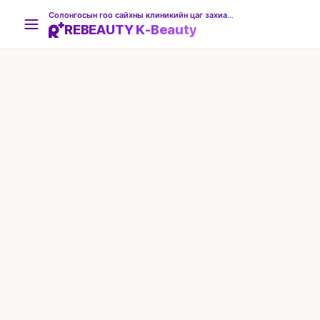
Солонгосын гоо сайхны клиникийн цаг захиалгын платформ
REBEAUTY K-Beauty