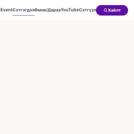
к
Event
Сэтгэгдэл
Өмнө/Дараа
YouTube
Сэтгүүл
Хайлт