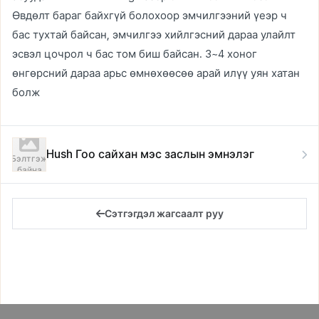
Өвдөлт бараг байхгүй болохоор эмчилгээний үеэр ч
бас тухтай байсан, эмчилгээ хийлгэсний дараа улайлт
эсвэл цочрол ч бас том биш байсан. 3~4 хоног
өнгөрсний дараа арьс өмнөхөөсөө арай илүү уян хатан
болж
Hush Гоо сайхан мэс заслын эмнэлэг
Бэлтгэж
байна
Сэтгэгдэл жагсаалт руу