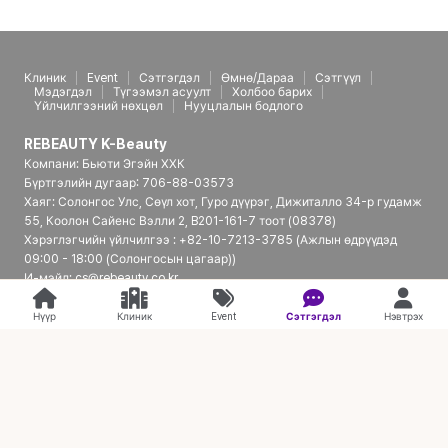
Клиник
Event
Сэтгэгдэл
Өмнө/Дараа
Сэтгүүл
Мэдэгдэл
Түгээмэл асуулт
Холбоо барих
Үйлчилгээний нөхцөл
Нууцлалын бодлого
REBEAUTY K-Beauty
Компани: Бьюти Эгэйн ХХК
Бүртгэлийн дугаар: 706-88-03573
Хаяг: Солонгос Улс, Сөүл хот, Гуро дүүрэг, Дижиталло 34-р гудамж
55, Коолон Сайенс Вэлли 2, B201-161-7 тоот (08378)
Хэрэглэгчийн үйлчилгээ : +82-10-7213-3785 (Ажлын өдрүүдэд
09:00 - 18:00 (Солонгосын цагаар))
И-мэйл: cs@rebeauty.co.kr
REBEAUTY K-Beauty | Япон үйлчлүүлэгчдэд зориулсан Солонгосын
гоо сайхны эмнэлгийн платформ
Нүүр
Клиник
Event
Сэтгэгдэл
Нэвтрэх
© 2026 REBEAUTY K-Beauty. all rights reserved.