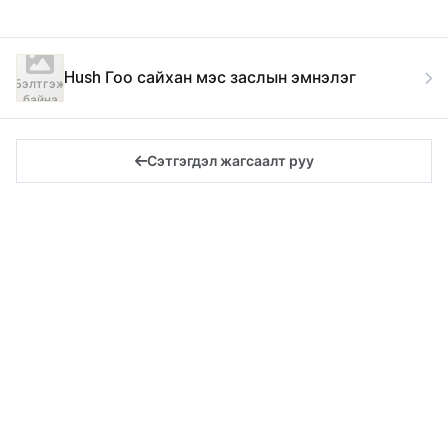
Hush Гоо сайхан мэс заслын эмнэлэг
Бэлтгэж
байна
Сэтгэгдэл жагсаалт руу