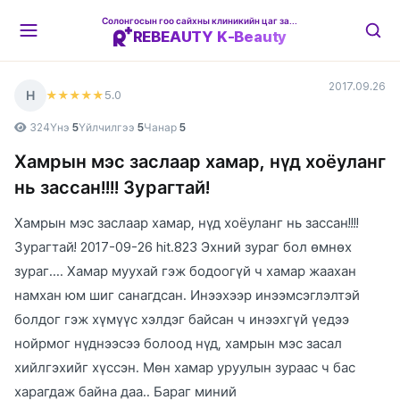
Солонгосын гоо сайхны клиникийн цаг захиалгын платформ
REBEAUTY K-Beauty
2017.09.26
Н
5
.0
★★★★★
324
Үнэ
5
Үйлчилгээ
5
Чанар
5
Хамрын мэс заслаар хамар, нүд хоёуланг
нь зассан!!!! Зурагтай!
Хамрын мэс заслаар хамар, нүд хоёуланг нь зассан!!!!
Зурагтай! 2017-09-26 hit.823 Эхний зураг бол өмнөх
зураг.... Хамар муухай гэж бодоогүй ч хамар жаахан
намхан юм шиг санагдсан. Инээхээр инээмсэглэлтэй
болдог гэж хүмүүс хэлдэг байсан ч инээхгүй үедээ
нойрмог нүднээсээ болоод нүд, хамрын мэс засал
хийлгэхийг хүссэн. Мөн хамар уруулын зураас ч бас
харагдаж байна даа.. Бараг миний