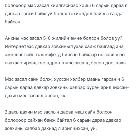
болохоор мэс засал хийлгэснээс хойш 6 сарын дараа л
давхар зовхи байхгүй болох тохиолдол байнга гардаг
байсан.
Анхны мэс засал 5-6 жилийн өмнө болсон болов уу?
Интернетээс давхар зовхины тухай хайж байгаад энэ
эмнэлэг сайн гэж кафе-д бичсэн байхаар нь зөвлөгөө
авахаар ирээд тэр өдрөө л мэс засалд орсон доо, хэхэ.
Мэс засал сайн болж, хүссэн хэлбэр маань гарсан ч 6
сарын дараа давхар зовхины хэлбэр бүрэн арилчихсан~
дахин мэс засалд орсон, кк.
2 дахь дахин мэс заслын дараа маш сайн болсон
болохоор сайхан байж байтал 6 сарын дараа давхар
зовхины хэлбэр дахиад л арилчихсан, уй.