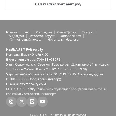
Сэтгэгдэл жагсаалт руу
Клиник
Event
Сэтгэгдэл
Өмнө/Дараа
Сэтгүүл
Мэдэгдэл
Түгээмэл асуулт
Холбоо барих
Үйлчилгээний нөхцөл
Нууцлалын бодлого
REBEAUTY K-Beauty
Компани: Бьюти Эгэйн ХХК
Бүртгэлийн дугаар: 706-88-03573
Хаяг: Солонгос Улс, Сөүл хот, Гуро дүүрэг, Дижиталло 34-р гудамж
55, Коолон Сайенс Вэлли 2, B201-161-7 тоот (08378)
Хэрэглэгчийн үйлчилгээ : +82-10-7213-3785 (Ажлын өдрүүдэд
09:00 - 18:00 (Солонгосын цагаар))
И-мэйл: cs@rebeauty.co.kr
REBEAUTY K-Beauty | Япон үйлчлүүлэгчдэд зориулсан Солонгосын
гоо сайхны эмнэлгийн платформ
© 2026 REBEAUTY K-Beauty. all rights reserved.