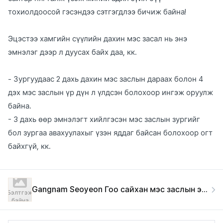
тохиолдоосой гэсэндээ сэтгэгдлээ бичиж байна!
Эцэстээ хамгийн сүүлийн дахин мэс засал нь энэ
эмнэлэг дээр л дуусах байх даа, кк.
- Зургуудаас 2 дахь дахин мэс заслын дараах болон 4
дэх мэс заслын үр дүн л үлдсэн болохоор ингэж оруулж
байна.
- 3 дахь өөр эмнэлэгт хийлгэсэн мэс заслын зургийг
бол зургаа авахуулахыг үзэн яддаг байсан болохоор огт
байхгүй, кк.
Gangnam Seoyeon Гоо сайхан мэс заслын эмнэлэг
Бэлтгэж
байна