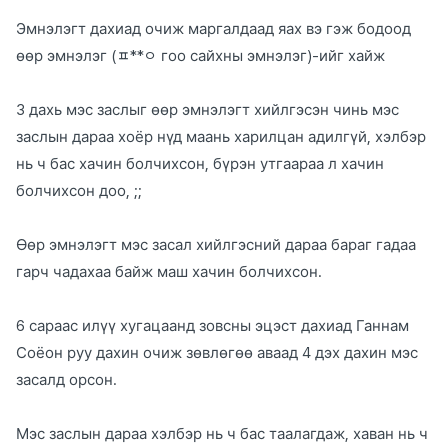
Эмнэлэгт дахиад очиж маргалдаад яах вэ гэж бодоод
өөр эмнэлэг (ㅍ**ㅇ гоо сайхны эмнэлэг)-ийг хайж
3 дахь мэс заслыг өөр эмнэлэгт хийлгэсэн чинь мэс
заслын дараа хоёр нүд маань харилцан адилгүй, хэлбэр
нь ч бас хачин болчихсон, бүрэн утгаараа л хачин
болчихсон доо, ;;
Өөр эмнэлэгт мэс засал хийлгэсний дараа бараг гадаа
гарч чадахаа байж маш хачин болчихсон.
6 сараас илүү хугацаанд зовсны эцэст дахиад Ганнам
Соёон руу дахин очиж зөвлөгөө аваад 4 дэх дахин мэс
засалд орсон.
Мэс заслын дараа хэлбэр нь ч бас таалагдаж, хаван нь ч