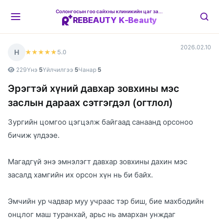
Солонгосын гоо сайхны клиникийн цаг захиалгын платформ
REBEAUTY K-Beauty
2026.02.10
Н
5
.0
★★★★★
229
Үнэ
5
Үйлчилгээ
5
Чанар
5
Эрэгтэй хүний давхар зовхины мэс
заслын дараах сэтгэгдэл (огтлол)
Зургийн цомгоо цэгцэлж байгаад санаанд орсоноо
бичиж үлдээе.
Магадгүй энэ эмнэлэгт давхар зовхины дахин мэс
засалд хамгийн их орсон хүн нь би байх.
Эмчийн ур чадвар муу учраас тэр биш, бие махбодийн
онцлог маш туранхай, арьс нь амархан унждаг