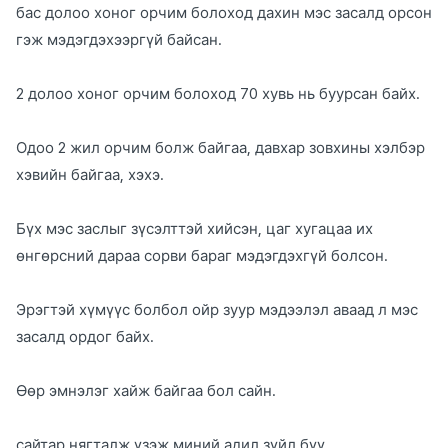
бас долоо хоног орчим болоход дахин мэс засалд орсон
гэж мэдэгдэхээргүй байсан.
2 долоо хоног орчим болоход 70 хувь нь буурсан байх.
Одоо 2 жил орчим болж байгаа, давхар зовхины хэлбэр
хэвийн байгаа, хэхэ.
Бүх мэс заслыг зүсэлттэй хийсэн, цаг хугацаа их
өнгөрсний дараа сорви бараг мэдэгдэхгүй болсон.
Эрэгтэй хүмүүс болбол ойр зуур мэдээлэл аваад л мэс
засалд ордог байх.
Өөр эмнэлэг хайж байгаа бол сайн.
сайтар нягталж үзэж миний адил зүйл бүү