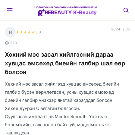
Солонгосын гоо сайхны клиникийн цаг захиалгын платформ
REBEAUTY K-Beauty
2024.12.06
Н
5
.0
★★★★★
329
Хөхний мэс засал хийлгэсний дараа
хувцас өмсөхөд биеийн галбир шал өөр
болсон
Хөхний мэс засал хийлгээд хувцас өмсөхөд биеийн
галбир бүрэн өөрчлөгдсөн, усны хувцас өмсөхөд
биеийн галбир үнэхээр янзтай харагддаг болсон.
Хөхөө дүүрэн C аягатай болгосон.
Суулгасан имплант нь Mentor Smooth. Үнэ нь ч
боломжийн, гаж нөлөө байхгүй, мэдрэмж нь яг
таалагдсан.