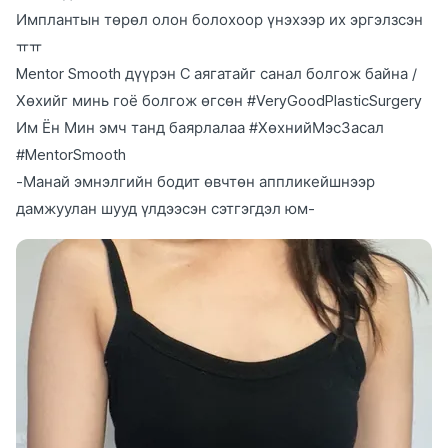
Имплантын төрөл олон болохоор үнэхээр их эргэлзсэн
ㅠㅠ
Mentor Smooth дүүрэн C аягатайг санал болгож байна /
Хөхийг минь гоё болгож өгсөн #VeryGoodPlasticSurgery
Им Ён Мин эмч танд баярлалаа #ХөхнийМэсЗасал
#MentorSmooth
-Манай эмнэлгийн бодит өвчтөн аппликейшнээр
дамжуулан шууд үлдээсэн сэтгэгдэл юм-