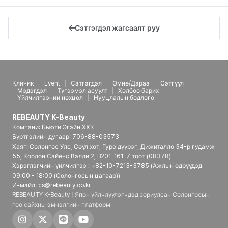
Сэтгэгдэл жагсаалт руу
Клиник
Event
Сэтгэгдэл
Өмнө/Дараа
Сэтгүүл
Мэдэгдэл
Түгээмэл асуулт
Холбоо барих
Үйлчилгээний нөхцөл
Нууцлалын бодлого
REBEAUTY K-Beauty
Компани: Бьюти Эгэйн ХХК
Бүртгэлийн дугаар: 706-88-03573
Хаяг: Солонгос Улс, Сөүл хот, Гуро дүүрэг, Дижиталло 34-р гудамж
55, Коолон Сайенс Вэлли 2, B201-161-7 тоот (08378)
Хэрэглэгчийн үйлчилгээ : +82-10-7213-3785 (Ажлын өдрүүдэд
09:00 - 18:00 (Солонгосын цагаар))
И-мэйл: cs@rebeauty.co.kr
REBEAUTY K-Beauty | Япон үйлчлүүлэгчдэд зориулсан Солонгосын
гоо сайхны эмнэлгийн платформ