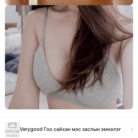
Verygood Гоо сайхан мэс заслын эмнэлэг
Бэлтгэж
байна