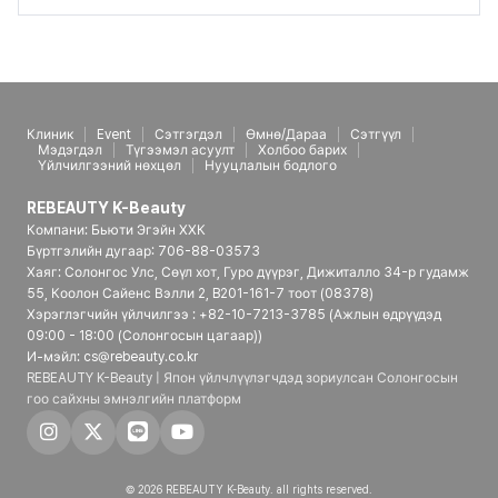
Клиник
Event
Сэтгэгдэл
Өмнө/Дараа
Сэтгүүл
Мэдэгдэл
Түгээмэл асуулт
Холбоо барих
Үйлчилгээний нөхцөл
Нууцлалын бодлого
REBEAUTY K-Beauty
Компани: Бьюти Эгэйн ХХК
Бүртгэлийн дугаар: 706-88-03573
Хаяг: Солонгос Улс, Сөүл хот, Гуро дүүрэг, Дижиталло 34-р гудамж
55, Коолон Сайенс Вэлли 2, B201-161-7 тоот (08378)
Хэрэглэгчийн үйлчилгээ : +82-10-7213-3785 (Ажлын өдрүүдэд
09:00 - 18:00 (Солонгосын цагаар))
И-мэйл: cs@rebeauty.co.kr
REBEAUTY K-Beauty | Япон үйлчлүүлэгчдэд зориулсан Солонгосын
гоо сайхны эмнэлгийн платформ
© 2026 REBEAUTY K-Beauty. all rights reserved.