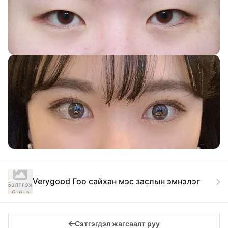
Verygood Гоо сайхан мэс заслын эмнэлэг
Бэлтгэж
байна
Сэтгэгдэл жагсаалт руу