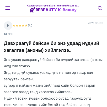
Солонгосын гоо сайхны клиникийн цаг захиалгын платформ
REBEAUTY K-Beauty
2021.05.03
Н
5
.0
★★★★★
339
Давхраагүй байсан би энэ удаад нүдний
хагалгаа (анхны) хийлгэлээ..
Энэ удаад давхраагүй байсан би нүдний хагалгаа (анхны
нүд) хийлгэлээ.
Энд тэндгүй судалж үзэхэд үнэ нь тэнгэр газар шиг
зөрүүтэй байсан,
зүгээр л найзын маань хийлгээд сайн болсон газрыг
заалгаж аваад тэнд хагалгаа хийлгэсэн!
Нүдний зовхи зузаан болохоор бусад газрууд бүгд
хэсэгчилсэн зүсэлт хийх ёстой гэж байсан ч, энд