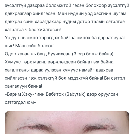
зүсэлтгүй давхраа боломжтой гэсэн болохоор зүсэлтгүй
давхраагаар хийлгэсэн. Мөн нүдний урд хэсгийн шугам
давхраа сайн харагдахаар нүдны дотор талын сэтэлгээ
хагалгаа ч бас хийлгэсэн!
Үр дүн нь өмнө харагдаж байгаа өмнөх ба дараах зураг
шиг! Маш сайн болсон!
Одоо хаван нь бүгд буучихсан (3 сар болж байна).
Хүмүүс төрх маань өөрчлөгдсөн байна гэж байна,
хагалгааны дараа уулзсан хүмүүс намайг давхраа
хийлгэсэн гэж хэлэхгүй бол мэдэхгүй байна! Би сэтгэл
хангалуун байна!
-Барим Хэху-гийн Бабиток (Babytalk) дээр оруулсан
сэтгэгдэл юм-