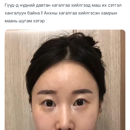
Гүүд-д нүдний давтан хагалгаа хийлгээд маш их сэтгэл
хангалуун байна !! Анхны хагалгаа хийлгэсэн хамрын
маань шугам хэтэр