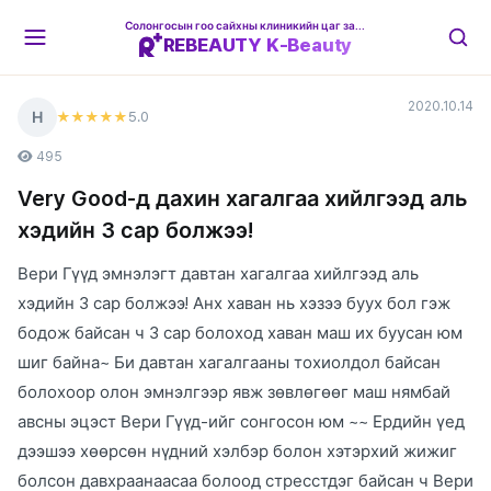
Солонгосын гоо сайхны клиникийн цаг захиалгын платформ
REBEAUTY K-Beauty
2020.10.14
Н
5
.0
★★★★★
495
Very Good-д дахин хагалгаа хийлгээд аль
хэдийн 3 сар болжээ!
Вери Гүүд эмнэлэгт давтан хагалгаа хийлгээд аль
хэдийн 3 сар болжээ! Анх хаван нь хэзээ буух бол гэж
бодож байсан ч 3 сар болоход хаван маш их буусан юм
шиг байна~ Би давтан хагалгааны тохиолдол байсан
болохоор олон эмнэлгээр явж зөвлөгөөг маш нямбай
авсны эцэст Вери Гүүд-ийг сонгосон юм ~~ Ердийн үед
дээшээ хөөрсөн нүдний хэлбэр болон хэтэрхий жижиг
болсон давхраанаасаа болоод стресстдэг байсан ч Вери