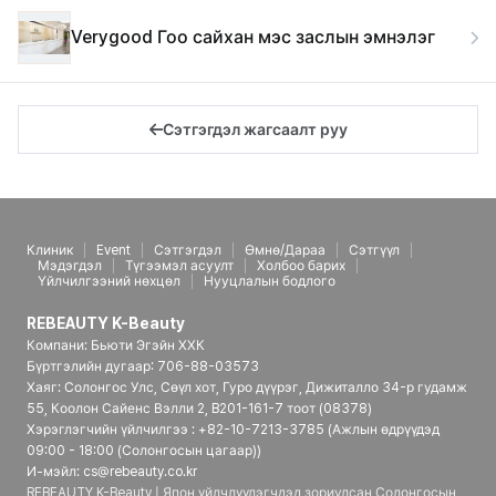
Verygood Гоо сайхан мэс заслын эмнэлэг
Сэтгэгдэл жагсаалт руу
Клиник
Event
Сэтгэгдэл
Өмнө/Дараа
Сэтгүүл
Мэдэгдэл
Түгээмэл асуулт
Холбоо барих
Үйлчилгээний нөхцөл
Нууцлалын бодлого
REBEAUTY K-Beauty
Компани: Бьюти Эгэйн ХХК
Бүртгэлийн дугаар: 706-88-03573
Хаяг: Солонгос Улс, Сөүл хот, Гуро дүүрэг, Дижиталло 34-р гудамж
55, Коолон Сайенс Вэлли 2, B201-161-7 тоот (08378)
Хэрэглэгчийн үйлчилгээ : +82-10-7213-3785 (Ажлын өдрүүдэд
09:00 - 18:00 (Солонгосын цагаар))
И-мэйл: cs@rebeauty.co.kr
REBEAUTY K-Beauty | Япон үйлчлүүлэгчдэд зориулсан Солонгосын