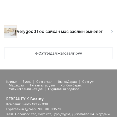
Verygood Гоо сайхан мэс заслын эмнэлэг
Сэтгэгдэл жагсаалт руу
Клиник
Event
Сэтгэгдэл
Өмнө/Дараа
Сэтгүүл
Мэдэгдэл
Түгээмэл асуулт
Холбоо барих
Үйлчилгээний нөхцөл
Нууцлалын бодлого
REBEAUTY K-Beauty
Компани: Бьюти Эгэйн ХХК
Бүртгэлийн дугаар: 706-88-03573
Хаяг: Солонгос Улс, Сөүл хот, Гуро дүүрэг, Дижиталло 34-р гудамж