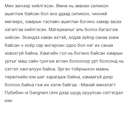
Мин эмчээр хийлгэсэн. Өмнө нь зөвхөн силикон
ашиглаж байсан бол энэ удаад силикон, чихний
мөгөөрс, хамрын таславч ашиглан богино хамар засах
хагалгаа хийлгэсэн. Материалыг аль болох багасгаж
хийсэн. Эхэндээ хаван ихтэй, элдэв зүйлд санаа зовж
байсан ч хоёр сар өнгөрсөн одоо бол нэг их санаа
зовохгүй байна. Хамгийн гол нь богино байсан хамрын
уртыг маш сайн сунгаж өгсөн болохоор урт болсонд нь
сэтгэл хангалуун байна. Эргэн тойрныхон маань
төрөлхийн юм шиг харагдаж байна, хамаагүй дээр
болсон байна гэж их хэлж байгаа. -Манай эмнэлэгт
Пүбибин-и Gangnam Unni дээр шууд оруулсан сэтгэгдэл
юм-