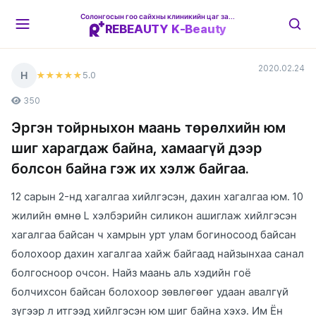
Солонгосын гоо сайхны клиникийн цаг захиалгын платформ
REBEAUTY K-Beauty
2020.02.24
Н
5
.0
★★★★★
350
Эргэн тойрныхон маань төрөлхийн юм
шиг харагдаж байна, хамаагүй дээр
болсон байна гэж их хэлж байгаа.
12 сарын 2-нд хагалгаа хийлгэсэн, дахин хагалгаа юм. 10
жилийн өмнө L хэлбэрийн силикон ашиглаж хийлгэсэн
хагалгаа байсан ч хамрын урт улам богиносоод байсан
болохоор дахин хагалгаа хайж байгаад найзынхаа санал
болгосноор очсон. Найз маань аль хэдийн гоё
болчихсон байсан болохоор зөвлөгөөг удаан авалгүй
зүгээр л итгээд хийлгэсэн юм шиг байна хэхэ. Им Ён