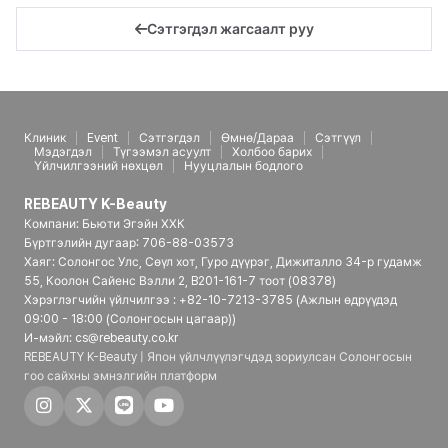
Сэтгэгдэл жагсаалт руу
Клиник
Event
Сэтгэгдэл
Өмнө/Дараа
Сэтгүүл
Мэдэгдэл
Түгээмэл асуулт
Холбоо барих
Үйлчилгээний нөхцөл
Нууцлалын бодлого
REBEAUTY K-Beauty
Компани: Бьюти Эгэйн ХХК
Бүртгэлийн дугаар: 706-88-03573
Хаяг: Солонгос Улс, Сөүл хот, Гуро дүүрэг, Дижиталло 34-р гудамж
55, Коолон Сайенс Вэлли 2, B201-161-7 тоот (08378)
Хэрэглэгчийн үйлчилгээ : +82-10-7213-3785 (Ажлын өдрүүдэд
09:00 - 18:00 (Солонгосын цагаар))
И-мэйл: cs@rebeauty.co.kr
REBEAUTY K-Beauty | Япон үйлчлүүлэгчдэд зориулсан Солонгосын
гоо сайхны эмнэлгийн платформ