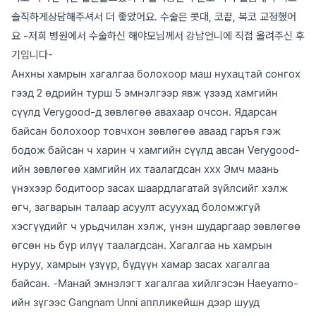
솔직하게상담해주셔서 더 좋았어요. 수술은 콧대, 코끝, 복코 교정했어
요 -저희 병원에서 수술하신 해야모님께서 강남언니에 직접 올려주신 후
기입니다-
Анхны хамрын хагалгаа болохоор маш нухацтай сонгох
гээд 2 өдрийн турш 5 эмнэлгээр явж үзээд хамгийн
сүүлд Verygood-д зөвлөгөө авахаар очсон. Ядарсан
байсан болохоор товчхон зөвлөгөө аваад гаръя гэж
бодож байсан ч харин ч хамгийн сүүлд авсан Verygood-
ийн зөвлөгөө хамгийн их таалагдсан ххх Эмч маань
үнэхээр бодитоор засах шаардлагатай зүйлсийг хэлж
өгч, загварын талаар асуулт асуухад боломжгүй
хэсгүүдийг ч урьдчилан хэлж, үнэн шударгаар зөвлөгөө
өгсөн нь бүр илүү таалагдсан. Хагалгаа нь хамрын
нуруу, хамрын үзүүр, бүдүүн хамар засах хагалгаа
байсан. -Манай эмнэлэгт хагалгаа хийлгэсэн Haeyamo-
ийн зүгээс Gangnam Unni аппликейшн дээр шууд