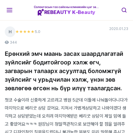
Солонгосын гоо сайхны клиникийн цаг захиалгын платформ
REBEAUTY K-Beauty
2020.01.23
Н
5
.0
★★★★★
344
Ерөнхий эмч маань засах шаардлагатай
зүйлсийг бодитойгоор хэлж өгч,
загварын талаарх асуултад боломжгүй
зүйлсийг ч урьдчилан хэлж, үнэн зөв
зөвлөгөө өгсөн нь бүр илүү таалагдсан.
첫코 수술이라 신중하게 고르려고 병원 5군데 이틀에 나눠돌아다니다가
마지막으로 베리굿 상담 갔어요. 지쳐서 가볍게상담하고 나와야겠다 생
각하고 상담받았는데 오히려 마지막에받은 베리굿 상담이 제일 맘에 들
고 좋았어요ㅋㅋㅋ 원장님이 정말객관적으로 보안해야 할 점을 알려주
시고 디자인적인 질문을드렸더니 불가능한 부분도 미리 말씀해 주시고