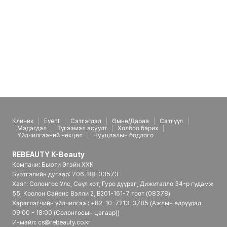
Клиник
Event
Сэтгэгдэл
Өмнө/Дараа
Сэтгүүл
Мэдэгдэл
Түгээмэл асуулт
Холбоо барих
Үйлчилгээний нөхцөл
Нууцлалын бодлого
REBEAUTY K-Beauty
Компани: Бьюти Эгэйн ХХК
Бүртгэлийн дугаар: 706-88-03573
Хаяг: Солонгос Улс, Сөүл хот, Гуро дүүрэг, Дижиталло 34-р гудамж
55, Коолон Сайенс Вэлли 2, B201-161-7 тоот (08378)
Хэрэглэгчийн үйлчилгээ : +82-10-7213-3785 (Ажлын өдрүүдэд
09:00 - 18:00 (Солонгосын цагаар))
И-мэйл: cs@rebeauty.co.kr