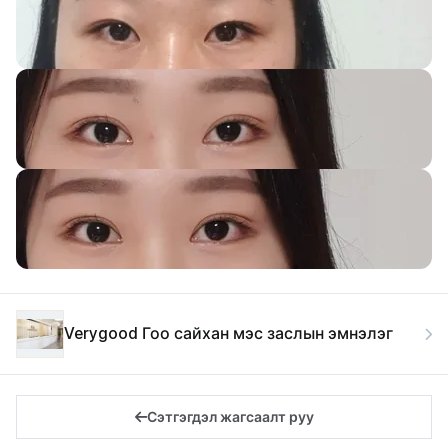
Verygood Гоо сайхан мэс заслын эмнэлэг
Сэтгэгдэл жагсаалт руу