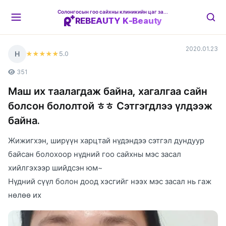
Солонгосын гоо сайхны клиникийн цаг захиалгын платформ
REBEAUTY K-Beauty
2020.01.23
Н
5
.0
★★★★★
351
Маш их таалагдаж байна, хагалгаа сайн
болсон бололтой ㅎㅎ Сэтгэгдлээ үлдээж
байна.
Жижигхэн, ширүүн харцтай нүдэндээ сэтгэл дундуур
байсан болохоор нүдний гоо сайхны мэс засал
хийлгэхээр шийдсэн юм~
Нүдний сүүл болон доод хэсгийг нээх мэс засал нь гаж
нөлөө их