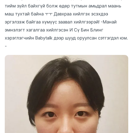
тийм зүйл байхгүй болж өдөр тутмын амьдрал маань
маш тухтай байна ㅜㅜ Давхраа хийлгэх эсэхдээ
эргэлзэж байгаа хүмүүс заавал хийлгээрэй! -Манай
эмнэлэгт хагалгаа хийлгэсэн И Сү Бин Блинг
хэрэглэгчийн Babytalk дээр шууд оруулсан сэтгэгдэл юм.
-