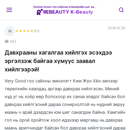
Солонгосын гоо сайхны клиникийн цаг захиалгын платформ
REBEAUTY K-Beauty
2019.10.28
Н
5
.0
★★★★★
352
Давхрааны хагалгаа хийлгэх эсэхдээ
эргэлзэж байгаа хүмүүс заавал
хийлгээрэй!
Very Good гоо сайхны эмнэлэгт Ким Жүн Хён эмчээр
төрөлхийн наалдац аргаар давхраа хийлгэсэн. Миний
нүд уг нь хоёр өөр болохоор их санаа зовдог байсан бол
давхраа хийлгэсний дараа сонирхолтой нь нүдний зөрүү
маань ч арай дээрдсэн юм шиг санагдаж байна. Хамгийн
гол нь орой оройтож хоол идэхээр маргааш нь давхраа
маань арилчихдаг байсан бол давхраа хийлгэсний дараа