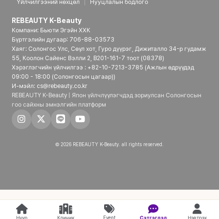
Үйлчилгээний нөхцөл
Нууцлалын бодлого
REBEAUTY K-Beauty
Компани: Бьюти Эгэйн ХХК
Бүртгэлийн дугаар: 706-88-03573
Хаяг: Солонгос Улс, Сөүл хот, Гуро дүүрэг, Дижиталло 34-р гудамж
55, Коолон Сайенс Вэлли 2, B201-161-7 тоот (08378)
Хэрэглэгчийн үйлчилгээ : +82-10-7213-3785 (Ажлын өдрүүдэд
09:00 - 18:00 (Солонгосын цагаар))
И-мэйл: cs@rebeauty.co.kr
REBEAUTY K-Beauty | Япон үйлчлүүлэгчдэд зориулсан Солонгосын
гоо сайхны эмнэлгийн платформ
© 2026 REBEAUTY K-Beauty. all rights reserved.
Нүүр
Клиник
Event
Сэтгэгдэл
Нэвтрэх