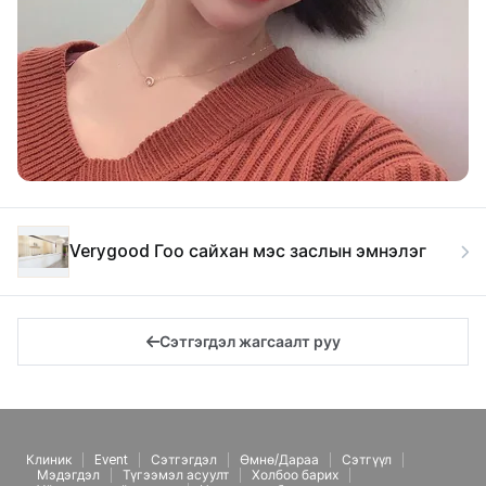
Verygood Гоо сайхан мэс заслын эмнэлэг
Сэтгэгдэл жагсаалт руу
Клиник
Event
Сэтгэгдэл
Өмнө/Дараа
Сэтгүүл
Мэдэгдэл
Түгээмэл асуулт
Холбоо барих