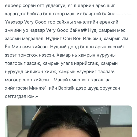
өөрөөр сорви огт үлдээгүй, яг л өөрийн арьс шиг
харагдаж байгаа болохоор маш их баяртай байна~~~~~~
Үнэхээр Very Good гоо сайхны эмнэлгийн ерөнхий
эмчийн ур чадвар Very Good байна♥ Нүд, хамрын мэс
заслын мэдээлэл: Нүдийг Сон Вон Иль эмч, хамрыг Им
Ён Мин эмч хийсэн. Нүдний доод болон арын хэсгийг
зэрэг томсгож нээсэн. Хамар нь хамрын нурууны
товгорыг засаж, хамрын угалз нарийсгаж, хамрын
нуруунд силикон хийж, хамрын үзүүрийг таславч
мөгөөрсөөр хийсэн. -Манай эмнэлэгт хагалгаа
хийлгэсэн Минжё1-ийн Babitalk дээр шууд оруулсан
сэтгэгдэл юм.-