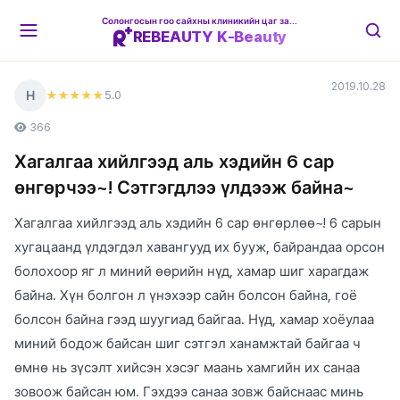
Солонгосын гоо сайхны клиникийн цаг захиалгын платформ
REBEAUTY K-Beauty
2019.10.28
Н
5
.0
★★★★★
366
Хагалгаа хийлгээд аль хэдийн 6 сар
өнгөрчээ~! Сэтгэгдлээ үлдээж байна~
Хагалгаа хийлгээд аль хэдийн 6 сар өнгөрлөө~! 6 сарын
хугацаанд үлдэгдэл хавангууд их бууж, байрандаа орсон
болохоор яг л миний өөрийн нүд, хамар шиг харагдаж
байна. Хүн болгон л үнэхээр сайн болсон байна, гоё
болсон байна гээд шуугиад байгаа. Нүд, хамар хоёулаа
миний бодож байсан шиг сэтгэл ханамжтай байгаа ч
өмнө нь зүсэлт хийсэн хэсэг маань хамгийн их санаа
зовоож байсан юм. Гэхдээ санаа зовж байснаас минь