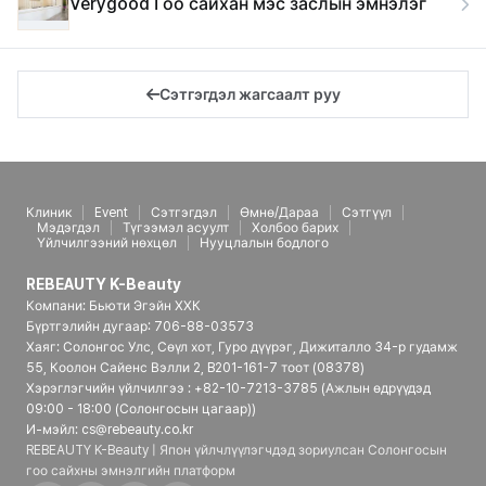
Verygood Гоо сайхан мэс заслын эмнэлэг
Сэтгэгдэл жагсаалт руу
Клиник
Event
Сэтгэгдэл
Өмнө/Дараа
Сэтгүүл
Мэдэгдэл
Түгээмэл асуулт
Холбоо барих
Үйлчилгээний нөхцөл
Нууцлалын бодлого
REBEAUTY K-Beauty
Компани: Бьюти Эгэйн ХХК
Бүртгэлийн дугаар: 706-88-03573
Хаяг: Солонгос Улс, Сөүл хот, Гуро дүүрэг, Дижиталло 34-р гудамж
55, Коолон Сайенс Вэлли 2, B201-161-7 тоот (08378)
Хэрэглэгчийн үйлчилгээ : +82-10-7213-3785 (Ажлын өдрүүдэд
09:00 - 18:00 (Солонгосын цагаар))
И-мэйл: cs@rebeauty.co.kr
REBEAUTY K-Beauty | Япон үйлчлүүлэгчдэд зориулсан Солонгосын
гоо сайхны эмнэлгийн платформ