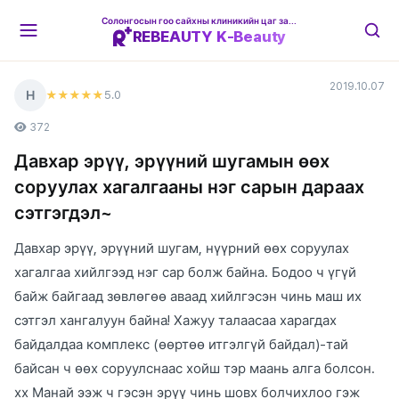
Солонгосын гоо сайхны клиникийн цаг захиалгын платформ
REBEAUTY K-Beauty
2019.10.07
Н
5
.0
★★★★★
372
Давхар эрүү, эрүүний шугамын өөх
соруулах хагалгааны нэг сарын дараах
сэтгэгдэл~
Давхар эрүү, эрүүний шугам, нүүрний өөх соруулах
хагалгаа хийлгээд нэг сар болж байна. Бодоо ч үгүй
байж байгаад зөвлөгөө аваад хийлгэсэн чинь маш их
сэтгэл хангалуун байна! Хажуу талаасаа харагдах
байдалдаа комплекс (өөртөө итгэлгүй байдал)-тай
байсан ч өөх соруулснаас хойш тэр маань алга болсон.
хх Манай ээж ч гэсэн эрүү чинь шовх болчихлоо гэж