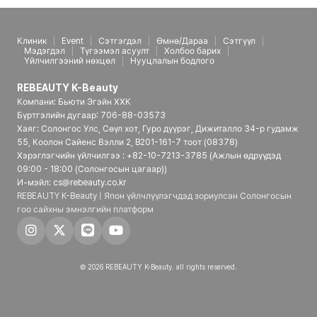
Клиник
Event
Сэтгэгдэл
Өмнө/Дараа
Сэтгүүл
Мэдэгдэл
Түгээмэл асуулт
Холбоо барих
Үйлчилгээний нөхцөл
Нууцлалын бодлого
REBEAUTY K-Beauty
Компани: Бьюти Эгэйн ХХК
Бүртгэлийн дугаар: 706-88-03573
Хаяг: Солонгос Улс, Сөүл хот, Гуро дүүрэг, Дижиталло 34-р гудамж
55, Коолон Сайенс Вэлли 2, B201-161-7 тоот (08378)
Хэрэглэгчийн үйлчилгээ : +82-10-7213-3785 (Ажлын өдрүүдэд
09:00 - 18:00 (Солонгосын цагаар))
И-мэйл: cs@rebeauty.co.kr
REBEAUTY K-Beauty | Япон үйлчлүүлэгчдэд зориулсан Солонгосын
гоо сайхны эмнэлгийн платформ
© 2026 REBEAUTY K-Beauty. all rights reserved.