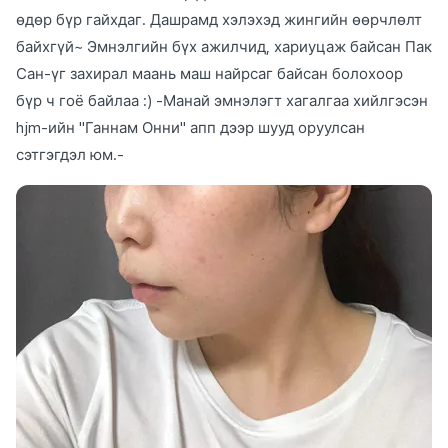
өдөр бүр гайхдаг. Дашрамд хэлэхэд жингийн өөрчлөлт
байхгүй~ Эмнэлгийн бүх ажилчид, хариуцаж байсан Пак
Сан-үг захирал маань маш найрсаг байсан болохоор
бүр ч гоё байлаа :) -Манай эмнэлэгт хагалгаа хийлгэсэн
hjm-ийн "Ганнам Онни" апп дээр шууд оруулсан
сэтгэгдэл юм.-