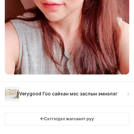
Verygood Гоо сайхан мэс заслын эмнэлэг
Сэтгэгдэл жагсаалт руу