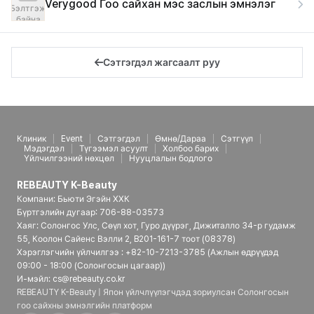
Verygood Гоо сайхан мэс заслын эмнэлэг
Бэлтгэж
байна
Сэтгэгдэл жагсаалт руу
Клиник
Event
Сэтгэгдэл
Өмнө/Дараа
Сэтгүүл
Мэдэгдэл
Түгээмэл асуулт
Холбоо барих
Үйлчилгээний нөхцөл
Нууцлалын бодлого
REBEAUTY K-Beauty
Компани: Бьюти Эгэйн ХХК
Бүртгэлийн дугаар: 706-88-03573
Хаяг: Солонгос Улс, Сөүл хот, Гуро дүүрэг, Дижиталло 34-р гудамж
55, Коолон Сайенс Вэлли 2, B201-161-7 тоот (08378)
Хэрэглэгчийн үйлчилгээ : +82-10-7213-3785 (Ажлын өдрүүдэд
09:00 - 18:00 (Солонгосын цагаар))
И-мэйл: cs@rebeauty.co.kr
REBEAUTY K-Beauty | Япон үйлчлүүлэгчдэд зориулсан Солонгосын
гоо сайхны эмнэлгийн платформ