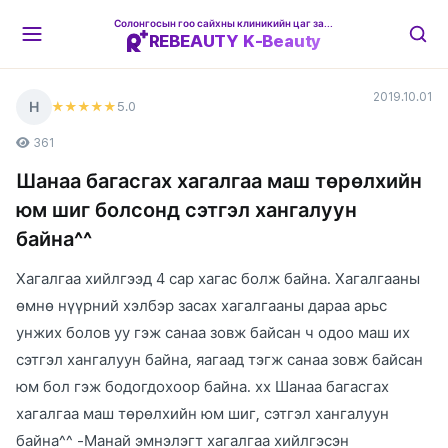
Солонгосын гоо сайхны клиникийн цаг захиалгын платформ
REBEAUTY K-Beauty
2019.10.01
Н
5
.0
★★★★★
361
Шанаа багасгах хагалгаа маш төрөлхийн
юм шиг болсонд сэтгэл хангалуун
байна^^
Хагалгаа хийлгээд 4 сар хагас болж байна. Хагалгааны
өмнө нүүрний хэлбэр засах хагалгааны дараа арьс
унжих болов уу гэж санаа зовж байсан ч одоо маш их
сэтгэл хангалуун байна, яагаад тэгж санаа зовж байсан
юм бол гэж бодогдохоор байна. хх Шанаа багасгах
хагалгаа маш төрөлхийн юм шиг, сэтгэл хангалуун
байна^^ -Манай эмнэлэгт хагалгаа хийлгэсэн