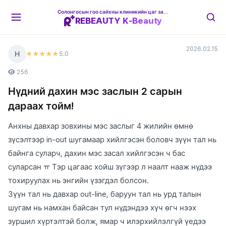
Солонгосын гоо сайхны клиникийн цаг захиалгын платформ
REBEAUTY K-Beauty
2026.02.15
Н
5
.0
★★★★★
256
Нүдний дахин мэс заслын 2 сарын
дараах тойм!
Анхны давхар зовхины мэс заслыг 4 жилийн өмнө
зүсэлтээр in-out шугамаар хийлгэсэн боловч зүүн тал нь
байнга суларч, дахин мэс засал хийлгэсэн ч бас
суларсан ㅠ Тэр цагаас хойш зүгээр л наалт нааж нүдээ
тохируулах нь энгийн үзэгдэл болсон.
Зүүн тал нь давхар out-line, баруун тал нь урд талын
шугам нь намхан байсан тул нүдэндээ хүч өгч нээх
зуршил хүртэлтэй болж, ямар ч илэрхийлэлгүй үедээ