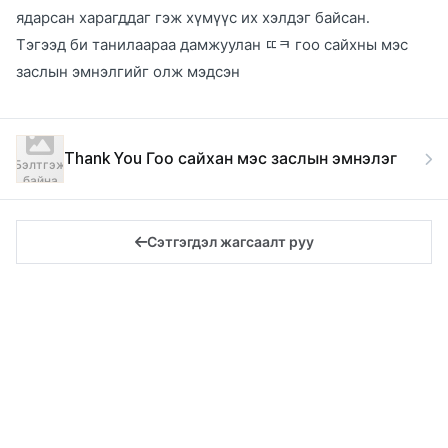
ядарсан харагддаг гэж хүмүүс их хэлдэг байсан.
Тэгээд би танилаараа дамжуулан ㄸㅋ гоо сайхны мэс
заслын эмнэлгийг олж мэдсэн
Thank You Гоо сайхан мэс заслын эмнэлэг
Бэлтгэж
байна
Сэтгэгдэл жагсаалт руу