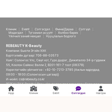
Клиник
Event
Сэтгэгдэл
Өмнө/Дараа
Сэтгүүл
Мэдэгдэл
Түгээмэл асуулт
Холбоо барих
Үйлчилгээний нөхцөл
Нууцлалын бодлого
REBEAUTY K-Beauty
Компани: Бьюти Эгэйн ХХК
Бүртгэлийн дугаар: 706-88-03573
Хаяг: Солонгос Улс, Сөүл хот, Гуро дүүрэг, Дижиталло 34-р гудамж
55, Коолон Сайенс Вэлли 2, B201-161-7 тоот (08378)
Хэрэглэгчийн үйлчилгээ : +82-10-7213-3785 (Ажлын өдрүүдэд
09:00 - 18:00 (Солонгосын цагаар))
И-мэйл: cs@rebeauty.co.kr
REBEAUTY K-Beauty | Япон үйлчлүүлэгчдэд зориулсан Солонгосын
гоо сайхны эмнэлгийн платформ
Нүүр
Клиник
Event
Сэтгэгдэл
Нэвтрэх
© 2026 REBEAUTY K-Beauty. all rights reserved.