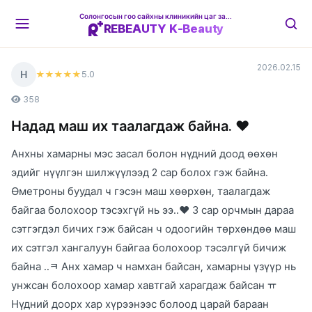
Солонгосын гоо сайхны клиникийн цаг захиалгын платформ
REBEAUTY K-Beauty
2026.02.15
Н
5
.0
★★★★★
358
Надад маш их таалагдаж байна. ❤
Анхны хамарны мэс засал болон нүдний доод өөхөн
эдийг нүүлгэн шилжүүлээд 2 сар болох гэж байна.
Өметроны буудал ч гэсэн маш хөөрхөн, таалагдаж
байгаа болохоор тэсэхгүй нь ээ..❤ 3 сар орчмын дараа
сэтгэгдэл бичих гэж байсан ч одоогийн төрхөндөө маш
их сэтгэл хангалуун байгаа болохоор тэсэлгүй бичиж
байна ..ㅋ Анх хамар ч намхан байсан, хамарны үзүүр нь
унжсан болохоор хамар хавтгай харагдаж байсан ㅠ
Нүдний доорх хар хүрээнээс болоод царай бараан