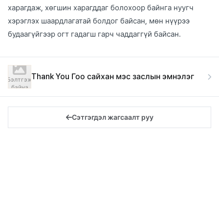
харагдаж, хөгшин харагддаг болохоор байнга нуугч
хэрэглэх шаардлагатай болдог байсан, мөн нүүрээ
будаагүйгээр огт гадагш гарч чаддаггүй байсан.
Thank You Гоо сайхан мэс заслын эмнэлэг
Бэлтгэж
байна
Сэтгэгдэл жагсаалт руу