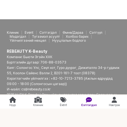
Клиник
Event
Сэтгэгдэл
Өмнө/Дараа
Сэтгүүл
Мэдэгдэл
Түгээмэл асуулт
Холбоо барих
Үйлчилгээний нөхцөл
Нууцлалын бодлого
REBEAUTY K-Beauty
Компани: Бьюти Эгэйн ХХК
Бүртгэлийн дугаар: 706-88-03573
Хаяг: Солонгос Улс, Сөүл хот, Гуро дүүрэг, Дижиталло 34-р гудамж
55, Коолон Сайенс Вэлли 2, B201-161-7 тоот (08378)
Хэрэглэгчийн үйлчилгээ : +82-10-7213-3785 (Ажлын өдрүүдэд
09:00 - 18:00 (Солонгосын цагаар))
И-мэйл: cs@rebeauty.co.kr
REBEAUTY K-Beauty | Япон үйлчлүүлэгчдэд зориулсан Солонгосын
гоо сайхны эмнэлгийн платформ
Нүүр
Клиник
Event
Сэтгэгдэл
Нэвтрэх
© 2026 REBEAUTY K-Beauty. all rights reserved.