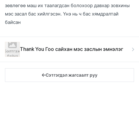
зөвлөгөө маш их таалагдсан болохоор давхар зовхины
мэс засал бас хийлгэсэн. Үнэ нь ч бас хямдралтай
байсан
Thank You Гоо сайхан мэс заслын эмнэлэг
Бэлтгэж
байна
Сэтгэгдэл жагсаалт руу