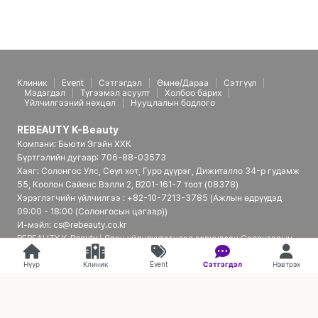
Клиник
Event
Сэтгэгдэл
Өмнө/Дараа
Сэтгүүл
Мэдэгдэл
Түгээмэл асуулт
Холбоо барих
Үйлчилгээний нөхцөл
Нууцлалын бодлого
REBEAUTY K-Beauty
Компани: Бьюти Эгэйн ХХК
Бүртгэлийн дугаар: 706-88-03573
Хаяг: Солонгос Улс, Сөүл хот, Гуро дүүрэг, Дижиталло 34-р гудамж
55, Коолон Сайенс Вэлли 2, B201-161-7 тоот (08378)
Хэрэглэгчийн үйлчилгээ : +82-10-7213-3785 (Ажлын өдрүүдэд
09:00 - 18:00 (Солонгосын цагаар))
И-мэйл: cs@rebeauty.co.kr
REBEAUTY K-Beauty | Япон үйлчлүүлэгчдэд зориулсан Солонгосын
гоо сайхны эмнэлгийн платформ
Нүүр
Клиник
Event
Сэтгэгдэл
Нэвтрэх
© 2026 REBEAUTY K-Beauty. all rights reserved.