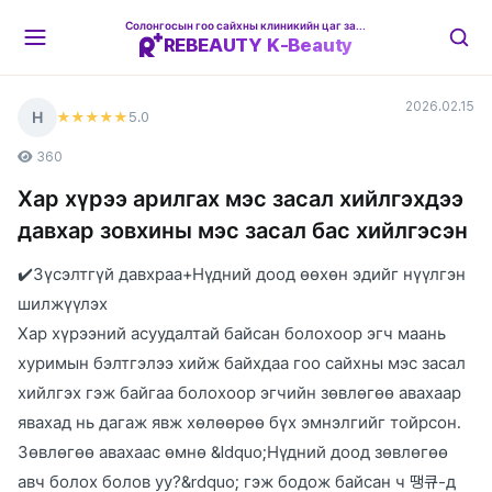
Солонгосын гоо сайхны клиникийн цаг захиалгын платформ
REBEAUTY K-Beauty
2026.02.15
Н
5
.0
★★★★★
360
Хар хүрээ арилгах мэс засал хийлгэхдээ
давхар зовхины мэс засал бас хийлгэсэн
✔️Зүсэлтгүй давхраа+Нүдний доод өөхөн эдийг нүүлгэн
шилжүүлэх
Хар хүрээний асуудалтай байсан болохоор эгч маань
хуримын бэлтгэлээ хийж байхдаа гоо сайхны мэс засал
хийлгэх гэж байгаа болохоор эгчийн зөвлөгөө авахаар
явахад нь дагаж явж хөлөөрөө бүх эмнэлгийг тойрсон.
Зөвлөгөө авахаас өмнө &ldquo;Нүдний доод зөвлөгөө
авч болох болов уу?&rdquo; гэж бодож байсан ч 땡큐-д