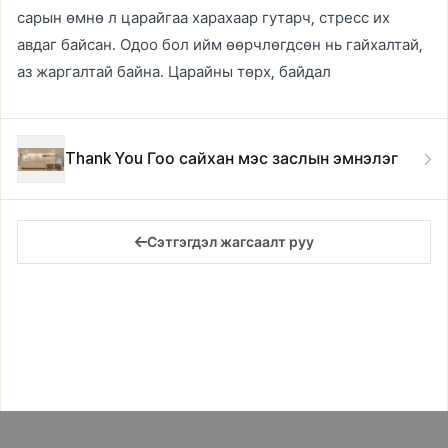
сарын өмнө л царайгаа харахаар гутарч, стресс их
авдаг байсан. Одоо бол ийм өөрчлөгдсөн нь гайхалтай,
аз жаргалтай байна. Царайны төрх, байдал
Thank You Гоо сайхан мэс заслын эмнэлэг
Сэтгэгдэл жагсаалт руу