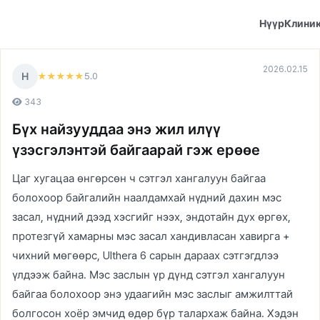
Нүүр
Клини
2026.02.15
Н
5
.0
★★★★★
343
Бүх найзууддаа энэ жил илүү
үзэсгэлэнтэй байгаарай гэж ерөөе
Цаг хугацаа өнгөрсөн ч сэтгэл хангалуун байгаа
болохоор байгалийн наалдамхай нүдний дахин мэс
засал, нүдний дээд хэсгийг нээх, эндотайн дух өргөх,
протезгүй хамарны мэс засал хандивласан хавирга +
чихний мөгөөрс, Ulthera 6 сарын дараах сэтгэгдлээ
үлдээж байна. Мэс заслын үр дүнд сэтгэл хангалуун
байгаа болохоор энэ удаагийн мэс заслыг амжилттай
болгосон хоёр эмчид өдөр бүр талархаж байна. Хэдэн