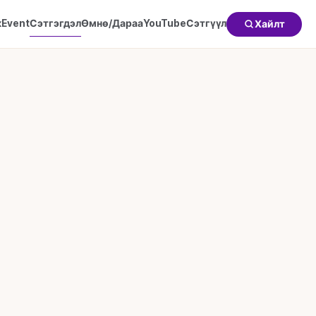
к
Event
Сэтгэгдэл
Өмнө/Дараа
YouTube
Сэтгүүл
Хайлт