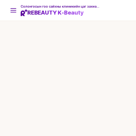
Солонгосын гоо сайхны клиникийн цаг захиалгын платформ
REBEAUTY K-Beauty