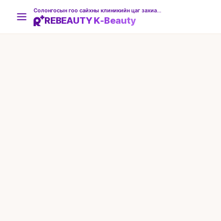
Солонгосын гоо сайхны клиникийн цаг захиалгын платформ
REBEAUTY K-Beauty