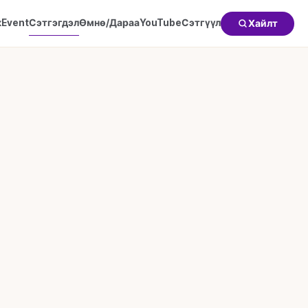
к
Event
Сэтгэгдэл
Өмнө/Дараа
YouTube
Сэтгүүл
Хайлт