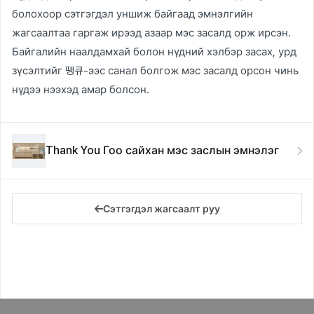
болохоор сэтгэгдэл уншиж байгаад эмнэлгийн
жагсаалтаа гаргаж ирээд азаар мэс засалд орж ирсэн.
Байгалийн наалдамхай болон нүдний хэлбэр засах, урд
зүсэлтийг 땡큐-ээс санал болгож мэс засалд орсон чинь
нүдээ нээхэд амар болсон.
Thank You Гоо сайхан мэс заслын эмнэлэг
Сэтгэгдэл жагсаалт руу