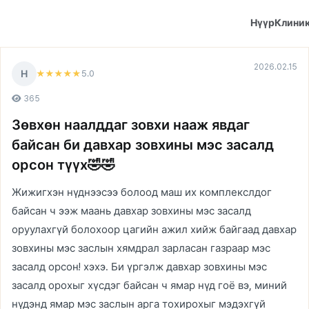
Нүүр
Клини
2026.02.15
Н
5
.0
★★★★★
365
Зөвхөн наалддаг зовхи нааж явдаг
байсан би давхар зовхины мэс засалд
орсон түүх🤣🤣
Жижигхэн нүднээсээ болоод маш их комплекслдог
байсан ч ээж маань давхар зовхины мэс засалд
оруулахгүй болохоор цагийн ажил хийж байгаад давхар
зовхины мэс заслын хямдрал зарласан газраар мэс
засалд орсон! хэхэ. Би үргэлж давхар зовхины мэс
засалд орохыг хүсдэг байсан ч ямар нүд гоё вэ, миний
нүдэнд ямар мэс заслын арга тохирохыг мэдэхгүй