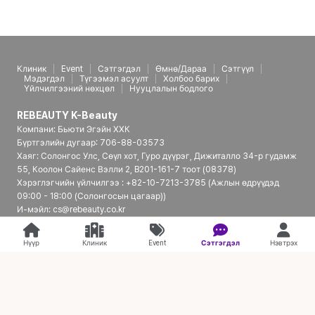
Клиник
Event
Сэтгэгдэл
Өмнө/Дараа
Сэтгүүл
Мэдэгдэл
Түгээмэл асуулт
Холбоо барих
Үйлчилгээний нөхцөл
Нууцлалын бодлого
REBEAUTY K-Beauty
Компани: Бьюти Эгэйн ХХК
Бүртгэлийн дугаар: 706-88-03573
Хаяг: Солонгос Улс, Сөүл хот, Гуро дүүрэг, Дижиталло 34-р гудамж
55, Коолон Сайенс Вэлли 2, B201-161-7 тоот (08378)
Хэрэглэгчийн үйлчилгээ : +82-10-7213-3785 (Ажлын өдрүүдэд
09:00 - 18:00 (Солонгосын цагаар))
И-мэйл: cs@rebeauty.co.kr
REBEAUTY K-Beauty | Япон үйлчлүүлэгчдэд зориулсан Солонгосын
гоо сайхны эмнэлгийн платформ
Нүүр
Клиник
Event
Сэтгэгдэл
Нэвтрэх
© 2026 REBEAUTY K-Beauty. all rights reserved.