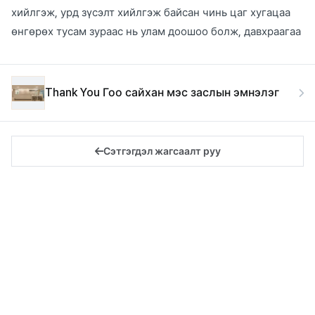
хийлгэж, урд зүсэлт хийлгэж байсан чинь цаг хугацаа
өнгөрөх тусам зураас нь улам доошоо болж, давхраагаа
Thank You Гоо сайхан мэс заслын эмнэлэг
Сэтгэгдэл жагсаалт руу