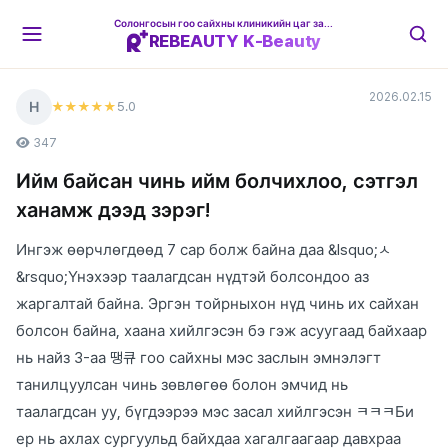
Солонгосын гоо сайхны клиникийн цаг захиалгын платформ
REBEAUTY K-Beauty
2026.02.15
Н
5
.0
★★★★★
347
Ийм байсан чинь ийм болчихлоо, сэтгэл
ханамж дээд зэрэг!
Ингэж өөрчлөгдөөд 7 сар болж байна даа &lsquo;ㅅ
&rsquo;Үнэхээр таалагдсан нүдтэй болсондоо аз
жаргалтай байна. Эргэн тойрныхон нүд чинь их сайхан
болсон байна, хаана хийлгэсэн бэ гэж асуугаад байхаар
нь найз 3-аа 땡큐 гоо сайхны мэс заслын эмнэлэгт
танилцуулсан чинь зөвлөгөө болон эмчид нь
таалагдсан уу, бүгдээрээ мэс засал хийлгэсэн ㅋㅋㅋБи
ер нь ахлах сургуульд байхдаа хагалгаагаар давхраа