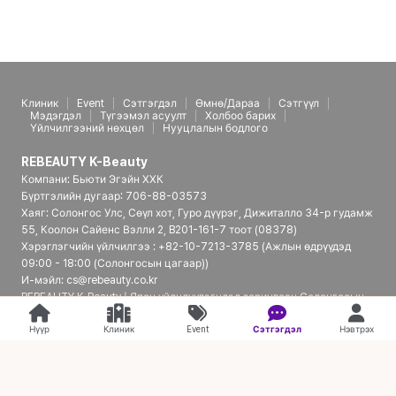
Клиник
Event
Сэтгэгдэл
Өмнө/Дараа
Сэтгүүл
Мэдэгдэл
Түгээмэл асуулт
Холбоо барих
Үйлчилгээний нөхцөл
Нууцлалын бодлого
REBEAUTY K-Beauty
Компани: Бьюти Эгэйн ХХК
Бүртгэлийн дугаар: 706-88-03573
Хаяг: Солонгос Улс, Сөүл хот, Гуро дүүрэг, Дижиталло 34-р гудамж
55, Коолон Сайенс Вэлли 2, B201-161-7 тоот (08378)
Хэрэглэгчийн үйлчилгээ : +82-10-7213-3785 (Ажлын өдрүүдэд
09:00 - 18:00 (Солонгосын цагаар))
И-мэйл: cs@rebeauty.co.kr
REBEAUTY K-Beauty | Япон үйлчлүүлэгчдэд зориулсан Солонгосын
гоо сайхны эмнэлгийн платформ
Нүүр
Клиник
Event
Сэтгэгдэл
Нэвтрэх
© 2026 REBEAUTY K-Beauty. all rights reserved.