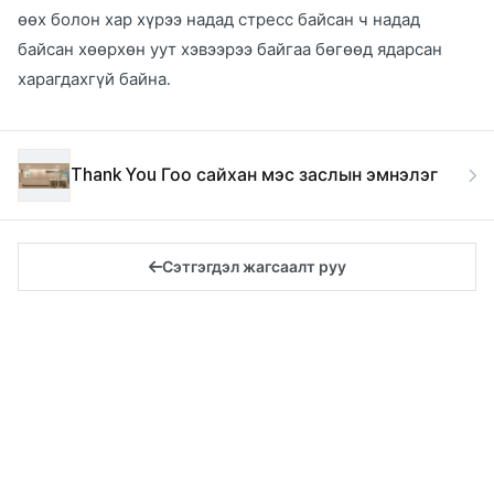
өөх болон хар хүрээ надад стресс байсан ч надад
байсан хөөрхөн уут хэвээрээ байгаа бөгөөд ядарсан
харагдахгүй байна.
Thank You Гоо сайхан мэс заслын эмнэлэг
Сэтгэгдэл жагсаалт руу