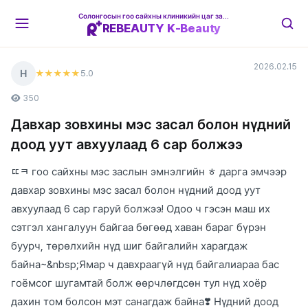
Солонгосын гоо сайхны клиникийн цаг захиалгын платформ
REBEAUTY K-Beauty
2026.02.15
Н
5
.0
★★★★★
350
Давхар зовхины мэс засал болон нүдний
доод уут авхуулаад 6 сар болжээ
ㄸㅋ гоо сайхны мэс заслын эмнэлгийн ㅎ дарга эмчээр
давхар зовхины мэс засал болон нүдний доод уут
авхуулаад 6 сар гаруй болжээ! Одоо ч гэсэн маш их
сэтгэл хангалуун байгаа бөгөөд хаван бараг бүрэн
буурч, төрөлхийн нүд шиг байгалийн харагдаж
байна~&nbsp;Ямар ч давхраагүй нүд байгалиараа бас
гоёмсог шугамтай болж өөрчлөгдсөн тул нүд хоёр
дахин том болсон мэт санагдаж байна❣️ Нүдний доод