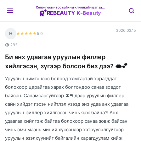
Солонгосын гоо сайхны клиникийн цаг захиалгын платформ
REBEAUTY K-Beauty
2026.02.15
Н
5
.0
★★★★★
282
Би анх удаагаа уруулын филлер
хийлгэсэн, зүгээр болсон биз дээ? 👄💕
Уруулын нимгэнээс болоод хямгартай харагддаг
болохоор царайгаа харах болгондоо санаа зовдог
байсан. Санамсаргүйгээр ㄸㅋ дээр уруулын филлер
сайн хийдэг гэсэн нийтлэл үзээд энэ удаа анх удаагаа
уруулын филлер хийлгэсэн чинь яаж байна?! Анх
удаагаа хийлгэж байгаа болохоор санаа зовж байсан
чинь эмч маань миний хүссэнээр хэтрүүлэлгүйгээр
уруулын эзэлхүүнийг байгалийн харагдуулам хийж