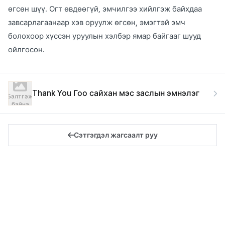
өгсөн шүү. Огт өвдөөгүй, эмчилгээ хийлгэж байхдаа
завсарлагаанаар хэв оруулж өгсөн, эмэгтэй эмч
болохоор хүссэн уруулын хэлбэр ямар байгааг шууд
ойлгосон.
Thank You Гоо сайхан мэс заслын эмнэлэг
Бэлтгэж
байна
Сэтгэгдэл жагсаалт руу