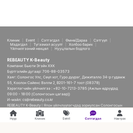
Клиник
Event
Сэтгэгдэл
Өмнө/Дараа
Сэтгүүл
Мэдэгдэл
Түгээмэл асуулт
Холбоо барих
Үйлчилгээний нөхцөл
Нууцлалын бодлого
REBEAUTY K-Beauty
Компани: Бьюти Эгэйн ХХК
Бүртгэлийн дугаар: 706-88-03573
Хаяг: Солонгос Улс, Сөүл хот, Гуро дүүрэг, Дижиталло 34-р гудамж
55, Коолон Сайенс Вэлли 2, B201-161-7 тоот (08378)
Хэрэглэгчийн үйлчилгээ : +82-10-7213-3785 (Ажлын өдрүүдэд
09:00 - 18:00 (Солонгосын цагаар))
И-мэйл: cs@rebeauty.co.kr
REBEAUTY K-Beauty | Япон үйлчлүүлэгчдэд зориулсан Солонгосын
гоо сайхны эмнэлгийн платформ
Нүүр
Клиник
Event
Сэтгэгдэл
Нэвтрэх