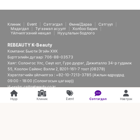
Клиник
Event
Сэтгэгдэл
Өмнө/Дараа
Сэтгүүл
Мэдэгдэл
Түгээмэл асуулт
Холбоо барих
Үйлчилгээний нөхцөл
Нууцлалын бодлого
REBEAUTY K-Beauty
Компани: Бьюти Эгэйн ХХК
Бүртгэлийн дугаар: 706-88-03573
Хаяг: Солонгос Улс, Сөүл хот, Гуро дүүрэг, Дижиталло 34-р гудамж
55, Коолон Сайенс Вэлли 2, B201-161-7 тоот (08378)
Хэрэглэгчийн үйлчилгээ : +82-10-7213-3785 (Ажлын өдрүүдэд
09:00 - 18:00 (Солонгосын цагаар))
И-мэйл: cs@rebeauty.co.kr
REBEAUTY K-Beauty | Япон үйлчлүүлэгчдэд зориулсан Солонгосын
гоо сайхны эмнэлгийн платформ
Нүүр
Клиник
Event
Сэтгэгдэл
Нэвтрэх
© 2026 REBEAUTY K-Beauty. all rights reserved.