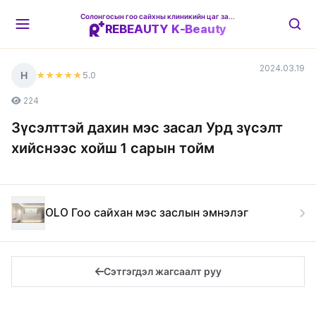
Солонгосын гоо сайхны клиникийн цаг захиалгын платформ
REBEAUTY K-Beauty
2024.03.19
Н
5
.0
★★★★★
224
Зүсэлттэй дахин мэс засал Урд зүсэлт
хийснээс хойш 1 сарын тойм
OLO Гоо сайхан мэс заслын эмнэлэг
Сэтгэгдэл жагсаалт руу