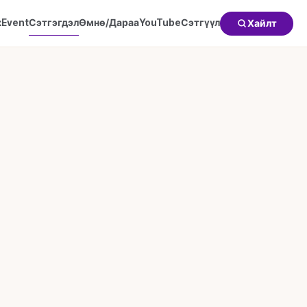
к
Event
Сэтгэгдэл
Өмнө/Дараа
YouTube
Сэтгүүл
Хайлт