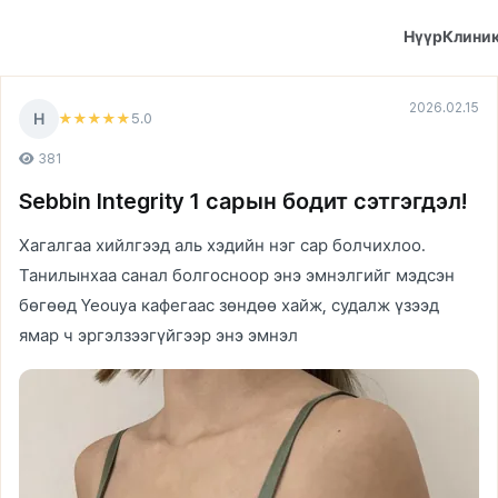
Нүүр
Клини
2026.02.15
Н
5
.0
★★★★★
381
Sebbin Integrity 1 сарын бодит сэтгэгдэл!
Хагалгаа хийлгээд аль хэдийн нэг сар болчихлоо.
Танилынхаа санал болгосноор энэ эмнэлгийг мэдсэн
бөгөөд Yeouya кафегаас зөндөө хайж, судалж үзээд
ямар ч эргэлзээгүйгээр энэ эмнэл