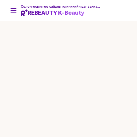
Солонгосын гоо сайхны клиникийн цаг захиалгын платформ
REBEAUTY K-Beauty