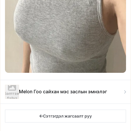
Melon Гоо сайхан мэс заслын эмнэлэг
Бэлтгэж
байна
Сэтгэгдэл жагсаалт руу